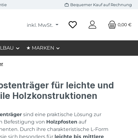
ntie
Bequemer Kauf auf Rechnung
0,00 €
inkl. MwSt.
LBAU
★ MARKEN
er
ostenträger für leichte und
ile Holzkonstruktionen
tenträger
sind eine praktische Lösung zur
en Befestigung von
Holzpfosten
auf
nten. Durch ihre charakteristische L-Form
sie sich besonders für
leichte bis mittlere