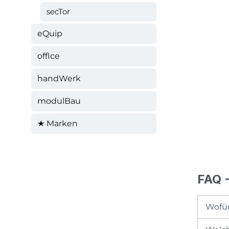
secTor
eQuip
offIce
handWerk
modulBau
★ Marken
FAQ -
Wofür