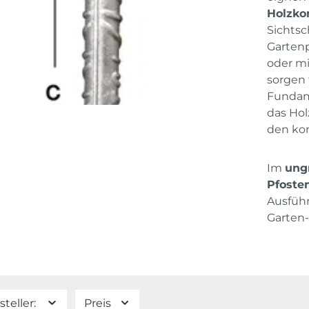
Holzko
Sichtsc
Gartenp
oder mi
sorgen 
Fundame
das Hol
den kon
Im
ung
Pfoste
Ausführ
Garten-
steller:
Preis