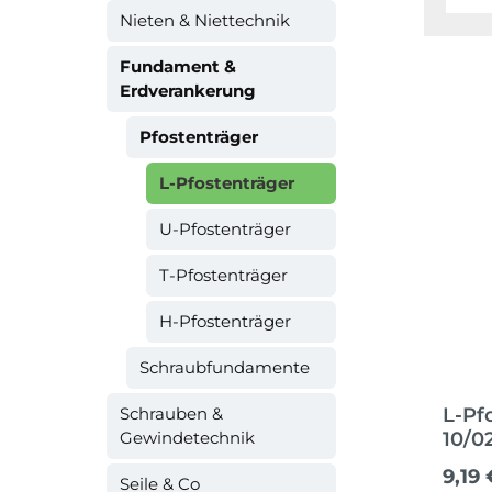
Nieten & Niettechnik
Fundament &
Erdverankerung
Pfostenträger
L-Pfostenträger
U-Pfostenträger
T-Pfostenträger
H-Pfostenträger
Schraubfundamente
Schrauben &
L-Pf
Gewindetechnik
10/0
Regul
9,19 
Seile & Co