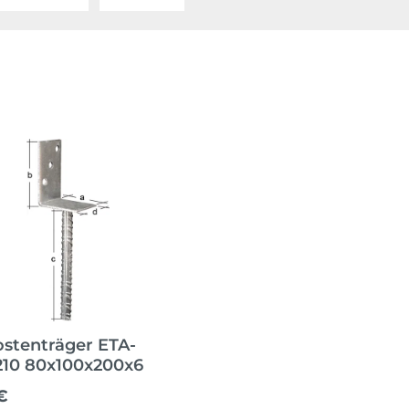
ostenträger ETA-
210 80x100x200x6
ärer Preis:
€