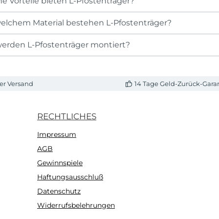
e Vorteile bieten L-Pfostenträger?
elchem Material bestehen L-Pfostenträger?
erden L-Pfostenträger montiert?
er Versand
14 Tage Geld-Zurück-Gara
RECHTLICHES
Impressum
AGB
Gewinnspiele
Haftungsausschluß
Datenschutz
Widerrufsbelehrungen