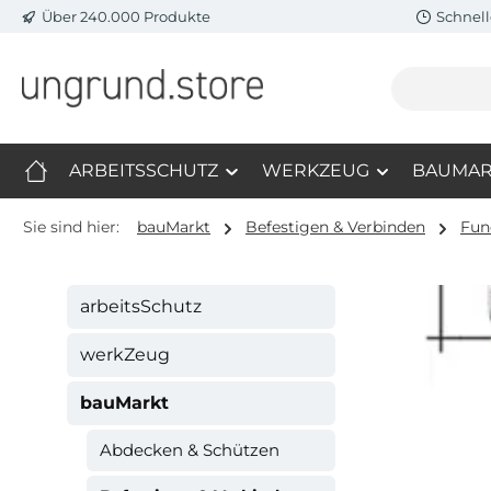
Über 240.000 Produkte
Schnell
m Hauptinhalt springen
Zur Suche springen
Zur Hauptnavigation springen
ARBEITSSCHUTZ
WERKZEUG
BAUMAR
Sie sind hier:
bauMarkt
Befestigen & Verbinden
Fun
arbeitsSchutz
werkZeug
bauMarkt
Abdecken & Schützen