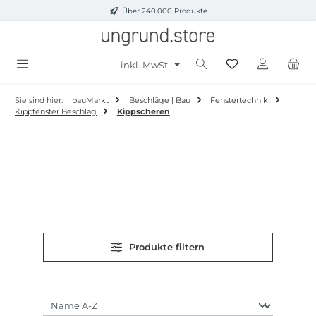
Über 240.000 Produkte
Zum Hauptinhalt springen
inkl. MwSt.
Sie sind hier:
bauMarkt
Beschläge | Bau
Fenstertechnik
Kippfenster Beschlag
Kippscheren
Produkte filtern