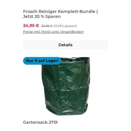
Frosch Reiniger Komplett-Bundle |
Jetzt 20 % Sparen
Verkaufspreis:
24,95 €
Regulärer Preis:
30,95 €
(19.39% gespart)
Preise inkl. MwSt. zzgl. Versandkosten
Details
Nur 9 auf Lager!
Gartensack 270l