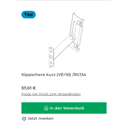
Tipp
Kippschere kurz (VE=10) /RG134
Regulärer Preis:
57,01 €
Preise inkl. MwSt. zzgl. Versandkosten
In den Warenkorb
Jetzt merken