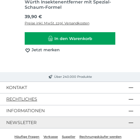
Würth Insektenentferner mit Spezial-
Schaum-Formel
Regulärer Preis:
39,90 €
Preise inkl. MwSt. zzgl. Versandkosten
In den Warenkorb
Jetzt merken
Über 240.000 Produkte
KONTAKT
RECHTLICHES
INFORMATIONEN
NEWSLETTER
Häufige Fragen
Vorkasse
Supplier
Rechnungskäufer werden