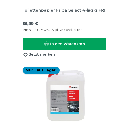
Toilettenpapier Fripa Select 4-lagig FRI
Regulärer Preis:
55,99 €
Preise inkl. MwSt. zzgl. Versandkosten
In den Warenkorb
Jetzt merken
Nur 1 auf Lager!