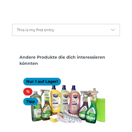
This is my first entry
Produktgalerie überspringen
Andere Produkte die dich interessieren
könnten
Nur 1 auf Lager!
Rabatt
%
Tipp