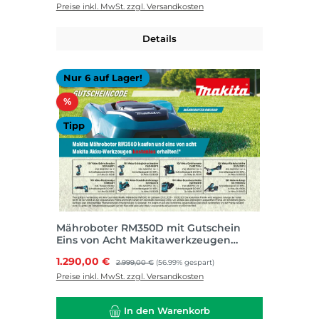
Preise inkl. MwSt. zzgl. Versandkosten
Details
Nur 6 auf Lager!
Rabatt
%
Tipp
Mähroboter RM350D mit Gutschein
Eins von Acht Makitawerkzeugen
kostenlos
Verkaufspreis:
1.290,00 €
Regulärer Preis:
2.999,00 €
(56.99% gespart)
Preise inkl. MwSt. zzgl. Versandkosten
In den Warenkorb