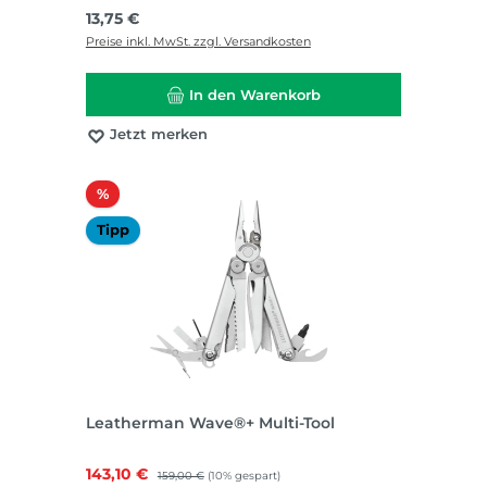
Regulärer Preis:
13,75 €
Preise inkl. MwSt. zzgl. Versandkosten
In den Warenkorb
Jetzt merken
Rabatt
%
Tipp
Leatherman Wave®+ Multi-Tool
Verkaufspreis:
143,10 €
Regulärer Preis:
159,00 €
(10% gespart)