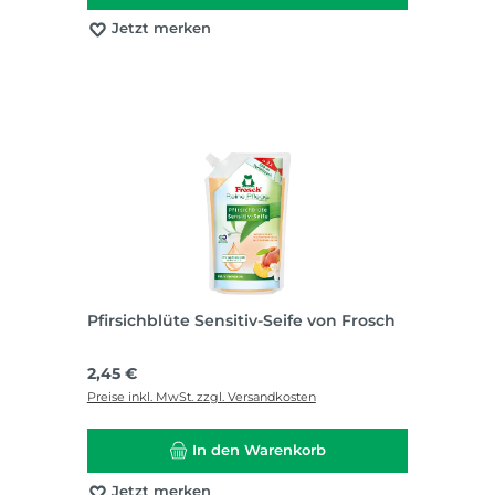
Jetzt merken
Pfirsichblüte Sensitiv-Seife von Frosch
Regulärer Preis:
2,45 €
Preise inkl. MwSt. zzgl. Versandkosten
In den Warenkorb
Jetzt merken