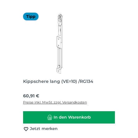
Tipp
Kippschere lang (VE=10) /RG134
Regulärer Preis:
60,91 €
Preise inkl. MwSt. zzgl. Versandkosten
In den Warenkorb
Jetzt merken