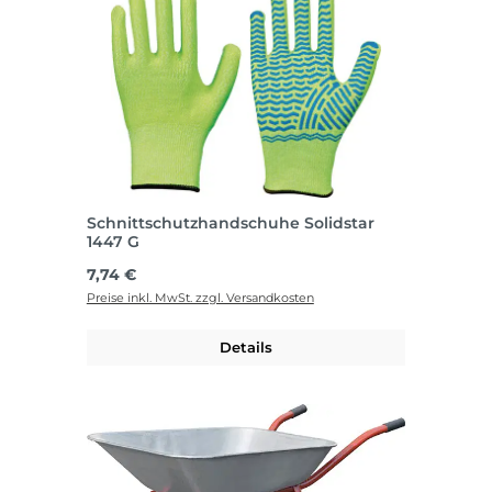
Schnittschutzhandschuhe Solidstar
1447 G
Regulärer Preis:
7,74 €
Preise inkl. MwSt. zzgl. Versandkosten
Details