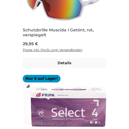
Schutzbrille Muscida I Getönt, rot,
verspiegelt
Regulärer Preis:
29,95 €
Preise inkl. MwSt. zzgl. Versandkosten
Details
Nur 5 auf Lager!