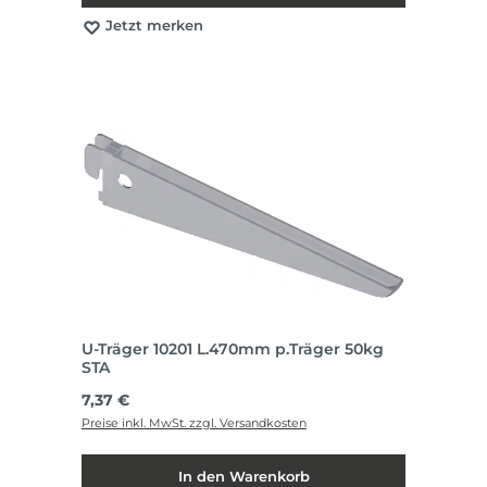
Jetzt merken
U-Träger 10201 L.470mm p.Träger 50kg
STA
Regulärer Preis:
7,37 €
Preise inkl. MwSt. zzgl. Versandkosten
In den Warenkorb