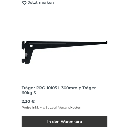
Jetzt merken
Träger PRO 10105 L.300mm p.Träger
60kg S
Regulärer Preis:
2,30 €
Preise inkl. MwSt. zzgl. Versandkosten
In den Warenkorb