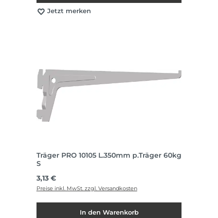
Jetzt merken
Träger PRO 10105 L.350mm p.Träger 60kg
S
Regulärer Preis:
3,13 €
Preise inkl. MwSt. zzgl. Versandkosten
In den Warenkorb