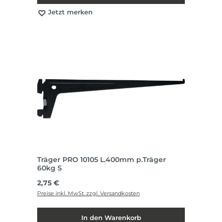
Jetzt merken
Träger PRO 10105 L.400mm p.Träger
60kg S
Regulärer Preis:
2,75 €
Preise inkl. MwSt. zzgl. Versandkosten
In den Warenkorb