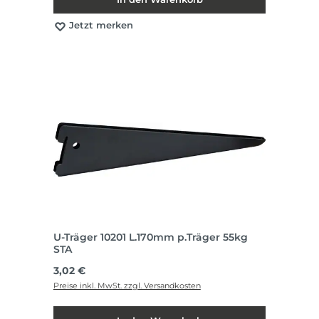
Jetzt merken
U-Träger 10201 L.170mm p.Träger 55kg
STA
Regulärer Preis:
3,02 €
Preise inkl. MwSt. zzgl. Versandkosten