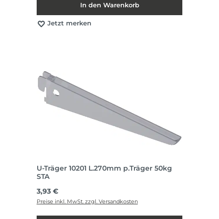
In den Warenkorb
Jetzt merken
U-Träger 10201 L.270mm p.Träger 50kg
STA
Regulärer Preis:
3,93 €
Preise inkl. MwSt. zzgl. Versandkosten