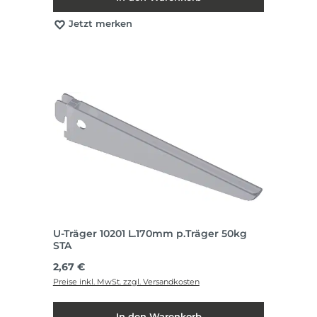
Jetzt merken
U-Träger 10201 L.170mm p.Träger 50kg
STA
Regulärer Preis:
2,67 €
Preise inkl. MwSt. zzgl. Versandkosten
In den Warenkorb