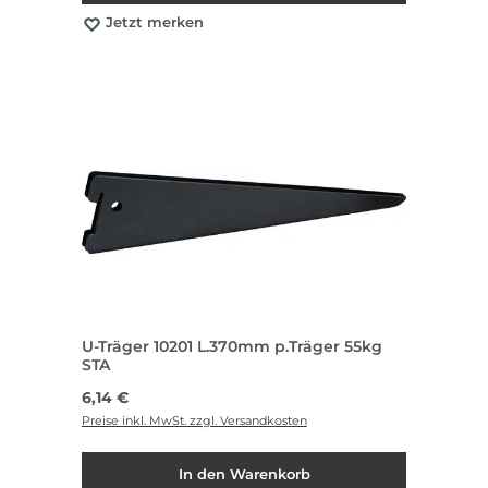
Jetzt merken
U-Träger 10201 L.370mm p.Träger 55kg
STA
Regulärer Preis:
6,14 €
Preise inkl. MwSt. zzgl. Versandkosten
In den Warenkorb