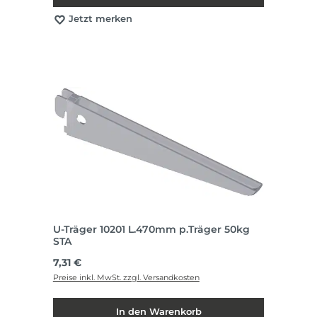
Jetzt merken
U-Träger 10201 L.470mm p.Träger 50kg
STA
Regulärer Preis:
7,31 €
Preise inkl. MwSt. zzgl. Versandkosten
In den Warenkorb