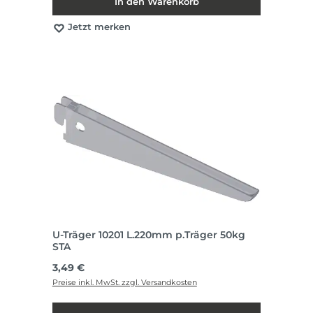
In den Warenkorb
Jetzt merken
U-Träger 10201 L.220mm p.Träger 50kg
STA
Regulärer Preis:
3,49 €
Preise inkl. MwSt. zzgl. Versandkosten