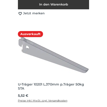
In den Warenkorb
Jetzt merken
Ausverkauft
U-Träger 10201 L.370mm p.Träger 50kg
STA
Regulärer Preis:
5,52 €
Preise inkl. MwSt. zzgl. Versandkosten