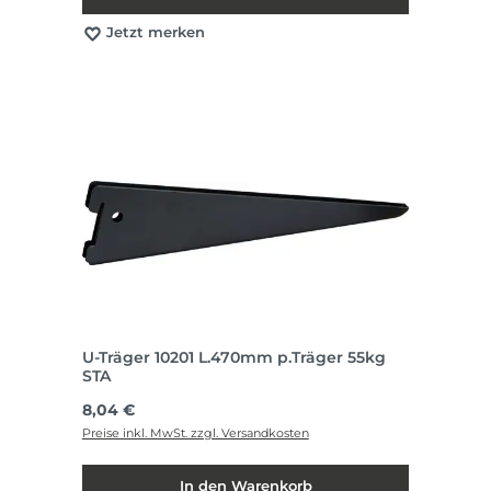
Jetzt merken
U-Träger 10201 L.470mm p.Träger 55kg
STA
Regulärer Preis:
8,04 €
Preise inkl. MwSt. zzgl. Versandkosten
In den Warenkorb