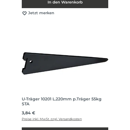
In den Warenkorb
Jetzt merken
U-Träger 10201 L.220mm p.Träger 55kg
STA
Regulärer Preis:
3,84 €
Preise inkl. MwSt. zzgl. Versandkosten