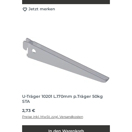
Jetzt merken
U-Träger 10201 L.170mm p.Träger 50kg
STA
Regulärer Preis:
2,73 €
Preise inkl. MwSt. zzgl. Versandkosten
In den Warenkorb