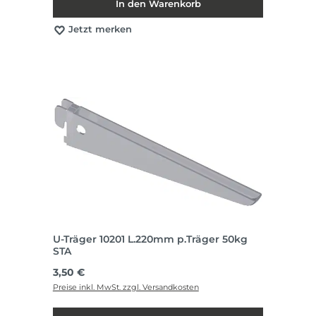
In den Warenkorb
Jetzt merken
U-Träger 10201 L.220mm p.Träger 50kg
STA
Regulärer Preis:
3,50 €
Preise inkl. MwSt. zzgl. Versandkosten