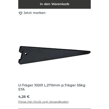
In den Warenkorb
Jetzt merken
U-Träger 10201 L.270mm p.Träger 55kg
STA
Regulärer Preis:
4,26 €
Preise inkl. MwSt. zzgl. Versandkosten