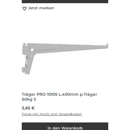
Jetzt merken
Träger PRO 10105 L.400mm p.Träger
60kg S
Regulärer Preis:
2,65 €
Preise inkl. MwSt. zzgl. Versandkosten
In den Warenkorb