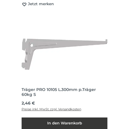
Jetzt merken
Träger PRO 10105 L.300mm p.Träger
60kg S
Regulärer Preis:
2,46 €
Preise inkl. MwSt. zzgl. Versandkosten
In den Warenkorb