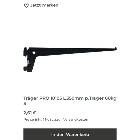
Jetzt merken
Träger PRO 10105 L.350mm p.Träger 60kg
S
Regulärer Preis:
2,61 €
Preise inkl. MwSt. zzgl. Versandkosten
In den Warenkorb