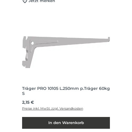
Jetzt merken
Träger PRO 10105 L.250mm p.Träger 60kg
S
Regulärer Preis:
2,15 €
Preise inkl. MwSt. zzgl. Versandkosten
In den Warenkorb