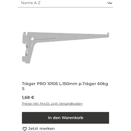
Träger PRO 10105 L.150mm p.Träger 60kg
S
Regulärer Preis:
1,68 €
Preise inkl. MwSt. zzgl. Versandkosten
In den Warenkorb
Jetzt merken