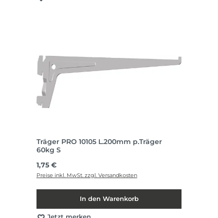
Träger PRO 10105 L.200mm p.Träger
60kg S
Regulärer Preis:
1,75 €
Preise inkl. MwSt. zzgl. Versandkosten
In den Warenkorb
Jetzt merken