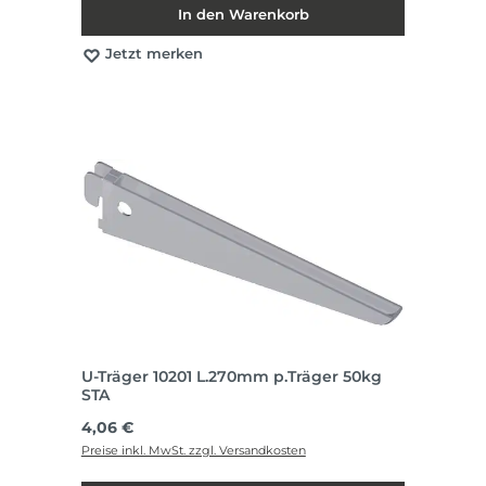
In den Warenkorb
Jetzt merken
U-Träger 10201 L.270mm p.Träger 50kg
STA
Regulärer Preis:
4,06 €
Preise inkl. MwSt. zzgl. Versandkosten