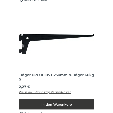
Träger PRO 10105 L.250mm p.Träger 60kg
S
Regulärer Preis:
2,27 €
Preise inkl. MwSt. zzgl. Versandkosten
In den Warenkorb