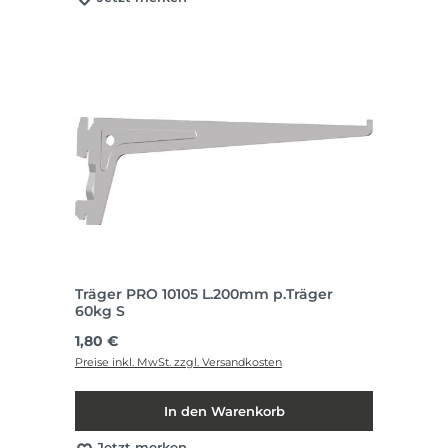
Träger PRO 10105 L.200mm p.Träger
60kg S
Regulärer Preis:
1,80 €
Preise inkl. MwSt. zzgl. Versandkosten
In den Warenkorb
Jetzt merken