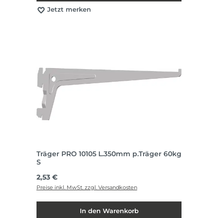
Jetzt merken
Träger PRO 10105 L.350mm p.Träger 60kg
S
Regulärer Preis:
2,53 €
Preise inkl. MwSt. zzgl. Versandkosten
In den Warenkorb