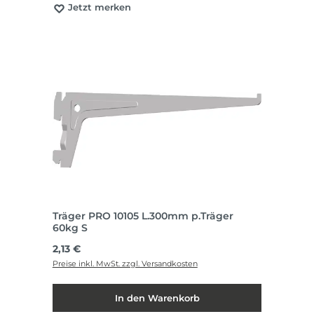
Jetzt merken
Träger PRO 10105 L.300mm p.Träger
60kg S
Regulärer Preis:
2,13 €
Preise inkl. MwSt. zzgl. Versandkosten
In den Warenkorb