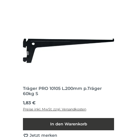
Träger PRO 10105 L.200mm p.Träger
60kg S
Regulärer Preis:
1,83 €
Preise inkl. MwSt. zzgl. Versandkosten
In den Warenkorb
Jetzt merken