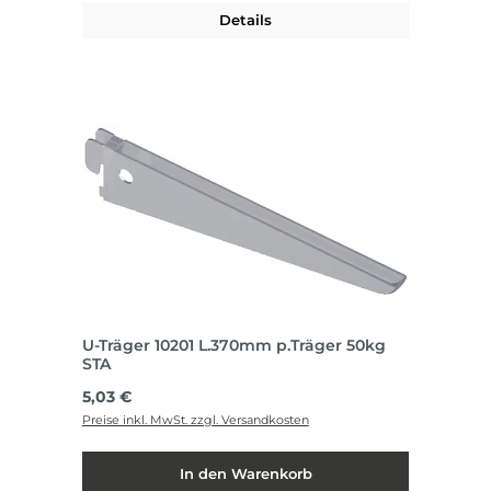
Details
U-Träger 10201 L.370mm p.Träger 50kg
STA
Regulärer Preis:
5,03 €
Preise inkl. MwSt. zzgl. Versandkosten
In den Warenkorb