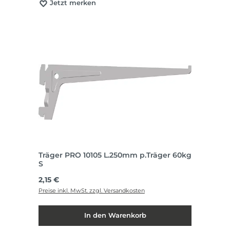
Jetzt merken
Träger PRO 10105 L.250mm p.Träger 60kg
S
Regulärer Preis:
2,15 €
Preise inkl. MwSt. zzgl. Versandkosten
In den Warenkorb