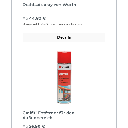
Drahtseilspray von Würth
Regulärer Preis:
Ab
44,80 €
Preise inkl. MwSt. zzgl. Versandkosten
Details
Graffiti-Entferner für den
Außenbereich
Regulärer Preis:
Ab
26,90 €