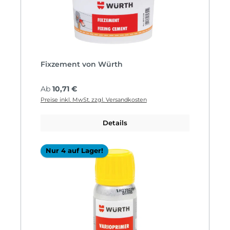
Fixzement von Würth
Regulärer Preis:
Ab
10,71 €
Preise inkl. MwSt. zzgl. Versandkosten
Details
Nur 4 auf Lager!