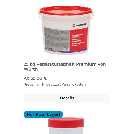
25 kg Reparaturasphalt Premium von
Würth
Regulärer Preis:
Ab
59,90 €
Preise inkl. MwSt. zzgl. Versandkosten
Details
Nur 3 auf Lager!