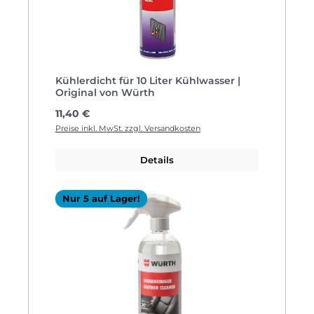
Kühlerdicht für 10 Liter Kühlwasser |
Original von Würth
Regulärer Preis:
11,40 €
Preise inkl. MwSt. zzgl. Versandkosten
Details
Nur 5 auf Lager!