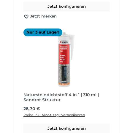
Jetzt konfigurieren
Jetzt merken
Nur 3 auf Lager!
Natursteindichtstoff 4 in 1 | 310 ml |
Sandrot Struktur
Regulärer Preis:
28,70 €
Preise inkl. MwSt. zzgl. Versandkosten
Jetzt konfigurieren