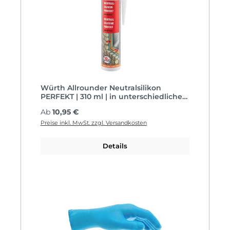
Würth Allrounder Neutralsilikon
PERFEKT | 310 ml | in unterschiedlichen
Farben
Regulärer Preis:
Ab
10,95 €
Preise inkl. MwSt. zzgl. Versandkosten
Details