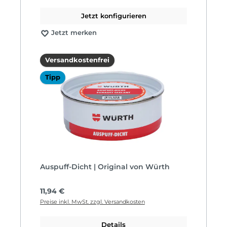
Jetzt konfigurieren
Jetzt merken
Versandkostenfrei
Tipp
Auspuff-Dicht | Original von Würth
Regulärer Preis:
11,94 €
Preise inkl. MwSt. zzgl. Versandkosten
Details