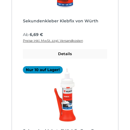
Sekundenkleber Klebfix von Würth
Regulärer Preis:
Ab
6,69 €
Preise inkl. MwSt. zzgl. Versandkosten
Details
Nur 10 auf Lager!