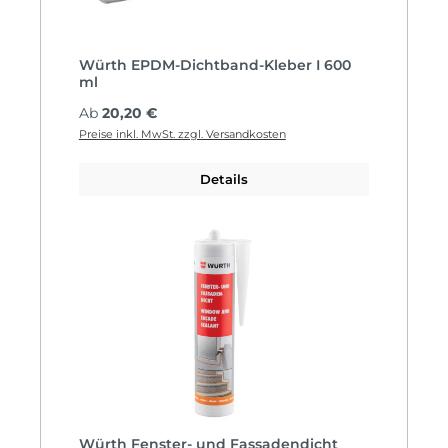
Würth EPDM-Dichtband-Kleber I 600
ml
Regulärer Preis:
Ab
20,20 €
Preise inkl. MwSt. zzgl. Versandkosten
Details
Würth Fenster- und Fassadendicht