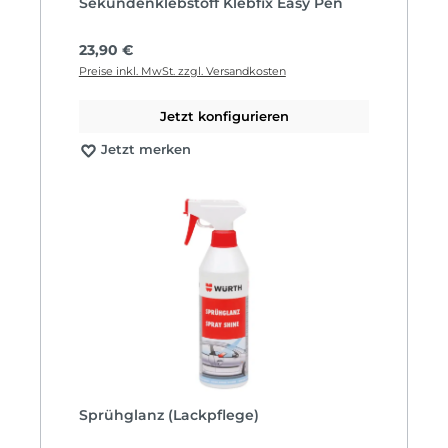
Sekundenklebstoff Klebfix Easy Pen
Regulärer Preis:
23,90 €
Preise inkl. MwSt. zzgl. Versandkosten
Jetzt konfigurieren
Jetzt merken
Sprühglanz (Lackpflege)