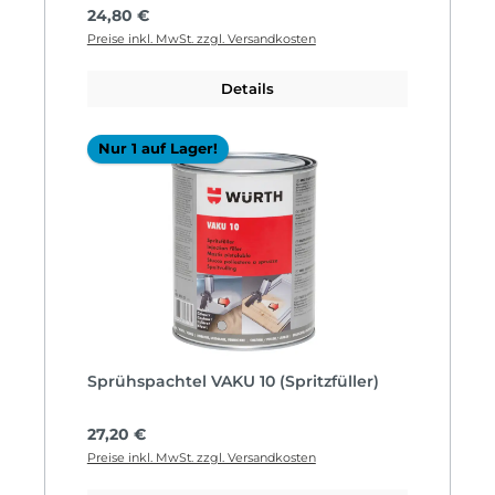
Regulärer Preis:
24,80 €
Preise inkl. MwSt. zzgl. Versandkosten
Details
Nur 1 auf Lager!
Sprühspachtel VAKU 10 (Spritzfüller)
Regulärer Preis:
27,20 €
Preise inkl. MwSt. zzgl. Versandkosten