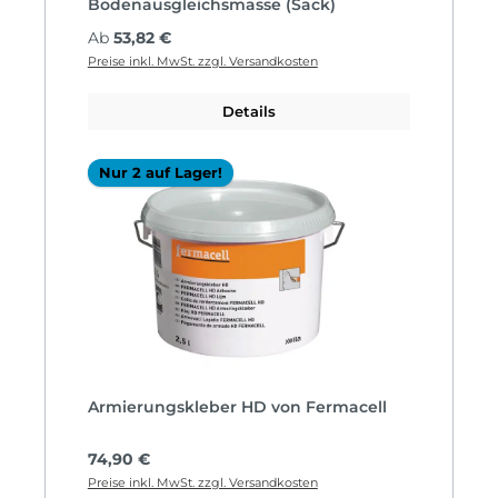
Bodenausgleichsmasse (Sack)
Regulärer Preis:
Ab
53,82 €
Preise inkl. MwSt. zzgl. Versandkosten
Details
Nur 2 auf Lager!
Armierungskleber HD von Fermacell
Regulärer Preis:
74,90 €
Preise inkl. MwSt. zzgl. Versandkosten