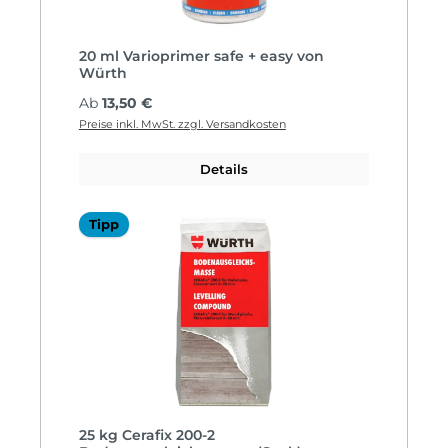
20 ml Varioprimer safe + easy von
Würth
Regulärer Preis:
Ab
13,50 €
Preise inkl. MwSt. zzgl. Versandkosten
Details
Tipp
25 kg Cerafix 200-2