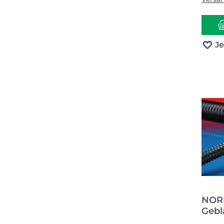
J
NORR
Gebl
AIRD