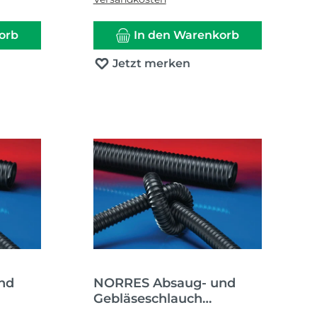
orb
In den Warenkorb
Jetzt merken
nd
NORRES Absaug- und
Gebläseschlauch
HT
AIRDUC® PUR 351 HT