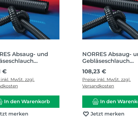
ES Absaug- und
NORRES Absaug- u
äseschlauch
Gebläseschlauch
UC® PUR 351 HT
AIRDUC® PUR 351 
ärer Preis:
Regulärer Preis:
1 €
108,23 €
n-Ø 100-102 mm
Innen-Ø 125-127 m
 inkl. MwSt. zzgl.
Preise inkl. MwSt. zzgl.
n-Ø 109,00 mm
Außen-Ø 134,00 m
ndkosten
Versandkosten
In den Warenkorb
In den Warenk
etzt merken
Jetzt merken