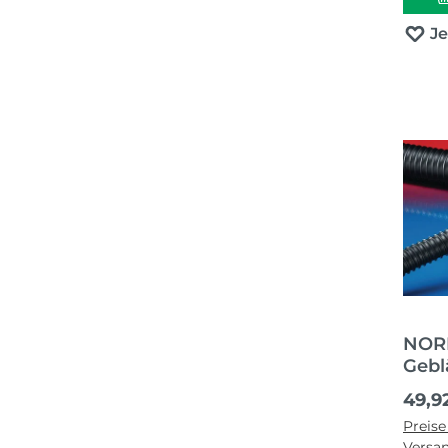
J
NORR
Gebl
AIRD
Regul
49,9
Inne
Preise
Auße
Versa