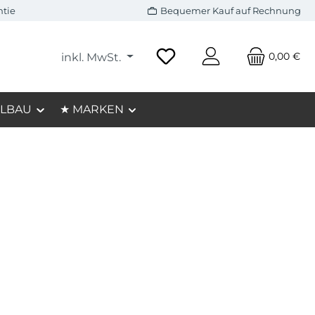
ntie
Bequemer Kauf auf Rechnung
0,00 €
inkl. MwSt.
LBAU
★ MARKEN