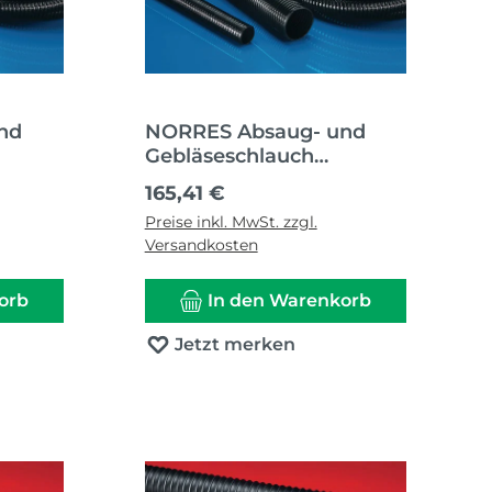
nd
NORRES Absaug- und
Gebläseschlauch
56 63
AIRDUC® HT-PUR 356 80
Regulärer Preis:
165,41 €
m
mm 92,00 mm 10 m
Preise inkl. MwSt. zzgl.
Versandkosten
orb
In den Warenkorb
Jetzt merken