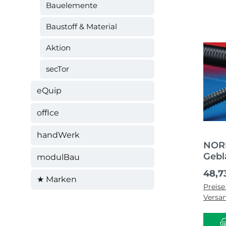
Bauelemente
Baustoff & Material
Aktion
secTor
eQuip
offIce
handWerk
NORR
Gebl
modulBau
AIRD
Regul
48,7
Inne
★ Marken
Preise
46,
Versa