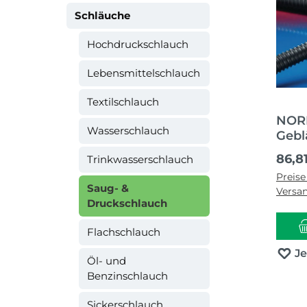
Schläuche
Hochdruckschlauch
Lebensmittelschlauch
Textilschlauch
NORR
Wasserschlauch
Gebl
AIRD
Regul
86,8
Trinkwasserschlauch
Inne
Preise
Auße
Saug- &
Versa
Druckschlauch
Flachschlauch
J
Öl- und
Benzinschlauch
Sickerschlauch