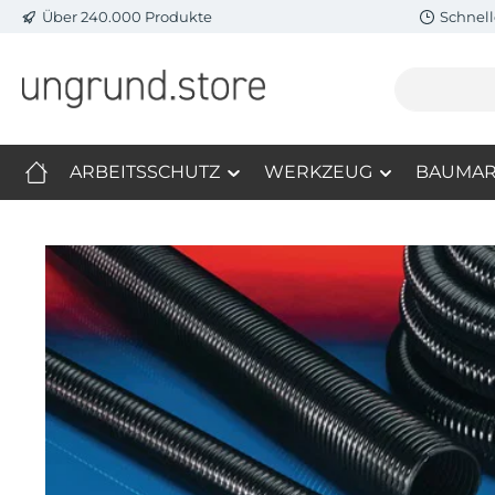
Über 240.000 Produkte
Schnell
m Hauptinhalt springen
Zur Suche springen
Zur Hauptnavigation springen
ARBEITSSCHUTZ
WERKZEUG
BAUMAR