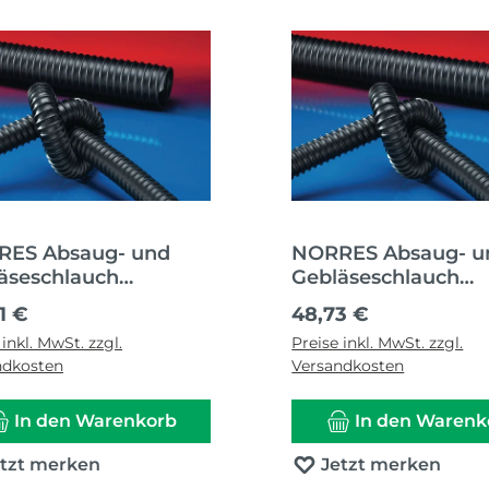
ES Absaug- und
NORRES Absaug- u
äseschlauch
Gebläseschlauch
UC® PUR 351 HT
AIRDUC® PUR 351 
ärer Preis:
Regulärer Preis:
1 €
48,73 €
n-Ø 200-203 mm
Innen-Ø 25 mm Au
 inkl. MwSt. zzgl.
Preise inkl. MwSt. zzgl.
n-Ø 209,00 mm
32,00 mm
ndkosten
Versandkosten
In den Warenkorb
In den Warenk
etzt merken
Jetzt merken