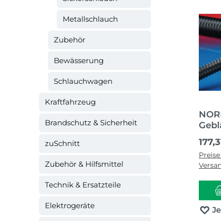
Metallschlauch
Zubehör
Bewässerung
Schlauchwagen
Kraftfahrzeug
NORR
Brandschutz & Sicherheit
Gebl
AIRD
Regul
177,3
zuSchnitt
Inne
Preise
Auße
Zubehör & Hilfsmittel
Versa
Technik & Ersatzteile
Elektrogeräte
J