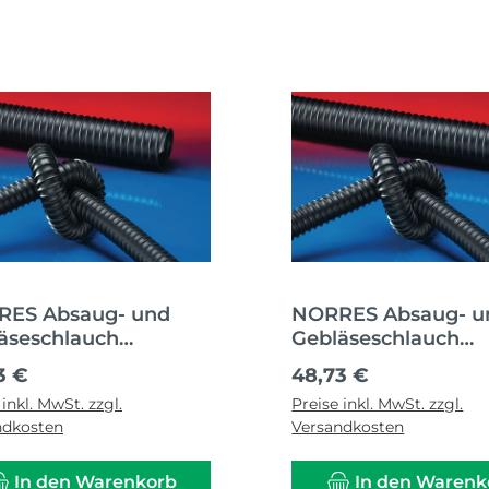
ES Absaug- und
NORRES Absaug- u
äseschlauch
Gebläseschlauch
UC® PUR 351 HT
AIRDUC® PUR 351 
ärer Preis:
Regulärer Preis:
3 €
48,73 €
n-Ø 38 mm Außen-Ø
Innen-Ø 40 mm Au
 inkl. MwSt. zzgl.
Preise inkl. MwSt. zzgl.
00 mm
48,00 mm
ndkosten
Versandkosten
In den Warenkorb
In den Warenk