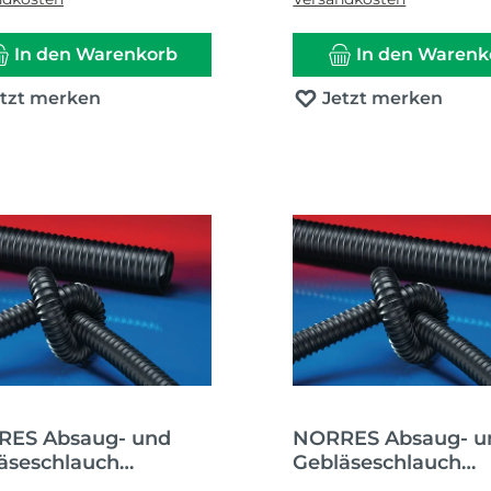
In den Warenkorb
In den Warenk
etzt merken
Jetzt merken
ES Absaug- und
NORRES Absaug- u
äseschlauch
Gebläseschlauch
UC® PUR 351 HT
AIRDUC® PUR 351 