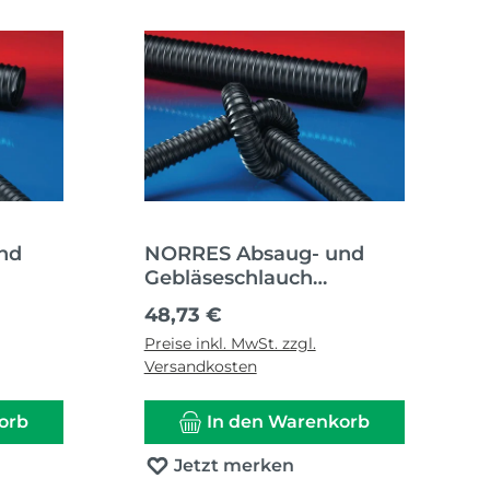
nd
NORRES Absaug- und
Gebläseschlauch
HT
AIRDUC® PUR 351 HT
Regulärer Preis:
48,73 €
ßen-Ø
Innen-Ø 32 mm Außen-Ø
Preise inkl. MwSt. zzgl.
40,00 mm
Versandkosten
orb
In den Warenkorb
Jetzt merken