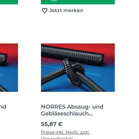
Jetzt merken
nd
NORRES Absaug- und
Gebläseschlauch
HT
AIRDUC® PUR 351 HT
Regulärer Preis:
55,87 €
Innen-Ø 60 mm Außen-Ø
Preise inkl. MwSt. zzgl.
m
68,00 mm
Versandkosten