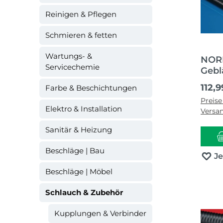
Reinigen & Pflegen
Schmieren & fetten
Wartungs- &
NORR
Servicechemie
Gebl
AIRD
Regul
112,9
Farbe & Beschichtungen
mm 6
Preise
Elektro & Installation
Versa
Sanitär & Heizung
Beschläge | Bau
J
Beschläge | Möbel
Schlauch & Zubehör
Kupplungen & Verbinder