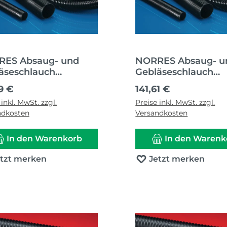
ES Absaug- und
NORRES Absaug- u
äseschlauch
Gebläseschlauch
UC® HT-PUR 356 50
AIRDUC® HT-PUR 3
ärer Preis:
Regulärer Preis:
9 €
141,61 €
1,00 mm 10 m
mm 74,00 mm 10 
 inkl. MwSt. zzgl.
Preise inkl. MwSt. zzgl.
ndkosten
Versandkosten
In den Warenkorb
In den Warenk
etzt merken
Jetzt merken