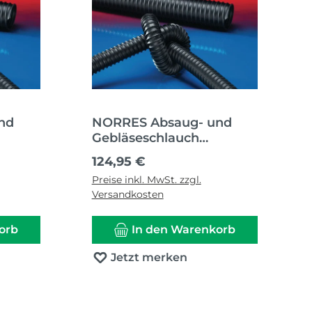
nd
NORRES Absaug- und
Gebläseschlauch
HT
AIRDUC® PUR 351 HT
Regulärer Preis:
124,95 €
m
Innen-Ø 150-152 mm
Preise inkl. MwSt. zzgl.
m
Außen-Ø 159,00 mm
Versandkosten
orb
In den Warenkorb
Jetzt merken