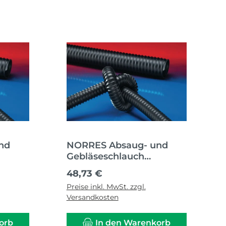
nd
NORRES Absaug- und
Gebläseschlauch
HT
AIRDUC® PUR 351 HT
Regulärer Preis:
48,73 €
ßen-Ø
Innen-Ø 40 mm Außen-Ø
Preise inkl. MwSt. zzgl.
48,00 mm
Versandkosten
orb
In den Warenkorb