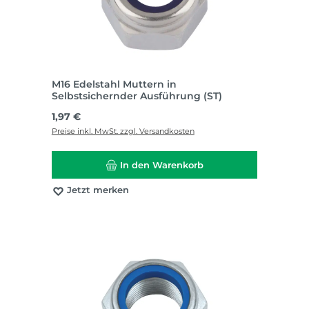
M16 Edelstahl Muttern in
Selbstsichernder Ausführung (ST)
Regulärer Preis:
1,97 €
Preise inkl. MwSt. zzgl. Versandkosten
In den Warenkorb
Jetzt merken