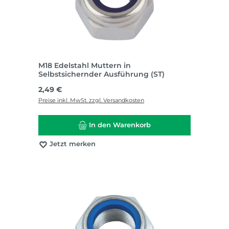
M18 Edelstahl Muttern in
Selbstsichernder Ausführung (ST)
Regulärer Preis:
2,49 €
Preise inkl. MwSt. zzgl. Versandkosten
In den Warenkorb
Jetzt merken