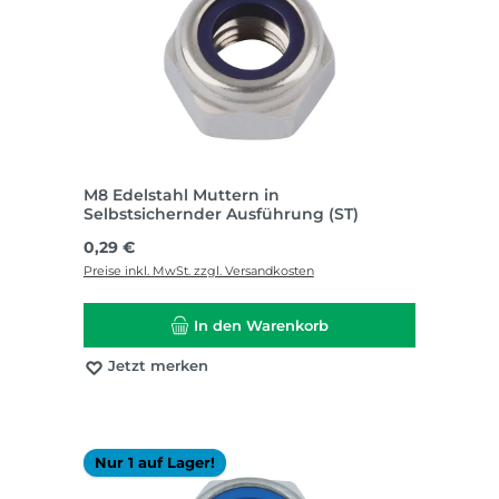
M8 Edelstahl Muttern in
Selbstsichernder Ausführung (ST)
Regulärer Preis:
0,29 €
Preise inkl. MwSt. zzgl. Versandkosten
In den Warenkorb
Jetzt merken
Nur 1 auf Lager!