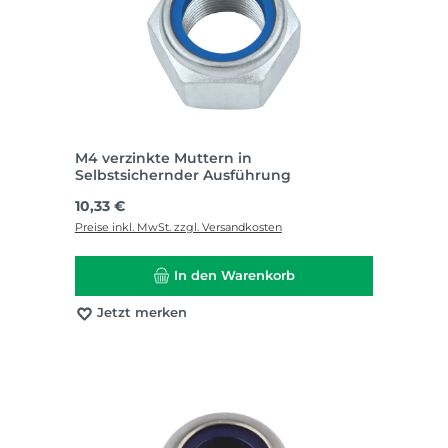
M4 verzinkte Muttern in
Selbstsichernder Ausführung
Regulärer Preis:
10,33 €
Preise inkl. MwSt. zzgl. Versandkosten
In den Warenkorb
Jetzt merken