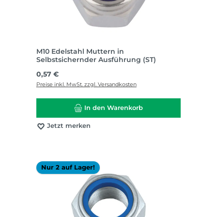
M10 Edelstahl Muttern in
Selbstsichernder Ausführung (ST)
Regulärer Preis:
0,57 €
Preise inkl. MwSt. zzgl. Versandkosten
In den Warenkorb
Jetzt merken
Nur 2 auf Lager!