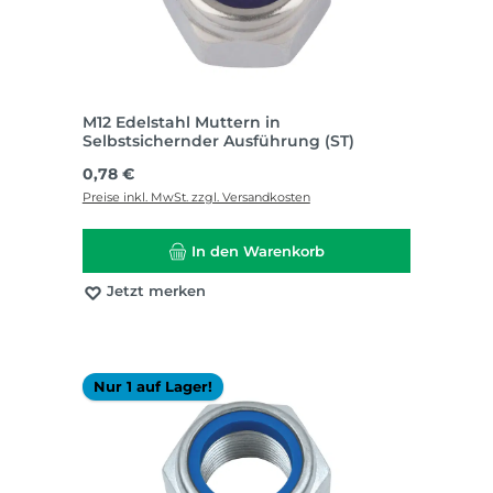
M12 Edelstahl Muttern in
Selbstsichernder Ausführung (ST)
Regulärer Preis:
0,78 €
Preise inkl. MwSt. zzgl. Versandkosten
In den Warenkorb
Jetzt merken
Nur 1 auf Lager!