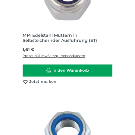
M14 Edelstahl Muttern in
Selbstsichernder Ausführung (ST)
Regulärer Preis:
1,61 €
Preise inkl. MwSt. zzgl. Versandkosten
In den Warenkorb
Jetzt merken