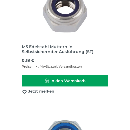
M5 Edelstahl Muttern in
Selbstsichernder Ausführung (ST)
Regulärer Preis:
0,18 €
Preise inkl. MwSt. zzgl. Versandkosten
In den Warenkorb
Jetzt merken