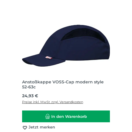
Anstoßkappe VOSS-Cap modern style
52-63c
Regulärer Preis:
24,93 €
Preise inkl. MwSt. zzgl. Versandkosten
In den Warenkorb
Jetzt merken