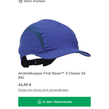
Jetzt merken
Anstoßkappe First Base™ 3 Classic 52-
65c
Regulärer Preis:
24,93 €
Preise inkl. MwSt. zzgl. Versandkosten
In den Warenkorb