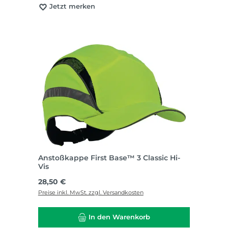
Jetzt merken
Anstoßkappe First Base™ 3 Classic Hi-
Vis
Regulärer Preis:
28,50 €
Preise inkl. MwSt. zzgl. Versandkosten
In den Warenkorb