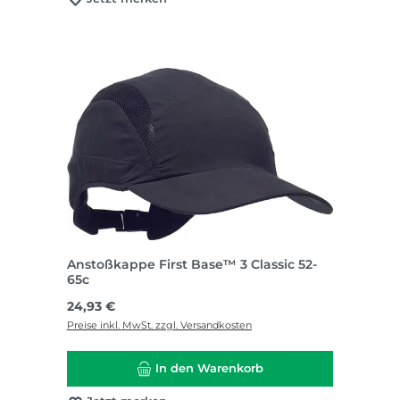
Anstoßkappe First Base™ 3 Classic 52-
65c
Regulärer Preis:
24,93 €
Preise inkl. MwSt. zzgl. Versandkosten
In den Warenkorb