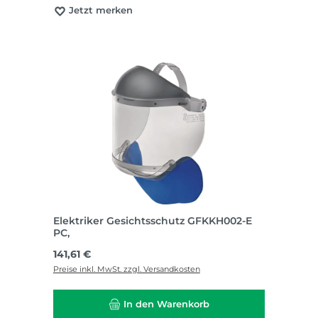
Jetzt merken
Elektriker Gesichtsschutz GFKKH002-E
PC,
Regulärer Preis:
141,61 €
Preise inkl. MwSt. zzgl. Versandkosten
In den Warenkorb