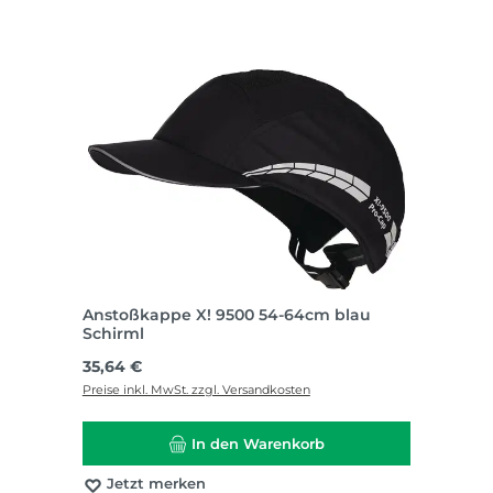
Anstoßkappe X! 9500 54-64cm blau
Schirml
Regulärer Preis:
35,64 €
Preise inkl. MwSt. zzgl. Versandkosten
In den Warenkorb
Jetzt merken