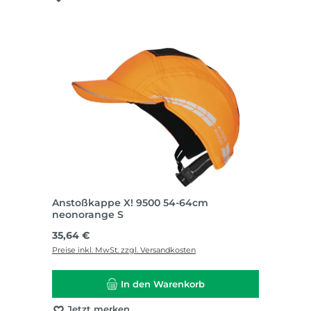
Anstoßkappe X! 9500 54-64cm
neonorange S
Regulärer Preis:
35,64 €
Preise inkl. MwSt. zzgl. Versandkosten
In den Warenkorb
Jetzt merken