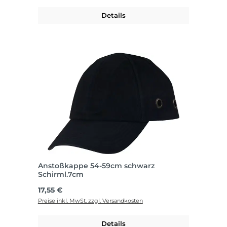
Details
Anstoßkappe 54-59cm schwarz
Schirml.7cm
Regulärer Preis:
17,55 €
Preise inkl. MwSt. zzgl. Versandkosten
Details