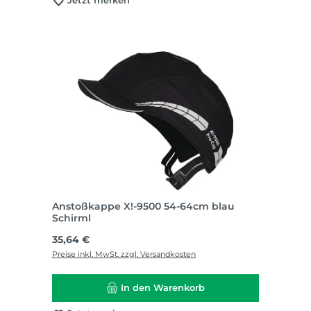
Jetzt merken
Anstoßkappe X!-9500 54-64cm blau
Schirml
Regulärer Preis:
35,64 €
Preise inkl. MwSt. zzgl. Versandkosten
In den Warenkorb