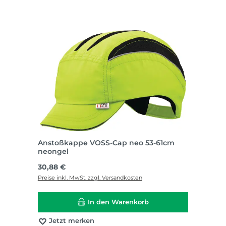
Anstoßkappe VOSS-Cap neo 53-61cm
neongel
Regulärer Preis:
30,88 €
Preise inkl. MwSt. zzgl. Versandkosten
In den Warenkorb
Jetzt merken