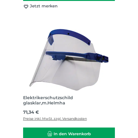
Jetzt merken
Elektrikerschutzschild
glasklar,m.Helmha
Regulärer Preis:
71,34 €
Preise inkl. MwSt. zzgl. Versandkosten
In den Warenkorb