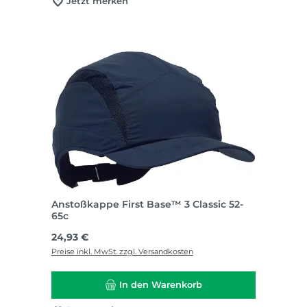
Jetzt merken
Anstoßkappe First Base™ 3 Classic 52-
65c
Regulärer Preis:
24,93 €
Preise inkl. MwSt. zzgl. Versandkosten
In den Warenkorb