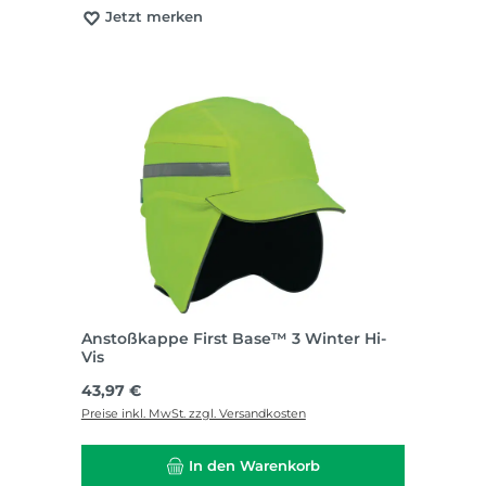
Jetzt merken
Anstoßkappe First Base™ 3 Winter Hi-
Vis
Regulärer Preis:
43,97 €
Preise inkl. MwSt. zzgl. Versandkosten
In den Warenkorb