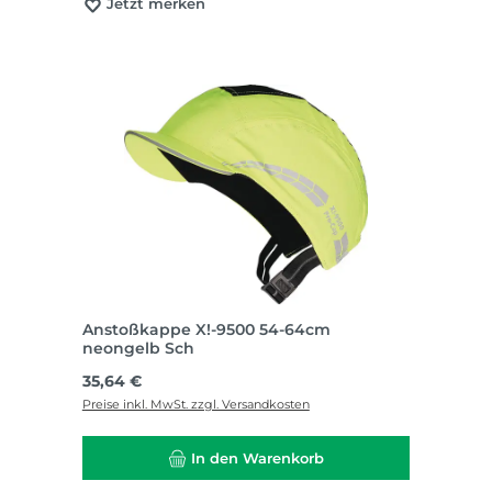
Jetzt merken
Anstoßkappe X!-9500 54-64cm
neongelb Sch
Regulärer Preis:
35,64 €
Preise inkl. MwSt. zzgl. Versandkosten
In den Warenkorb