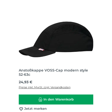
Anstoßkappe VOSS-Cap modern style
52-63c
Regulärer Preis:
24,93 €
Preise inkl. MwSt. zzgl. Versandkosten
In den Warenkorb
Jetzt merken