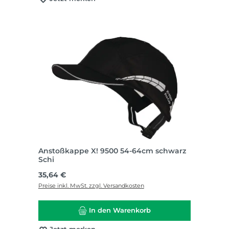
Anstoßkappe X! 9500 54-64cm schwarz
Schi
Regulärer Preis:
35,64 €
Preise inkl. MwSt. zzgl. Versandkosten
In den Warenkorb