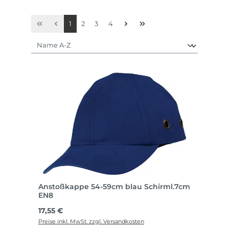
Seite
Seite
Seite
Seite
1
2
3
4
Anstoßkappe 54-59cm blau Schirml.7cm
EN8
Regulärer Preis:
17,55 €
Preise inkl. MwSt. zzgl. Versandkosten