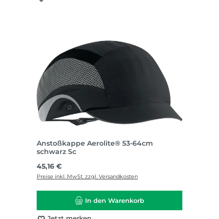
Anstoßkappe Aerolite® 53-64cm
schwarz Sc
Regulärer Preis:
45,16 €
Preise inkl. MwSt. zzgl. Versandkosten
In den Warenkorb
Jetzt merken