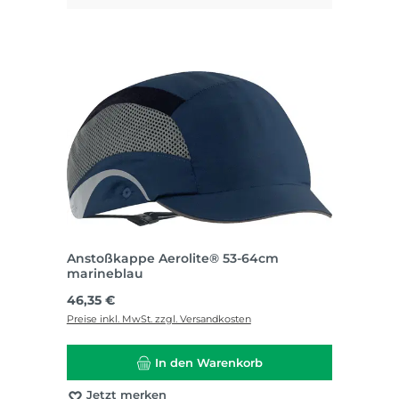
Anstoßkappe Aerolite® 53-64cm
marineblau
Regulärer Preis:
46,35 €
Preise inkl. MwSt. zzgl. Versandkosten
In den Warenkorb
Jetzt merken