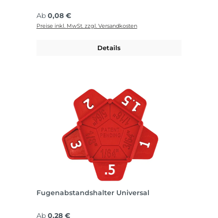
Regulärer Preis:
Ab
0,08 €
Preise inkl. MwSt. zzgl. Versandkosten
Details
Fugenabstandshalter Universal
Regulärer Preis:
Ab
0,28 €