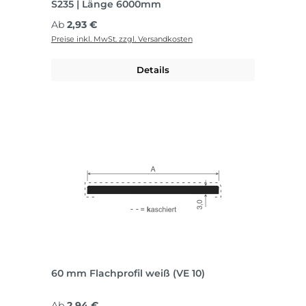
S235 | Länge 6000mm
Regulärer Preis:
Ab
2,93 €
Preise inkl. MwSt. zzgl. Versandkosten
Details
60 mm Flachprofil weiß (VE 10)
Regulärer Preis:
Ab
2,94 €