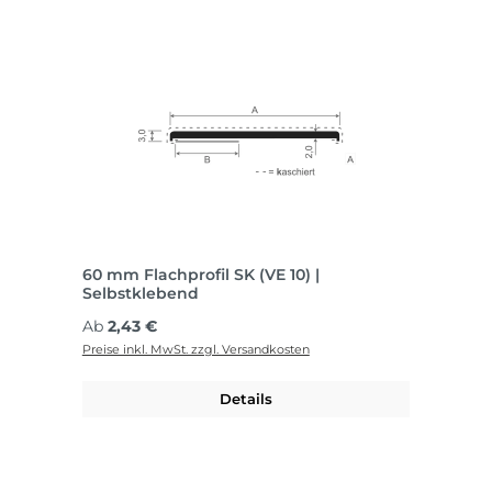
60 mm Flachprofil SK (VE 10) |
Selbstklebend
Regulärer Preis:
Ab
2,43 €
Preise inkl. MwSt. zzgl. Versandkosten
Details