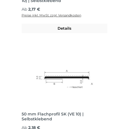
10) | Selbstklebend
Regulärer Preis:
Ab
2,17 €
Preise inkl. MwSt. zzgl. Versandkosten
Details
50 mm Flachprofil SK (VE 10) |
Selbstklebend
Regulärer Preis:
Ab
2,18 €