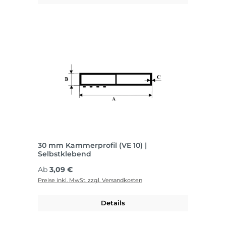
30 mm Kammerprofil (VE 10) |
Selbstklebend
Regulärer Preis:
Ab
3,09 €
Preise inkl. MwSt. zzgl. Versandkosten
Details