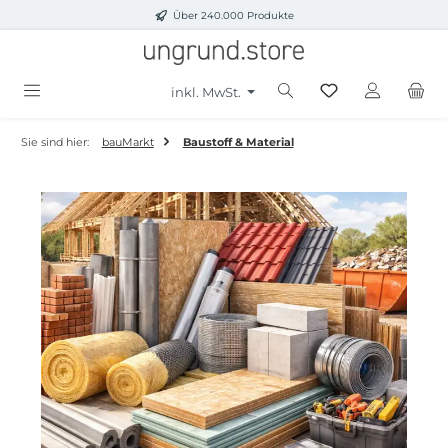
Über 240.000 Produkte
Zum Hauptinhalt springen
inkl. MwSt.
Sie sind hier:
bauMarkt
Baustoff & Material