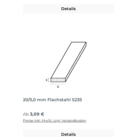
Details
20/5,0 mm Flachstahl S235
Regulärer Preis:
Ab
3,09 €
Preise inkl. MwSt. zzgl. Versandkosten
Details