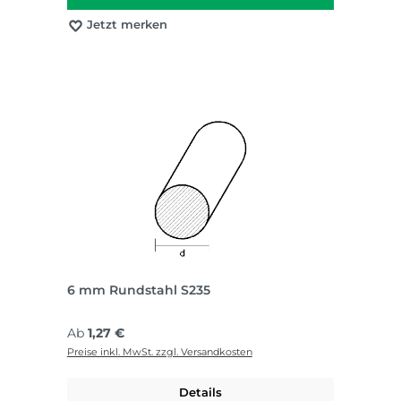
Jetzt merken
6 mm Rundstahl S235
Regulärer Preis:
Ab
1,27 €
Preise inkl. MwSt. zzgl. Versandkosten
Details