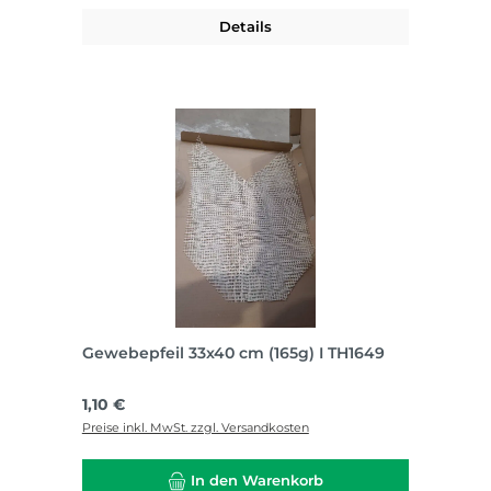
Details
Gewebepfeil 33x40 cm (165g) I TH1649
Regulärer Preis:
1,10 €
Preise inkl. MwSt. zzgl. Versandkosten
In den Warenkorb