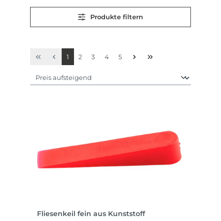
Produkte filtern
Seite
Seite
Seite
Seite
Seite
1
2
3
4
5
Fliesenkeil fein aus Kunststoff