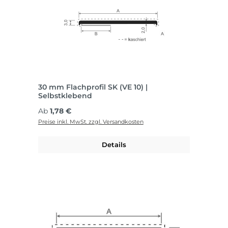
30 mm Flachprofil SK (VE 10) |
Selbstklebend
Regulärer Preis:
Ab
1,78 €
Preise inkl. MwSt. zzgl. Versandkosten
Details