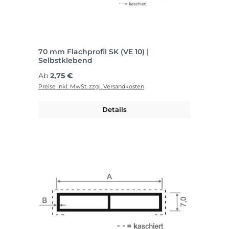
70 mm Flachprofil SK (VE 10) |
Selbstklebend
Regulärer Preis:
Ab
2,75 €
Preise inkl. MwSt. zzgl. Versandkosten
Details