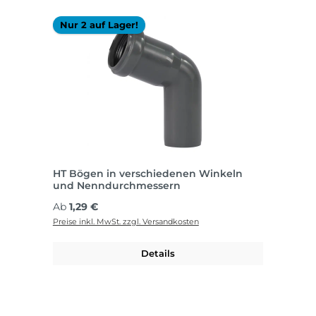
Nur 2 auf Lager!
HT Bögen in verschiedenen Winkeln
und Nenndurchmessern
Regulärer Preis:
Ab
1,29 €
Preise inkl. MwSt. zzgl. Versandkosten
Details