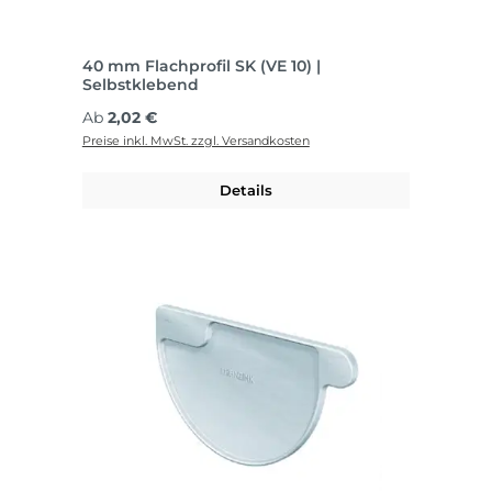
40 mm Flachprofil SK (VE 10) |
Selbstklebend
Regulärer Preis:
Ab
2,02 €
Preise inkl. MwSt. zzgl. Versandkosten
Details