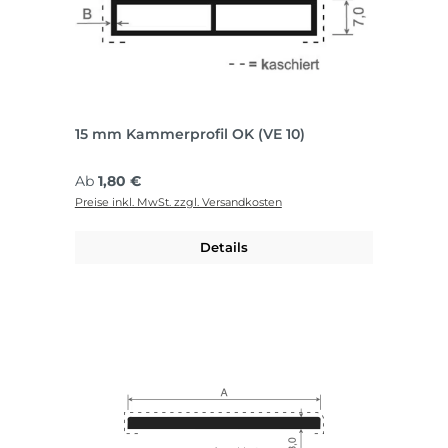
15 mm Kammerprofil OK (VE 10)
Regulärer Preis:
Ab
1,80 €
Preise inkl. MwSt. zzgl. Versandkosten
Details