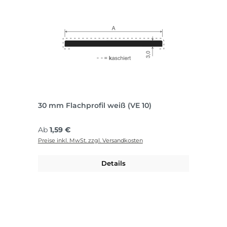
30 mm Flachprofil weiß (VE 10)
Regulärer Preis:
Ab
1,59 €
Preise inkl. MwSt. zzgl. Versandkosten
Details