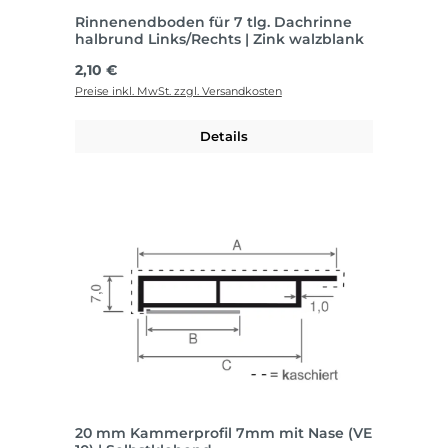
Rinnenendboden für 7 tlg. Dachrinne
halbrund Links/Rechts | Zink walzblank
Regulärer Preis:
2,10 €
Preise inkl. MwSt. zzgl. Versandkosten
Details
20 mm Kammerprofil 7mm mit Nase (VE