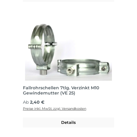
Fallrohrschellen 7tlg. Verzinkt M10
Gewindemutter (VE 25)
Regulärer Preis:
Ab
2,40 €
Preise inkl. MwSt. zzgl. Versandkosten
Details