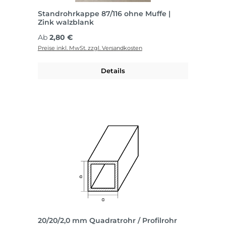
Standrohrkappe 87/116 ohne Muffe |
Zink walzblank
Regulärer Preis:
Ab
2,80 €
Preise inkl. MwSt. zzgl. Versandkosten
Details
20/20/2,0 mm Quadratrohr / Profilrohr