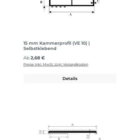
15 mm Kammerprofil (VE 10) |
Selbstklebend
Regulärer Preis:
Ab
2,68 €
Preise inkl. MwSt. zzgl. Versandkosten
Details