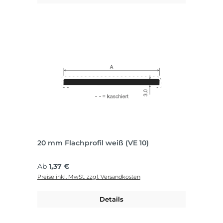
20 mm Flachprofil weiß (VE 10)
Regulärer Preis:
Ab
1,37 €
Preise inkl. MwSt. zzgl. Versandkosten
Details