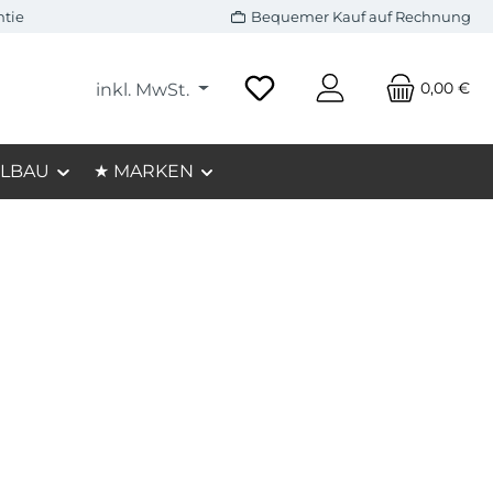
ntie
Bequemer Kauf auf Rechnung
0,00 €
inkl. MwSt.
LBAU
★ MARKEN