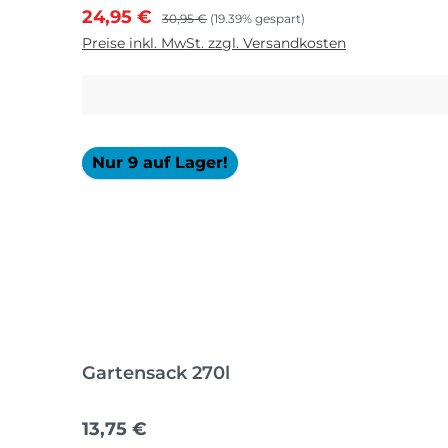
Verkaufspreis:
Regulärer Preis:
24,95 €
30,95 €
(19.39% gespart)
Preise inkl. MwSt. zzgl. Versandkosten
Nur 9 auf Lager!
Gartensack 270l
Regulärer Preis:
13,75 €