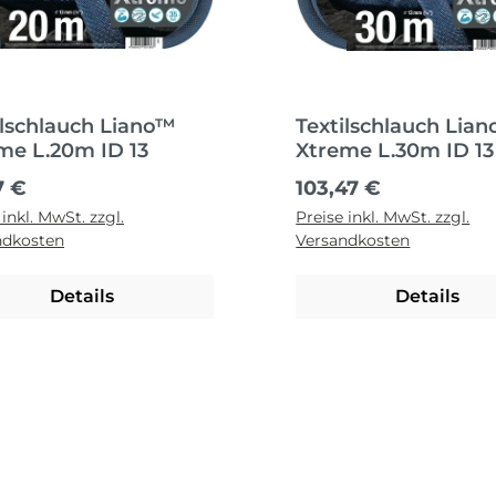
ilschlauch Liano™
Textilschlauch Lia
me L.20m ID 13
Xtreme L.30m ID 13
ärer Preis:
Regulärer Preis:
7 €
103,47 €
 inkl. MwSt. zzgl.
Preise inkl. MwSt. zzgl.
ndkosten
Versandkosten
Details
Details