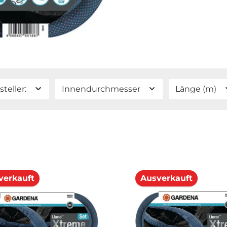
steller:
Innendurchmesser
Länge (m)
verkauft
Ausverkauft