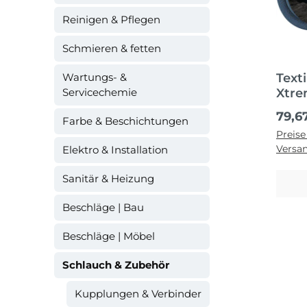
Reinigen & Pflegen
Schmieren & fetten
Wartungs- &
Text
Servicechemie
Xtre
Regul
79,6
Farbe & Beschichtungen
Preise
Versa
Elektro & Installation
Sanitär & Heizung
Beschläge | Bau
Beschläge | Möbel
Schlauch & Zubehör
Kupplungen & Verbinder