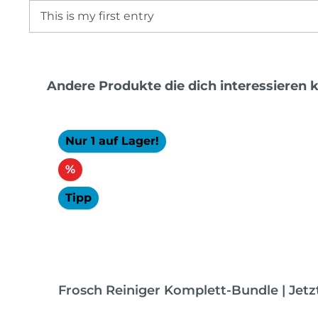
This is my first entry
Produktgalerie überspringen
Andere Produkte die dich interessieren 
Nur 1 auf Lager!
Rabatt
%
Tipp
Frosch Reiniger Komplett-Bundle | Jetz