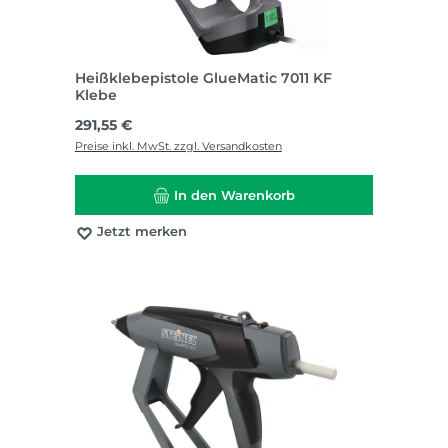
Heißklebepistole GlueMatic 7011 KF
Klebe
Regulärer Preis:
291,55 €
Preise inkl. MwSt. zzgl. Versandkosten
In den Warenkorb
Jetzt merken