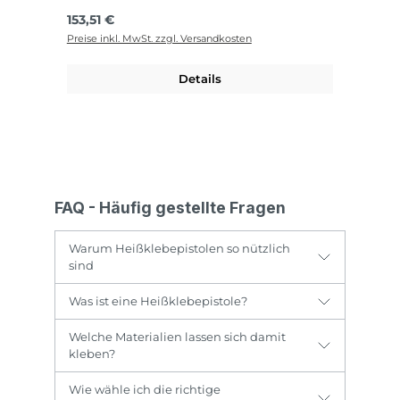
Regulärer Preis:
153,51 €
Preise inkl. MwSt. zzgl. Versandkosten
Details
FAQ - Häufig gestellte Fragen
Warum Heißklebepistolen so nützlich
sind
Was ist eine Heißklebepistole?
Welche Materialien lassen sich damit
kleben?
Wie wähle ich die richtige