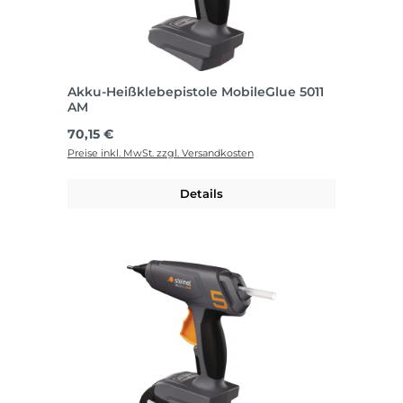
Akku-Heißklebepistole MobileGlue 5011
AM
Regulärer Preis:
70,15 €
Preise inkl. MwSt. zzgl. Versandkosten
Details