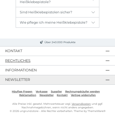
Heißklebepistole?
Sind Heißklebepistolen sicher?
Wie pflege ich meine Heißklebepistole?
Über 240.000 Produkte
KONTAKT
RECHTLICHES
INFORMATIONEN
NEWSLETTER
Häufige Fragen
Vorkasse
Supplier
Rechnungskäufer werden
Reklamation
Newsletter
Kontakt
Vertrag widerrufen
Alle Preise inkl. gesetzl. Mehrwertsteuer zzgl.
Versandkosten
und ggf.
Nachnahmegebühren, wenn nicht anders angegeben.
© 2026 ungrund.store - Alle Rechte vorbehalten. Theme by
ThemeWare®