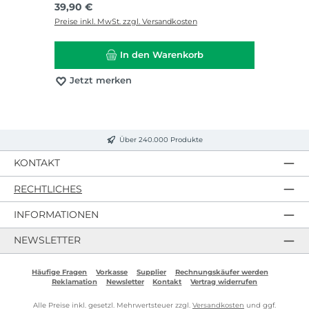
Regulärer Preis:
39,90 €
Preise inkl. MwSt. zzgl. Versandkosten
In den Warenkorb
Jetzt merken
Über 240.000 Produkte
KONTAKT
RECHTLICHES
INFORMATIONEN
NEWSLETTER
Häufige Fragen
Vorkasse
Supplier
Rechnungskäufer werden
Reklamation
Newsletter
Kontakt
Vertrag widerrufen
Alle Preise inkl. gesetzl. Mehrwertsteuer zzgl.
Versandkosten
und ggf.