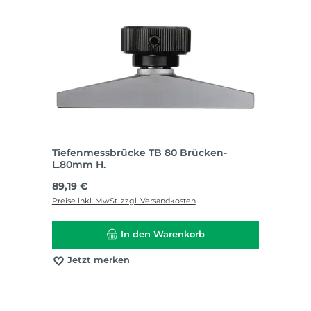
Tiefenmessbrücke TB 80 Brücken-
L.80mm H.
Regulärer Preis:
89,19 €
Preise inkl. MwSt. zzgl. Versandkosten
In den Warenkorb
Jetzt merken