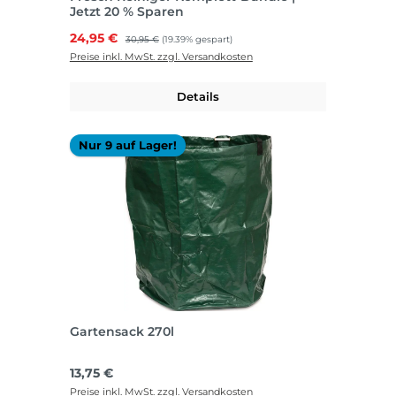
Jetzt 20 % Sparen
Verkaufspreis:
24,95 €
Regulärer Preis:
30,95 €
(19.39% gespart)
Preise inkl. MwSt. zzgl. Versandkosten
Details
Nur 9 auf Lager!
Gartensack 270l
Regulärer Preis:
13,75 €
Preise inkl. MwSt. zzgl. Versandkosten