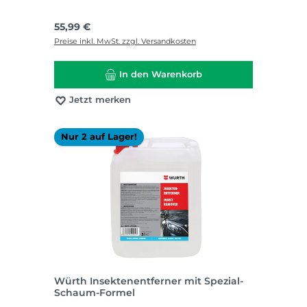
Regulärer Preis:
55,99 €
Preise inkl. MwSt. zzgl. Versandkosten
In den Warenkorb
Jetzt merken
Nur 2 auf Lager!
Würth Insektenentferner mit Spezial-
Schaum-Formel