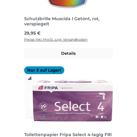
Schutzbrille Muscida I Getönt, rot,
verspiegelt
Regulärer Preis:
29,95 €
Preise inkl. MwSt. zzgl. Versandkosten
Details
Nur 5 auf Lager!
Toilettenpapier Fripa Select 4-lagig FRI