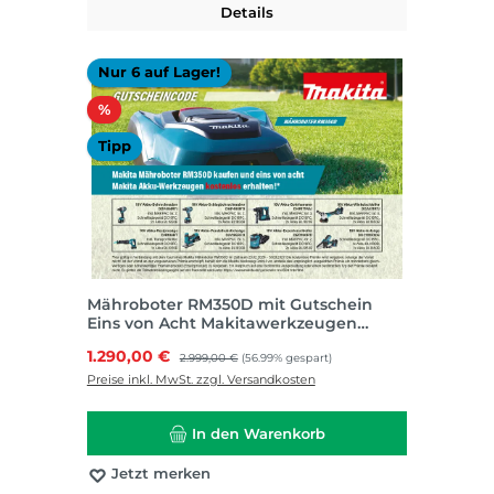
Details
Nur 6 auf Lager!
Rabatt
%
Tipp
Mähroboter RM350D mit Gutschein
Eins von Acht Makitawerkzeugen
kostenlos
Verkaufspreis:
1.290,00 €
Regulärer Preis:
2.999,00 €
(56.99% gespart)
Preise inkl. MwSt. zzgl. Versandkosten
In den Warenkorb
Jetzt merken