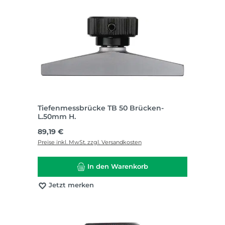
Tiefenmessbrücke TB 50 Brücken-
L.50mm H.
Regulärer Preis:
89,19 €
Preise inkl. MwSt. zzgl. Versandkosten
In den Warenkorb
Jetzt merken