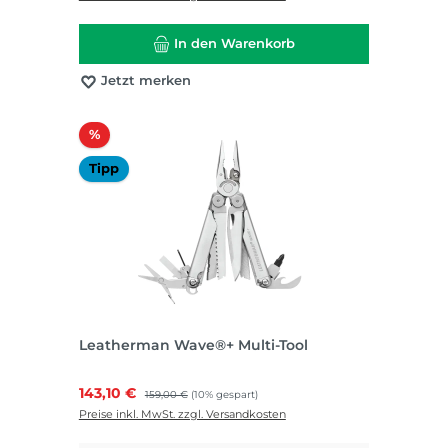
In den Warenkorb
Jetzt merken
Rabatt
%
Tipp
Leatherman Wave®+ Multi-Tool
Verkaufspreis:
143,10 €
Regulärer Preis:
159,00 €
(10% gespart)
Preise inkl. MwSt. zzgl. Versandkosten