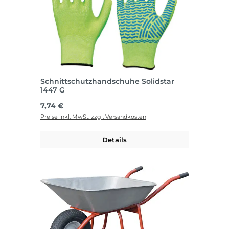
Schnittschutzhandschuhe Solidstar
1447 G
Regulärer Preis:
7,74 €
Preise inkl. MwSt. zzgl. Versandkosten
Details