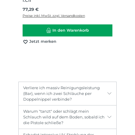
f.C11
Regulärer Preis:
77,29 €
Preise inkl. MwSt. zzgl. Versandkosten
In den Warenkorb
Jetzt merken
Verliere ich massiv Reinigungsleistung
(Bar), wenn ich zwei Schläuche per
Doppelnippel verbinde?
Warum "tanzt" oder schlägt mein
Schlauch wild auf dem Boden, sobald ich
die Pistole schließe?
Schadet intensive UV-Strahlung der