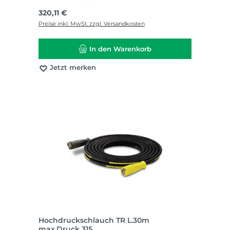
Regulärer Preis:
320,11 €
Preise inkl. MwSt. zzgl. Versandkosten
In den Warenkorb
Jetzt merken
Hochdruckschlauch TR L.30m
max.Druck 315