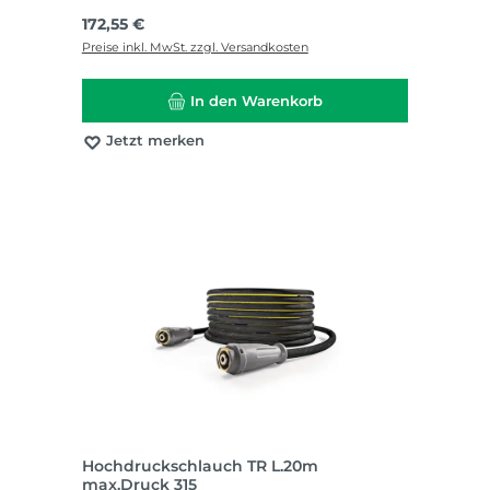
Regulärer Preis:
172,55 €
Preise inkl. MwSt. zzgl. Versandkosten
In den Warenkorb
Jetzt merken
Hochdruckschlauch TR L.20m
max.Druck 315