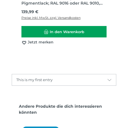
Pigmentlack; RAL 9016 oder RAL 9010,
Röhrenspaneinlage
Regulärer Preis:
139,99 €
Preise inkl. MwSt. zzgl. Versandkosten
In den Warenkorb
Jetzt merken
This is my first entry
Produktgalerie überspringen
Andere Produkte die dich interessieren
könnten