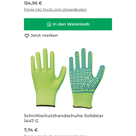
Regulärer Preis:
124,95 €
Preise inkl. MwSt. zzgl. Versandkosten
In den Warenkorb
Jetzt merken
Schnittschutzhandschuhe Solidstar
1447 G
Regulärer Preis:
7,74 €