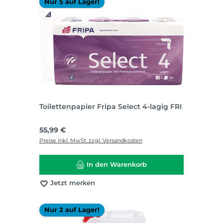
Nur 5 auf Lager!
Toilettenpapier Fripa Select 4-lagig FRI
Regulärer Preis:
55,99 €
Preise inkl. MwSt. zzgl. Versandkosten
In den Warenkorb
Jetzt merken
Nur 2 auf Lager!