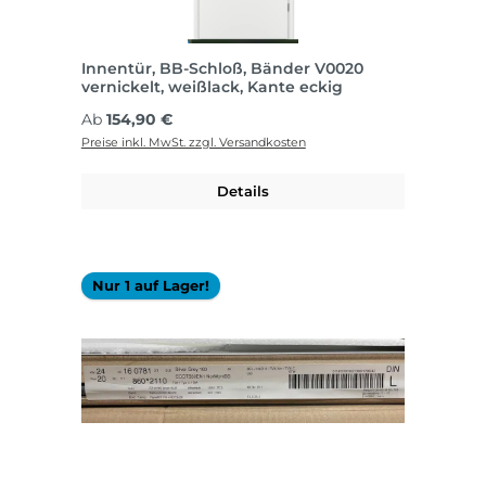
Innentür, BB-Schloß, Bänder V0020
vernickelt, weißlack, Kante eckig
Regulärer Preis:
Ab
154,90 €
Preise inkl. MwSt. zzgl. Versandkosten
Details
Nur 1 auf Lager!