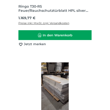
Ringo T30-RS
Feuer/Rauchschutztürblatt HPL silver
grey 860 x 2110 DIN Links I TH1738
Regulärer Preis:
1.169,77 €
Preise inkl. MwSt. zzgl. Versandkosten
In den Warenkorb
Jetzt merken