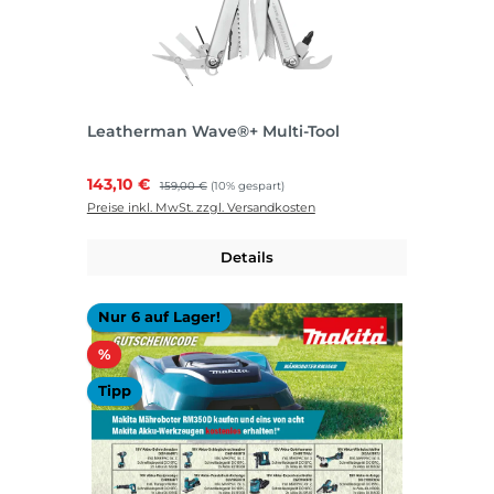
Leatherman Wave®+ Multi-Tool
Verkaufspreis:
143,10 €
Regulärer Preis:
159,00 €
(10% gespart)
Preise inkl. MwSt. zzgl. Versandkosten
Details
Nur 6 auf Lager!
Rabatt
%
Tipp