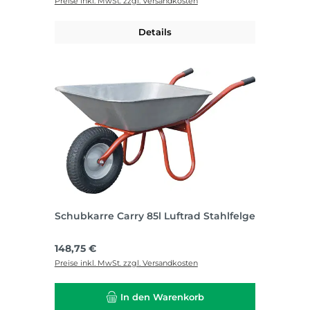
Preise inkl. MwSt. zzgl. Versandkosten
Details
Schubkarre Carry 85l Luftrad Stahlfelge
Regulärer Preis:
148,75 €
Preise inkl. MwSt. zzgl. Versandkosten
In den Warenkorb