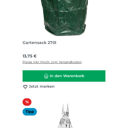
Gartensack 270l
Regulärer Preis:
13,75 €
Preise inkl. MwSt. zzgl. Versandkosten
In den Warenkorb
Jetzt merken
Rabatt
%
Tipp