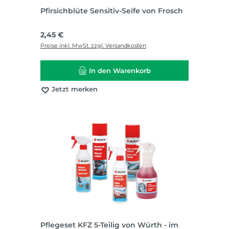
Pfirsichblüte Sensitiv-Seife von Frosch
Regulärer Preis:
2,45 €
Preise inkl. MwSt. zzgl. Versandkosten
In den Warenkorb
Jetzt merken
Pflegeset KFZ 5-Teilig von Würth - im