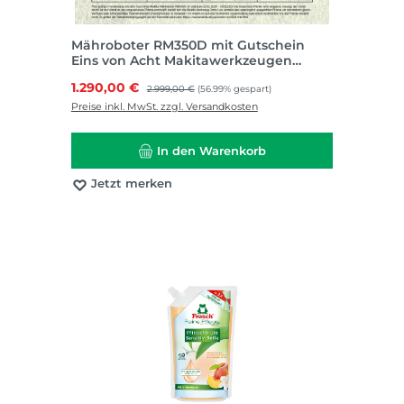
Mähroboter RM350D mit Gutschein
Eins von Acht Makitawerkzeugen
kostenlos
Verkaufspreis:
1.290,00 €
Regulärer Preis:
2.999,00 €
(56.99% gespart)
Preise inkl. MwSt. zzgl. Versandkosten
In den Warenkorb
Jetzt merken