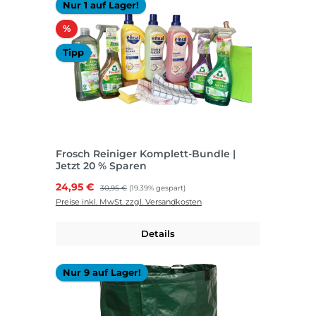
Nur 1 auf Lager!
Rabatt
%
Tipp
Frosch Reiniger Komplett-Bundle |
Jetzt 20 % Sparen
Verkaufspreis:
24,95 €
Regulärer Preis:
30,95 €
(19.39% gespart)
Preise inkl. MwSt. zzgl. Versandkosten
Details
Nur 9 auf Lager!