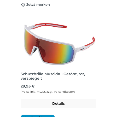
Jetzt merken
Schutzbrille Muscida I Getönt, rot,
verspiegelt
Regulärer Preis:
29,95 €
Preise inkl. MwSt. zzgl. Versandkosten
Details