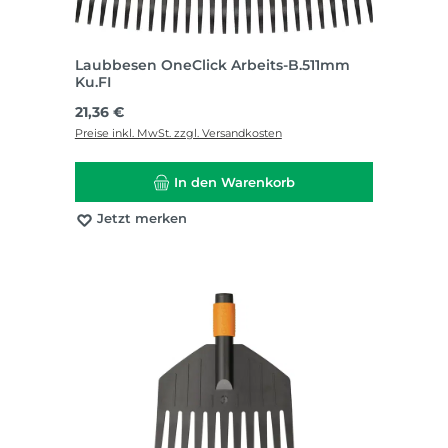
Laubbesen OneClick Arbeits-B.511mm
Ku.FI
Regulärer Preis:
21,36 €
Preise inkl. MwSt. zzgl. Versandkosten
In den Warenkorb
Jetzt merken