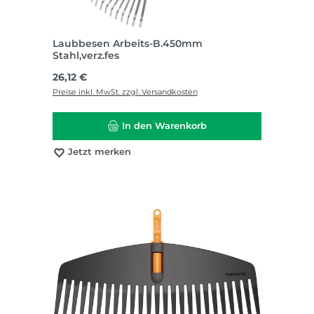
Laubbesen Arbeits-B.450mm
Stahl,verz.fes
Regulärer Preis:
26,12 €
Preise inkl. MwSt. zzgl. Versandkosten
In den Warenkorb
Jetzt merken