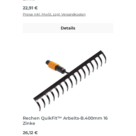
Regulärer Preis:
22,91 €
Preise inkl. MwSt. zzgl. Versandkosten
Details
Rechen QuikFit™ Arbeits-B.400mm 16
Zinke
Regulärer Preis:
26,12 €