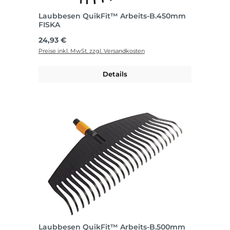
Laubbesen QuikFit™ Arbeits-B.450mm
FISKA
Regulärer Preis:
24,93 €
Preise inkl. MwSt. zzgl. Versandkosten
Details
Laubbesen QuikFit™ Arbeits-B.500mm