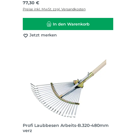
Regulärer Preis:
77,30 €
Preise inkl. MwSt. zzgl. Versandkosten
In den Warenkorb
Jetzt merken
Profi Laubbesen Arbeits-B.320-480mm
verz