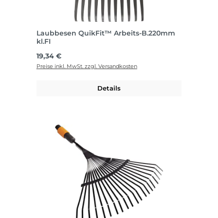
Laubbesen QuikFit™ Arbeits-B.220mm
kl.FI
Regulärer Preis:
19,34 €
Preise inkl. MwSt. zzgl. Versandkosten
Details