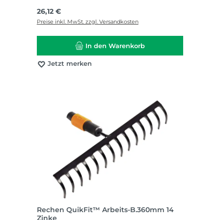
Regulärer Preis:
26,12 €
Preise inkl. MwSt. zzgl. Versandkosten
In den Warenkorb
Jetzt merken
Rechen QuikFit™ Arbeits-B.360mm 14
Zinke