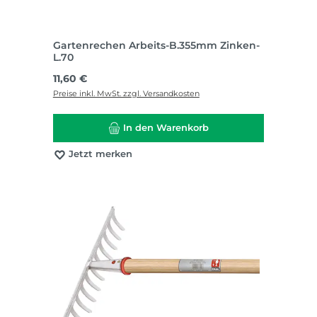
Gartenrechen Arbeits-B.355mm Zinken-
L.70
Regulärer Preis:
11,60 €
Preise inkl. MwSt. zzgl. Versandkosten
In den Warenkorb
Jetzt merken