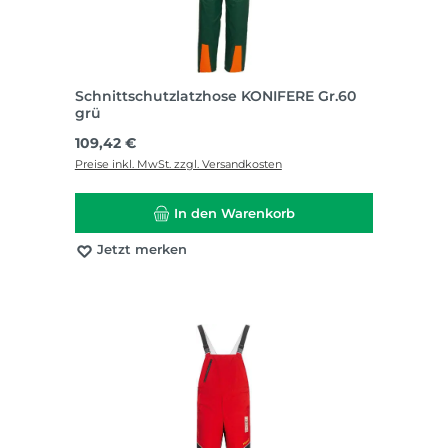
Schnittschutzlatzhose KONIFERE Gr.60
grü
Regulärer Preis:
109,42 €
Preise inkl. MwSt. zzgl. Versandkosten
In den Warenkorb
Jetzt merken