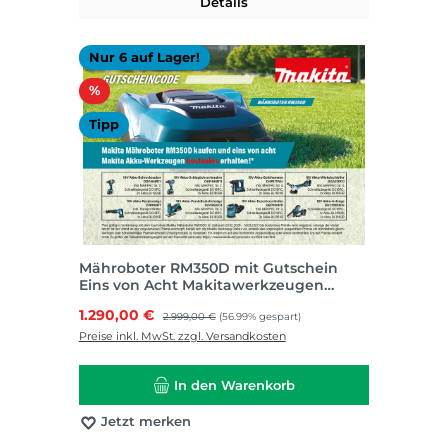
Details
Nur 6 auf Lager!
Rabatt
%
Tipp
Mähroboter RM350D mit Gutschein
Eins von Acht Makitawerkzeugen
kostenlos
Verkaufspreis:
1.290,00 €
Regulärer Preis:
2.999,00 €
(56.99% gespart)
Preise inkl. MwSt. zzgl. Versandkosten
In den Warenkorb
Jetzt merken