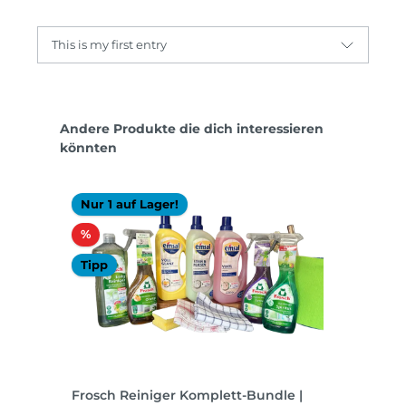
This is my first entry
Produktgalerie überspringen
Andere Produkte die dich interessieren
könnten
Nur 1 auf Lager!
Rabatt
%
Tipp
Frosch Reiniger Komplett-Bundle |