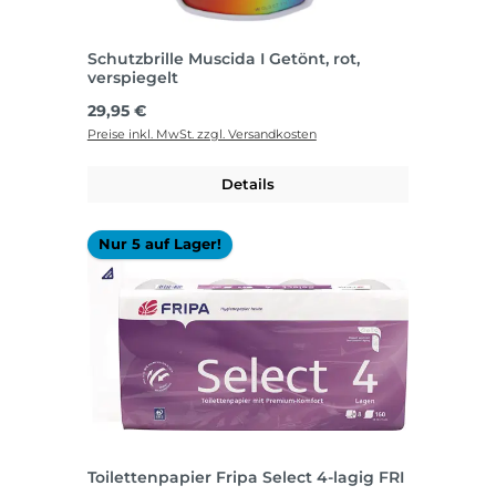
Schutzbrille Muscida I Getönt, rot,
verspiegelt
Regulärer Preis:
29,95 €
Preise inkl. MwSt. zzgl. Versandkosten
Details
Nur 5 auf Lager!
Toilettenpapier Fripa Select 4-lagig FRI