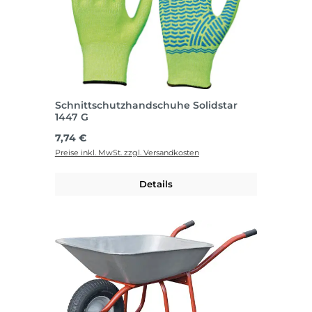
Schnittschutzhandschuhe Solidstar
1447 G
Regulärer Preis:
7,74 €
Preise inkl. MwSt. zzgl. Versandkosten
Details