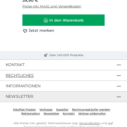
Regulärer Preis:
39,90 €
Preise inkl. MwSt. zzgl. Versandkosten
In den Warenkorb
Jetzt merken
Über 240.000 Produkte
KONTAKT
RECHTLICHES
INFORMATIONEN
NEWSLETTER
Häufige Fragen
Vorkasse
Supplier
Rechnungskäufer werden
Reklamation
Newsletter
Kontakt
Vertrag widerrufen
Alle Preise inkl. gesetzl. Mehrwertsteuer zzgl.
Versandkosten
und ggf.