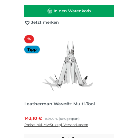
In den Warenkorb
Jetzt merken
Rabatt
%
Tipp
Leatherman Wave®+ Multi-Tool
Verkaufspreis:
143,10 €
Regulärer Preis:
159,00 €
(10% gespart)
Preise inkl. MwSt. zzgl. Versandkosten