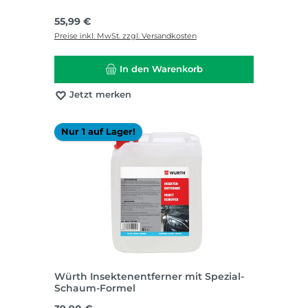
Regulärer Preis:
55,99 €
Preise inkl. MwSt. zzgl. Versandkosten
In den Warenkorb
Jetzt merken
Nur 1 auf Lager!
Würth Insektenentferner mit Spezial-
Schaum-Formel