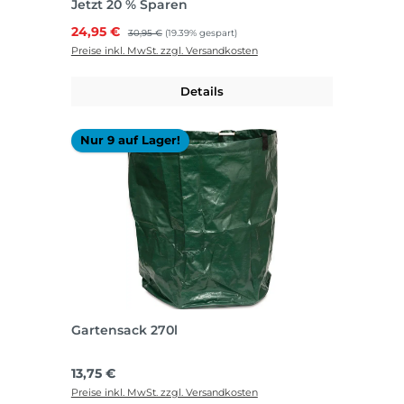
Jetzt 20 % Sparen
Verkaufspreis:
24,95 €
Regulärer Preis:
30,95 €
(19.39% gespart)
Preise inkl. MwSt. zzgl. Versandkosten
Details
Nur 9 auf Lager!
Gartensack 270l
Regulärer Preis:
13,75 €
Preise inkl. MwSt. zzgl. Versandkosten