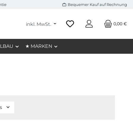
ntie
Bequemer Kauf auf Rechnung
0,00 €
inkl. MwSt.
LBAU
★ MARKEN
is