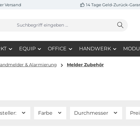
er Versand
14 Tage Geld-Zurück-Gara
KT
EQUIP
OFFICE
HANDWERK
MODU
andmelder & Alarmierung
Melder Zubehör
steller:
Farbe
Durchmesser
Pre