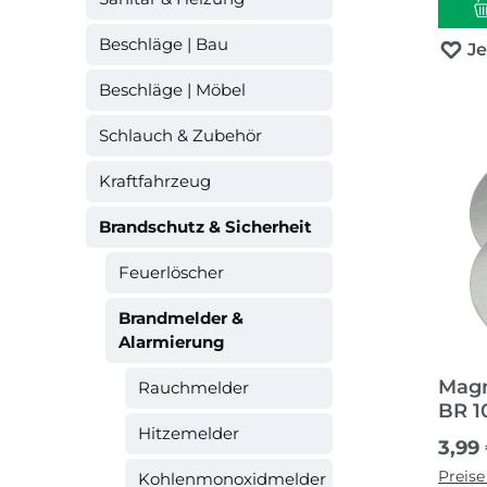
Beschläge | Bau
J
Beschläge | Möbel
Schlauch & Zubehör
Kraftfahrzeug
Brandschutz & Sicherheit
Feuerlöscher
Brandmelder &
Alarmierung
Magn
Rauchmelder
BR 1
Hitzemelder
Rau
Regul
3,99
Preise
Kohlenmonoxidmelder