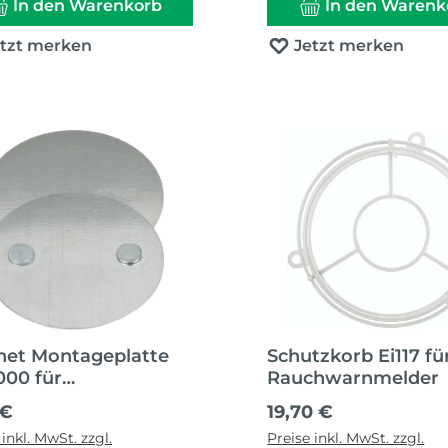
In den Warenkorb
In den Warenk
etzt merken
Jetzt merken
et Montageplatte
Schutzkorb Ei117 fü
000 für
Rauchwarnmelder
chwarnmelder
ärer Preis:
Regulärer Preis:
 €
19,70 €
 inkl. MwSt. zzgl.
Preise inkl. MwSt. zzgl.