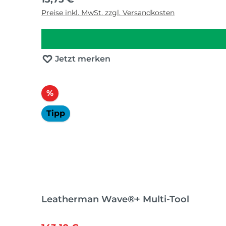
Preise inkl. MwSt. zzgl. Versandkosten
Jetzt merken
Rabatt
%
Tipp
Leatherman Wave®+ Multi-Tool
Regulärer Preis: