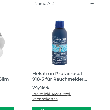
Hekatron Prüfaerosol
Slim
918-5 für Rauchmelder
und Rauchschalter
Regulärer Preis:
74,49 €
Preise inkl. MwSt. zzgl.
Versandkosten