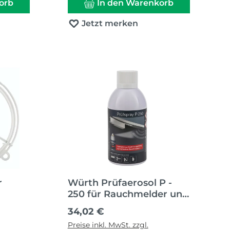
orb
In den Warenkorb
Jetzt merken
r
Würth Prüfaerosol P -
250 für Rauchmelder und
Rauchschalter
Regulärer Preis:
34,02 €
Preise inkl. MwSt. zzgl.