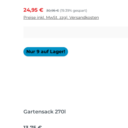
Verkaufspreis:
Regulärer Preis:
24,95 €
30,95 €
(19.39% gespart)
Preise inkl. MwSt. zzgl. Versandkosten
Nur 9 auf Lager!
Gartensack 270l
Regulärer Preis:
13,75 €