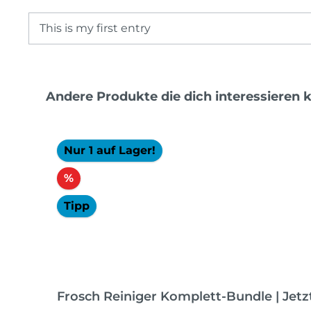
This is my first entry
Produktgalerie überspringen
Andere Produkte die dich interessieren 
Nur 1 auf Lager!
Rabatt
%
Tipp
Frosch Reiniger Komplett-Bundle | Jetz