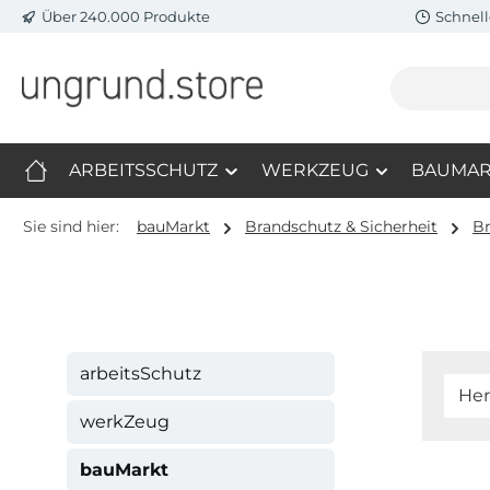
Über 240.000 Produkte
Schnell
m Hauptinhalt springen
Zur Suche springen
Zur Hauptnavigation springen
ARBEITSSCHUTZ
WERKZEUG
BAUMAR
Sie sind hier:
bauMarkt
Brandschutz & Sicherheit
Br
arbeitsSchutz
Her
werkZeug
bauMarkt