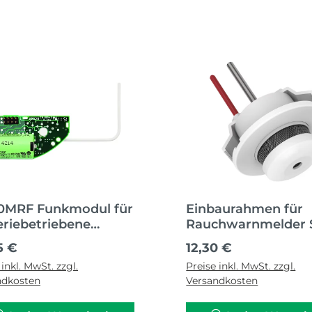
0MRF Funkmodul für
Einbaurahmen für
eriebetriebene
Rauchwarnmelder 
h- und
ärer Preis:
Regulärer Preis:
5 €
12,30 €
mewarnmelder der
 inkl. MwSt. zzgl.
Preise inkl. MwSt. zzgl.
e EI600
ndkosten
Versandkosten