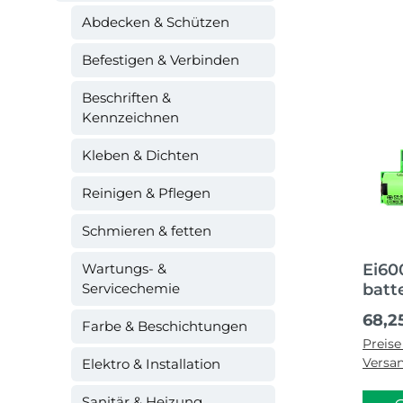
Abdecken & Schützen
Befestigen & Verbinden
Beschriften &
Kennzeichnen
Kleben & Dichten
Reinigen & Pflegen
Schmieren & fetten
Wartungs- &
Ei60
Servicechemie
batt
Rauc
Regul
68,2
Farbe & Beschichtungen
Wär
Preise
Seri
Versa
Elektro & Installation
Sanitär & Heizung