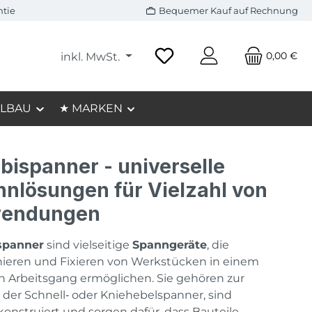
ntie
Bequemer Kauf auf Rechnung
0,00 €
inkl. MwSt.
LBAU
★ MARKEN
ispanner - universelle
nlösungen für Vielzahl von
endungen
spanner
sind vielseitige
Spanngeräte
, die
nieren und Fixieren von Werkstücken in einem
n Arbeitsgang ermöglichen. Sie gehören zur
der Schnell‑ oder Kniehebelspanner, sind
konstruiert und sorgen dafür, dass Bauteile