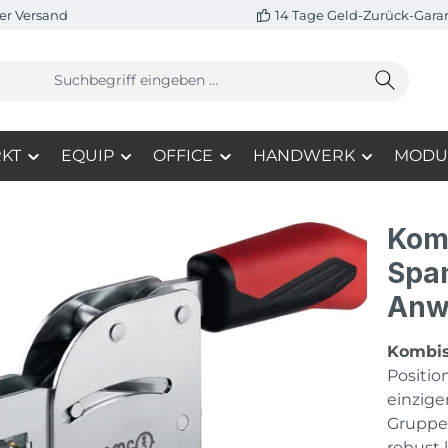
er Versand
14 Tage Geld-Zurück-Gara
KT
EQUIP
OFFICE
HANDWERK
MODU
Komb
Span
Anw
Kombi
Positio
einzige
Gruppe 
robust 