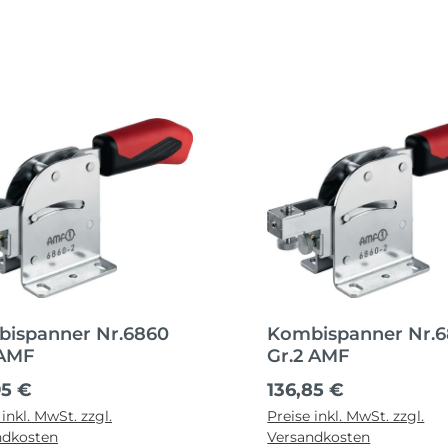
ispanner Nr.6860
Kombispanner Nr.
 AMF
Gr.2 AMF
ärer Preis:
Regulärer Preis:
95 €
136,85 €
 inkl. MwSt. zzgl.
Preise inkl. MwSt. zzgl.
ndkosten
Versandkosten