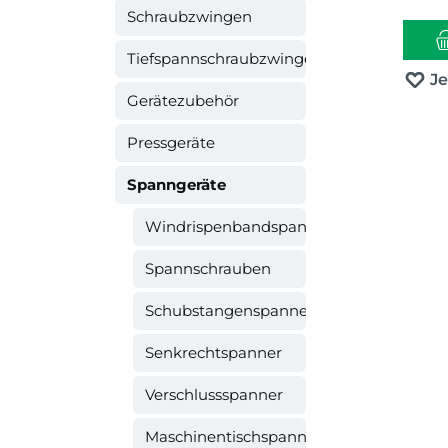
Schraubzwingen
Tiefspannschraubzwingen
J
Gerätezubehör
Pressgeräte
Spanngeräte
Windrispenbandspanner
Spannschrauben
Schubstangenspanner
Senkrechtspanner
Verschlussspanner
Maschinentischspanner