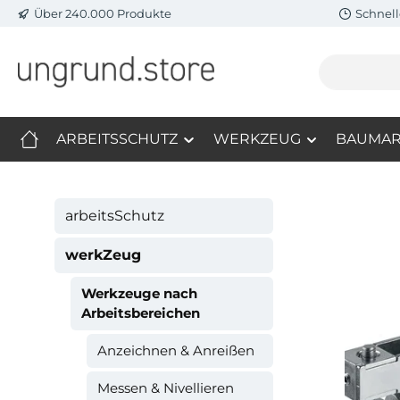
Über 240.000 Produkte
Schnell
m Hauptinhalt springen
Zur Suche springen
Zur Hauptnavigation springen
ARBEITSSCHUTZ
WERKZEUG
BAUMAR
arbeitsSchutz
werkZeug
Werkzeuge nach
Arbeitsbereichen
Anzeichnen & Anreißen
Messen & Nivellieren