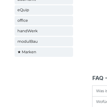
eQuip
offIce
handWerk
modulBau
★ Marken
FAQ -
Was i
Wofür