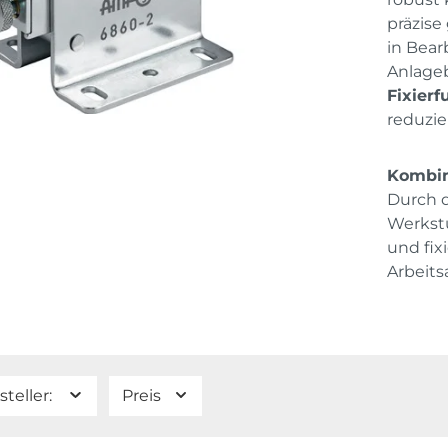
präzise
in Bear
Anlage
Fixierf
reduzie
Kombin
Durch d
Werkstü
und fixi
Arbeits
steller:
Preis