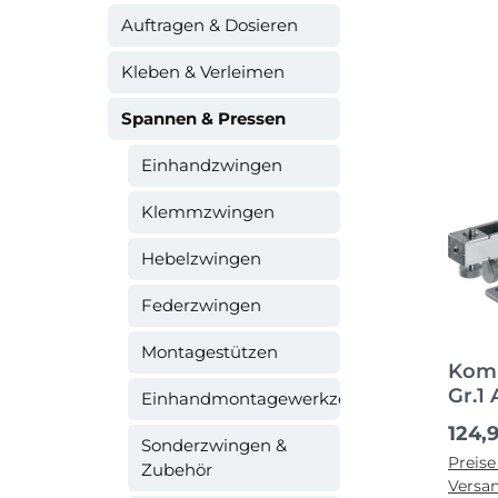
Auftragen & Dosieren
Kleben & Verleimen
Spannen & Pressen
Einhandzwingen
Klemmzwingen
Hebelzwingen
Federzwingen
Montagestützen
Komb
Gr.1
Einhandmontagewerkzeuge
Regul
124,
Sonderzwingen &
Preise
Zubehör
Versa