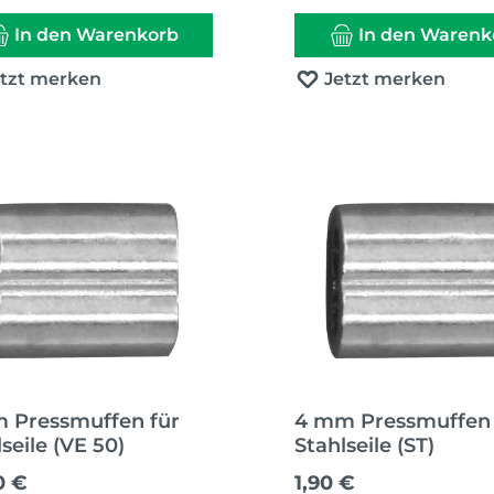
In den Warenkorb
In den Warenk
etzt merken
Jetzt merken
 Pressmuffen für
4 mm Pressmuffen 
seile (VE 50)
Stahlseile (ST)
ärer Preis:
Regulärer Preis:
0 €
1,90 €