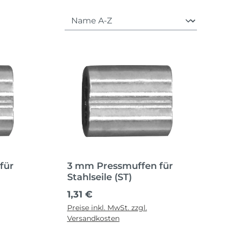
für
3 mm Pressmuffen für
Stahlseile (ST)
Regulärer Preis:
1,31 €
Preise inkl. MwSt. zzgl.
Versandkosten