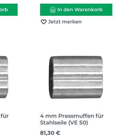
orb
In den Warenkorb
Jetzt merken
für
4 mm Pressmuffen für
Stahlseile (VE 50)
Regulärer Preis:
81,30 €