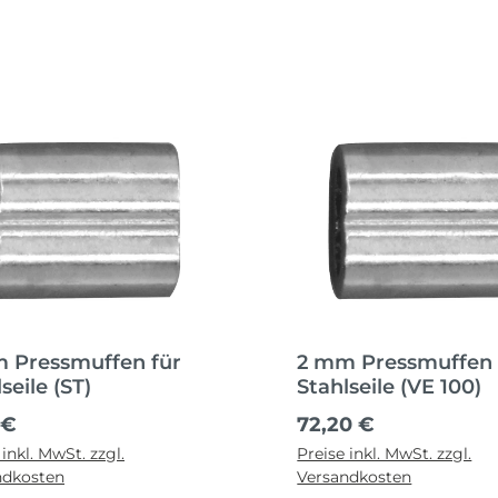
 Pressmuffen für
2 mm Pressmuffen 
seile (ST)
Stahlseile (VE 100)
ärer Preis:
Regulärer Preis:
 €
72,20 €
 inkl. MwSt. zzgl.
Preise inkl. MwSt. zzgl.
ndkosten
Versandkosten