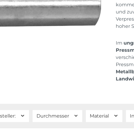
kommen 
und zuv
Verpres
hoher St
Im
ung
Pressmu
versch
Pressmu
Metallb
Landwi
steller:
Durchmesser
Material
I