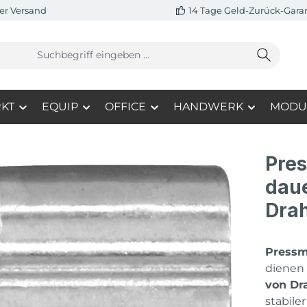
er Versand
14 Tage Geld-Zurück-Gara
KT
EQUIP
OFFICE
HANDWERK
MODU
Pres
dau
Drah
Pressm
dienen
von Dr
stabile