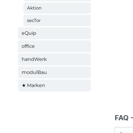
Aktion
secTor
eQuip
offIce
handWerk
modulBau
★ Marken
FAQ -