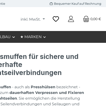
ntie
Bequemer Kauf auf Rechnung
0,00 €
inkl. MwSt.
LBAU
★ MARKEN
smuffen für sichere und
erhafte
tseilverbindungen
uffen
- auch als
Presshülsen
bezeichnet -
 zum
dauerhaften Verpressen und Fixieren
ahtseilen
. Sie ermöglichen die Herstellung
r Seilendverbindungen und Seilaugen und