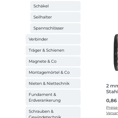
Schäkel
Seilhalter
Spannschlösser
Verbinder
Träger & Schienen
Magnete & Co
Montagemörtel & Co
Nieten & Niettechnik
2 mm
Stahl
Fundament &
Regul
Erdverankerung
0,86
Preise
Schrauben &
Versa
Gewindetechnik