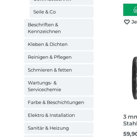
Seile & Co
J
Beschriften &
Kennzeichnen
Kleben & Dichten
Reinigen & Pflegen
Schmieren & fetten
Wartungs- &
Servicechemie
Farbe & Beschichtungen
Elektro & Installation
3 mm
Stahl
Sanitär & Heizung
Regul
59,9