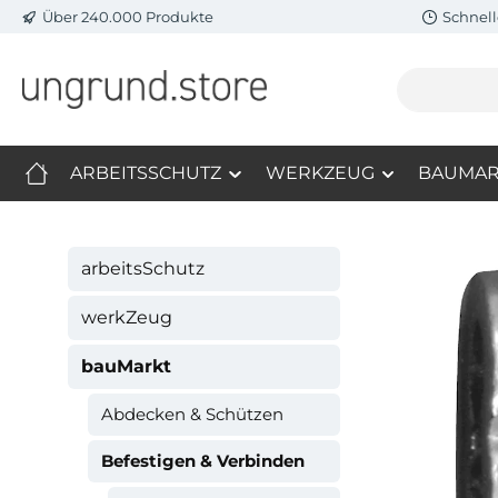
Über 240.000 Produkte
Schnell
m Hauptinhalt springen
Zur Suche springen
Zur Hauptnavigation springen
ARBEITSSCHUTZ
WERKZEUG
BAUMAR
arbeitsSchutz
werkZeug
bauMarkt
Abdecken & Schützen
Befestigen & Verbinden