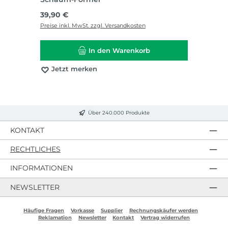
Regulärer Preis:
39,90 €
Preise inkl. MwSt. zzgl. Versandkosten
In den Warenkorb
Jetzt merken
Über 240.000 Produkte
KONTAKT
RECHTLICHES
INFORMATIONEN
NEWSLETTER
Häufige Fragen
Vorkasse
Supplier
Rechnungskäufer werden
Reklamation
Newsletter
Kontakt
Vertrag widerrufen