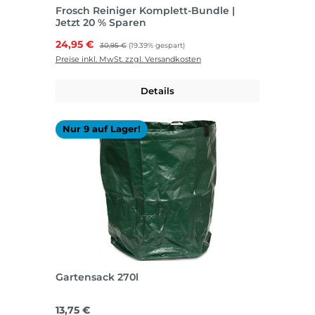
Frosch Reiniger Komplett-Bundle |
Jetzt 20 % Sparen
Verkaufspreis:
24,95 €
Regulärer Preis:
30,95 €
(19.39% gespart)
Preise inkl. MwSt. zzgl. Versandkosten
Details
Nur 9 auf Lager!
Gartensack 270l
Regulärer Preis:
13,75 €