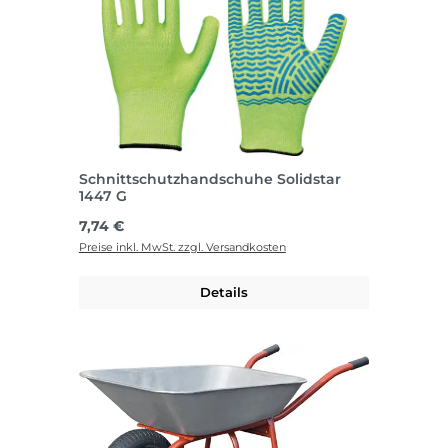
Schnittschutzhandschuhe Solidstar
1447 G
Regulärer Preis:
7,74 €
Preise inkl. MwSt. zzgl. Versandkosten
Details