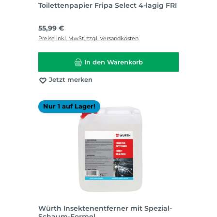
Toilettenpapier Fripa Select 4-lagig FRI
Regulärer Preis:
55,99 €
Preise inkl. MwSt. zzgl. Versandkosten
In den Warenkorb
Jetzt merken
Nur 1 auf Lager!
Würth Insektenentferner mit Spezial-
Schaum-Formel