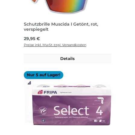
Schutzbrille Muscida I Getönt, rot,
verspiegelt
Regulärer Preis:
29,95 €
Preise inkl. MwSt. zzgl. Versandkosten
Details
Nur 5 auf Lager!