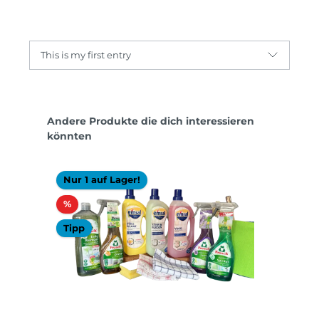
This is my first entry
Produktgalerie überspringen
Andere Produkte die dich interessieren
könnten
Nur 1 auf Lager!
Rabatt
%
Tipp