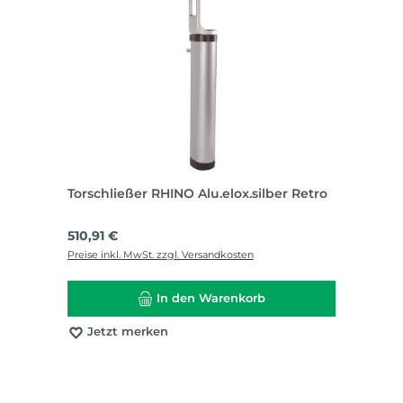
Torschließer RHINO Alu.elox.silber Retro
Regulärer Preis:
510,91 €
Preise inkl. MwSt. zzgl. Versandkosten
In den Warenkorb
Jetzt merken