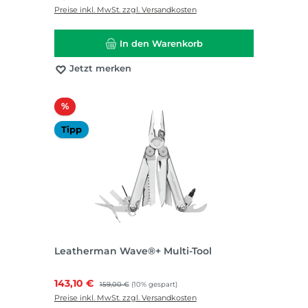
Preise inkl. MwSt. zzgl. Versandkosten
In den Warenkorb
Jetzt merken
Rabatt
%
Tipp
Leatherman Wave®+ Multi-Tool
Verkaufspreis:
143,10 €
Regulärer Preis:
159,00 €
(10% gespart)
Preise inkl. MwSt. zzgl. Versandkosten