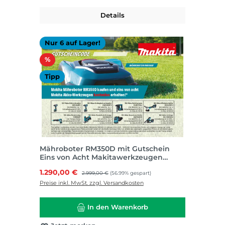
Details
Nur 6 auf Lager!
Rabatt
%
Tipp
Mähroboter RM350D mit Gutschein
Eins von Acht Makitawerkzeugen
kostenlos
Verkaufspreis:
1.290,00 €
Regulärer Preis:
2.999,00 €
(56.99% gespart)
Preise inkl. MwSt. zzgl. Versandkosten
In den Warenkorb