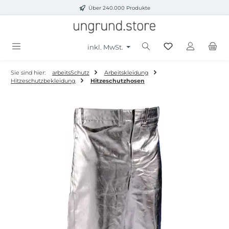
Über 240.000 Produkte
Zum Hauptinhalt springen
inkl. MwSt.
Sie sind hier:
arbeitsSchutz
Arbeitskleidung
Hitzeschutzbekleidung
Hitzeschutzhosen