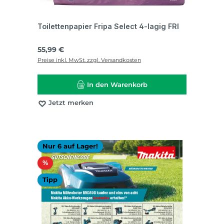
Toilettenpapier Fripa Select 4-lagig FRI
Regulärer Preis:
55,99 €
Preise inkl. MwSt. zzgl. Versandkosten
In den Warenkorb
Jetzt merken
Nur 6 auf Lager!
Rabatt
%
Tipp