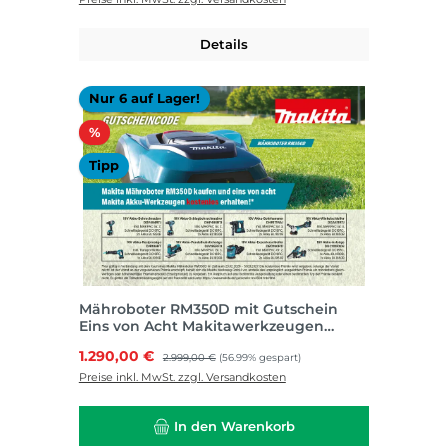
Details
Nur 6 auf Lager!
Rabatt
%
Tipp
Mähroboter RM350D mit Gutschein
Eins von Acht Makitawerkzeugen
kostenlos
Verkaufspreis:
1.290,00 €
Regulärer Preis:
2.999,00 €
(56.99% gespart)
Preise inkl. MwSt. zzgl. Versandkosten
In den Warenkorb