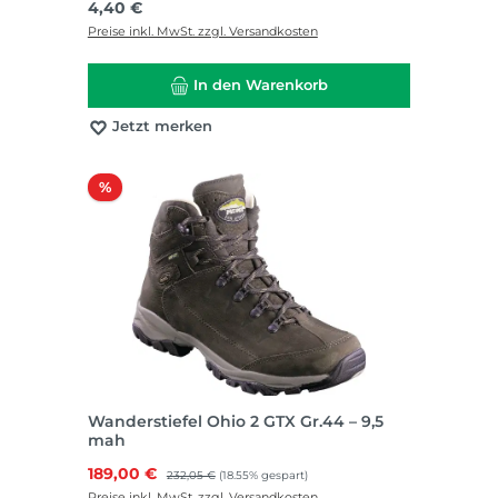
Regulärer Preis:
4,40 €
Preise inkl. MwSt. zzgl. Versandkosten
In den Warenkorb
Jetzt merken
Rabatt
%
Wanderstiefel Ohio 2 GTX Gr.44 – 9,5
mah
Verkaufspreis:
189,00 €
Regulärer Preis:
232,05 €
(18.55% gespart)
Preise inkl. MwSt. zzgl. Versandkosten