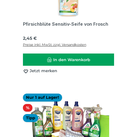
Pfirsichblüte Sensitiv-Seife von Frosch
Regulärer Preis:
2,45 €
Preise inkl. MwSt. zzgl. Versandkosten
In den Warenkorb
Jetzt merken
Nur 1 auf Lager!
Rabatt
%
Tipp