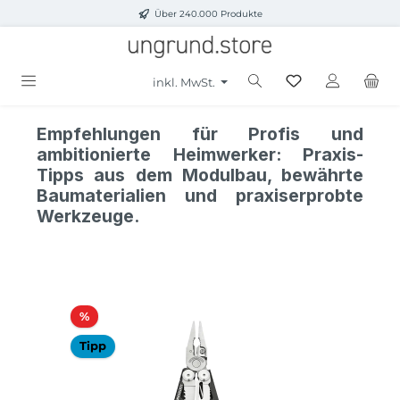
Über 240.000 Produkte
Zum Hauptinhalt springen
inkl. MwSt.
Empfehlungen für Profis und
ambitionierte Heimwerker: Praxis-
Tipps aus dem Modulbau, bewährte
Baumaterialien und praxiserprobte
Werkzeuge.
Produktgalerie überspringen
Rabatt
%
Tipp