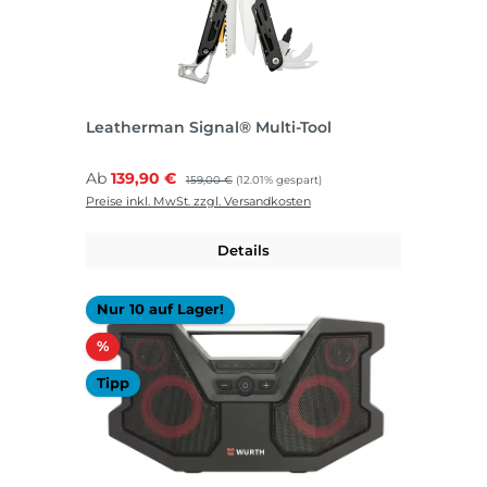
Leatherman Signal® Multi-Tool
Verkaufspreis:
Ab
139,90 €
Regulärer Preis:
159,00 €
(12.01% gespart)
Preise inkl. MwSt. zzgl. Versandkosten
Details
Nur 10 auf Lager!
Rabatt
%
Tipp