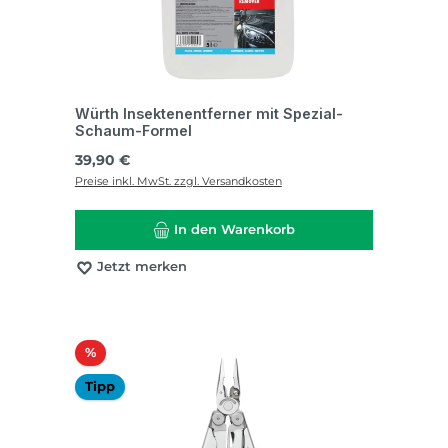
Würth Insektenentferner mit Spezial-
Schaum-Formel
Regulärer Preis:
39,90 €
Preise inkl. MwSt. zzgl. Versandkosten
In den Warenkorb
Jetzt merken
Rabatt
%
Tipp