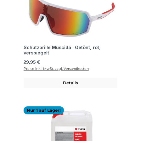
Schutzbrille Muscida I Getönt, rot,
verspiegelt
Regulärer Preis:
29,95 €
Preise inkl. MwSt. zzgl. Versandkosten
Details
Nur 1 auf Lager!