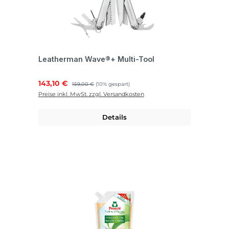
Leatherman Wave®+ Multi-Tool
Verkaufspreis:
143,10 €
Regulärer Preis:
159,00 €
(10% gespart)
Preise inkl. MwSt. zzgl. Versandkosten
Details