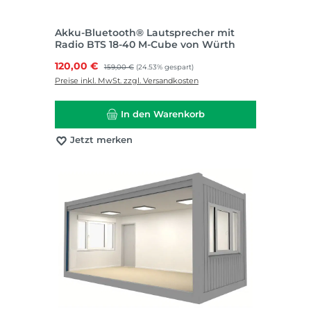
Akku-Bluetooth® Lautsprecher mit
Radio BTS 18-40 M-Cube von Würth
Verkaufspreis:
120,00 €
Regulärer Preis:
159,00 €
(24.53% gespart)
Preise inkl. MwSt. zzgl. Versandkosten
In den Warenkorb
Jetzt merken