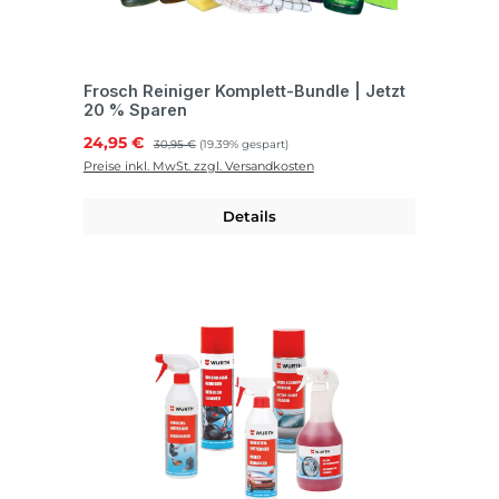
Frosch Reiniger Komplett-Bundle | Jetzt
20 % Sparen
Verkaufspreis:
24,95 €
Regulärer Preis:
30,95 €
(19.39% gespart)
Preise inkl. MwSt. zzgl. Versandkosten
Details