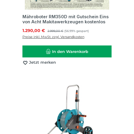
Mähroboter RM350D mit Gutschein Eins
von Acht Makitawerkzeugen kostenlos
Verkaufspreis:
1.290,00 €
Regulärer Preis:
2.999,00 €
(56.99% gespart)
Preise inkl. MwSt. zzgl. Versandkosten
In den Warenkorb
Jetzt merken