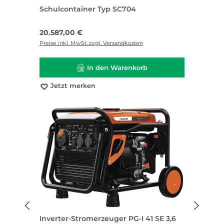
Schulcontainer Typ SC704
Regulärer Preis:
20.587,00 €
Preise inkl. MwSt. zzgl. Versandkosten
In den Warenkorb
Jetzt merken
Inverter-Stromerzeuger PG-I 41 SE 3,6