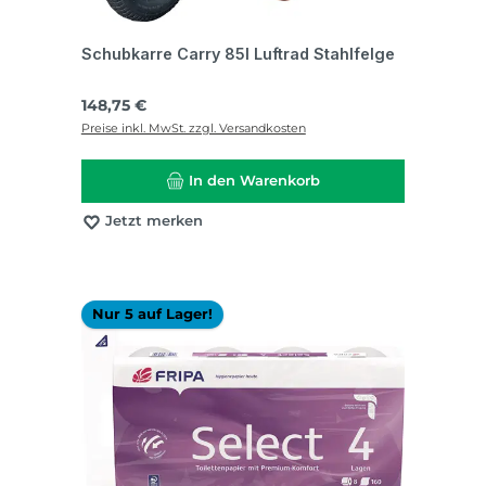
Schubkarre Carry 85l Luftrad Stahlfelge
Regulärer Preis:
148,75 €
Preise inkl. MwSt. zzgl. Versandkosten
In den Warenkorb
Jetzt merken
Nur 5 auf Lager!