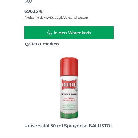
kW
Regulärer Preis:
696,15 €
Preise inkl. MwSt. zzgl. Versandkosten
In den Warenkorb
Jetzt merken
Universalöl 50 ml Spraydose BALLISTOL