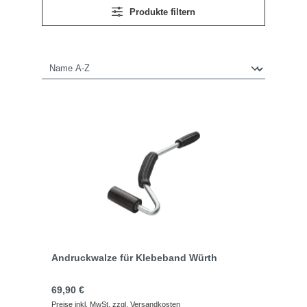
Produkte filtern
Andruckwalze für Klebeband Würth
Regulärer Preis:
69,90 €
Preise inkl. MwSt. zzgl. Versandkosten