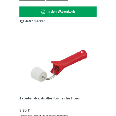
In den Warenkorb
Jetzt merken
Tapeten-Nahtroller Konische Form
Regulärer Preis:
3,95 €
Preise inkl. MwSt. zzgl. Versandkosten