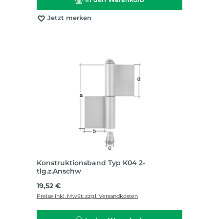
Jetzt merken
Konstruktionsband Typ K04 2-
tlg.z.Anschw
Regulärer Preis:
19,52 €
Preise inkl. MwSt. zzgl. Versandkosten