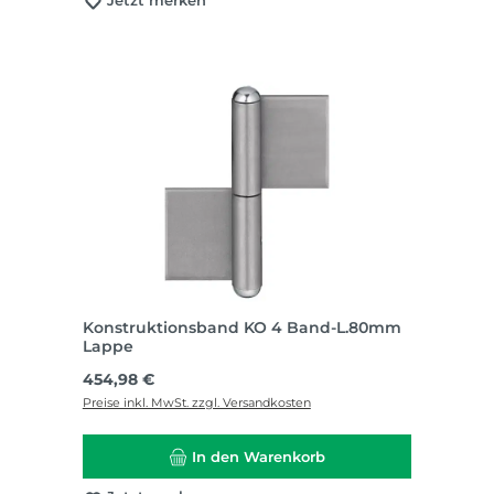
Jetzt merken
Konstruktionsband KO 4 Band-L.80mm
Lappe
Regulärer Preis:
454,98 €
Preise inkl. MwSt. zzgl. Versandkosten
In den Warenkorb