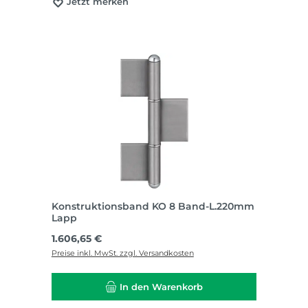
Jetzt merken
Konstruktionsband KO 8 Band-L.220mm
Lapp
Regulärer Preis:
1.606,65 €
Preise inkl. MwSt. zzgl. Versandkosten
In den Warenkorb