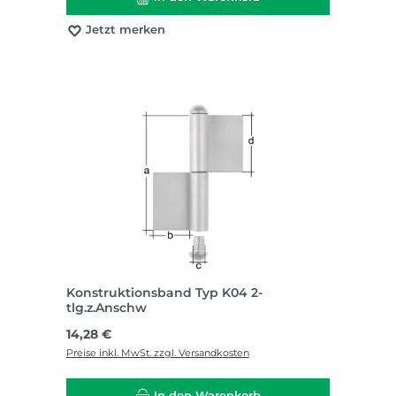
Jetzt merken
Konstruktionsband Typ K04 2-
tlg.z.Anschw
Regulärer Preis:
14,28 €
Preise inkl. MwSt. zzgl. Versandkosten
In den Warenkorb