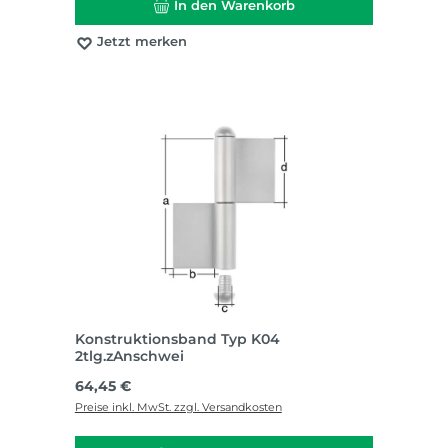
In den Warenkorb
Jetzt merken
Konstruktionsband Typ K04
2tlg.zAnschwei
Regulärer Preis:
64,45 €
Preise inkl. MwSt. zzgl. Versandkosten