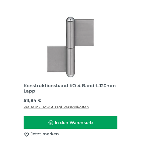
Konstruktionsband KO 4 Band-L.120mm
Lapp
Regulärer Preis:
511,84 €
Preise inkl. MwSt. zzgl. Versandkosten
In den Warenkorb
Jetzt merken