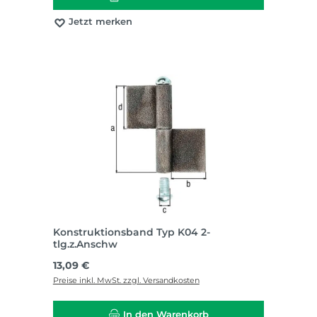
Jetzt merken
Konstruktionsband Typ K04 2-
tlg.z.Anschw
Regulärer Preis:
13,09 €
Preise inkl. MwSt. zzgl. Versandkosten
In den Warenkorb