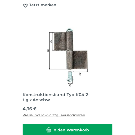
Jetzt merken
Konstruktionsband Typ K04 2-
tlg.z.Anschw
Regulärer Preis:
4,36 €
Preise inkl. MwSt. zzgl. Versandkosten
In den Warenkorb