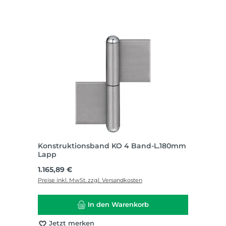
Konstruktionsband KO 4 Band-L.180mm
Lapp
Regulärer Preis:
1.165,89 €
Preise inkl. MwSt. zzgl. Versandkosten
In den Warenkorb
Jetzt merken