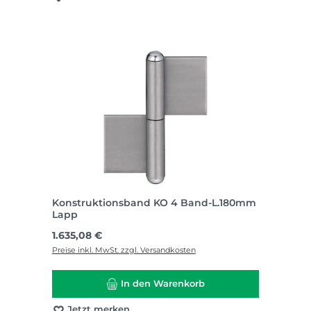
Konstruktionsband KO 4 Band-L.180mm
Lapp
Regulärer Preis:
1.635,08 €
Preise inkl. MwSt. zzgl. Versandkosten
In den Warenkorb
Jetzt merken