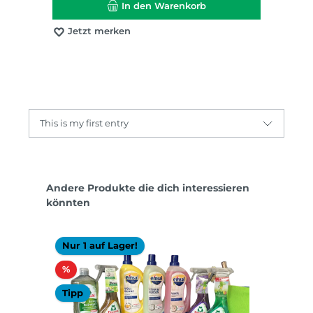
In den Warenkorb
Jetzt merken
This is my first entry
Produktgalerie überspringen
Andere Produkte die dich interessieren
könnten
Nur 1 auf Lager!
Rabatt
%
Tipp