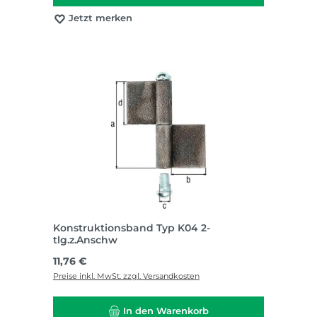
Jetzt merken
Konstruktionsband Typ K04 2-
tlg.z.Anschw
Regulärer Preis:
11,76 €
Preise inkl. MwSt. zzgl. Versandkosten
In den Warenkorb