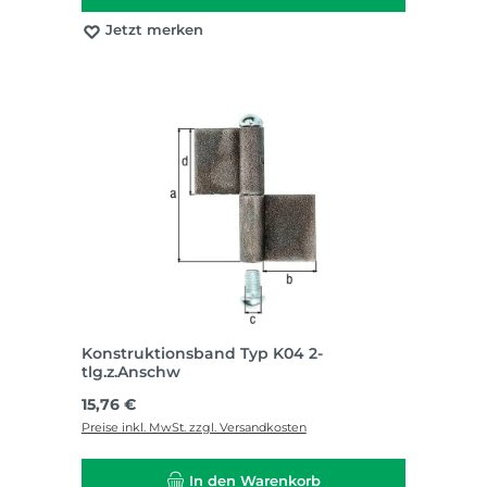
Jetzt merken
Konstruktionsband Typ K04 2-
tlg.z.Anschw
Regulärer Preis:
15,76 €
Preise inkl. MwSt. zzgl. Versandkosten
In den Warenkorb