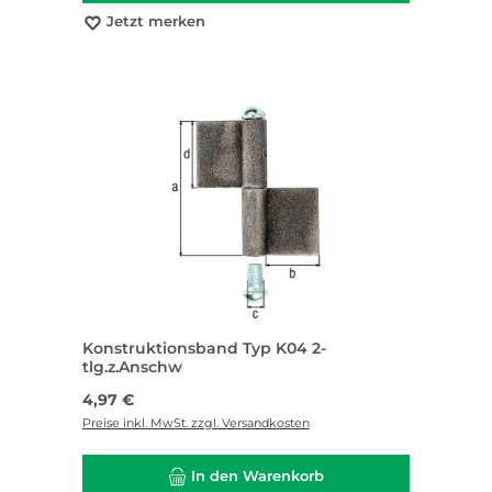
Jetzt merken
Konstruktionsband Typ K04 2-
tlg.z.Anschw
Regulärer Preis:
4,97 €
Preise inkl. MwSt. zzgl. Versandkosten
In den Warenkorb