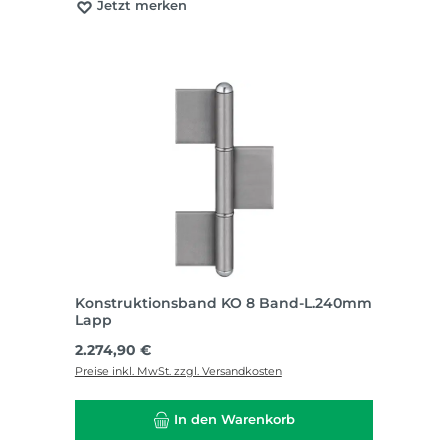
Jetzt merken
Konstruktionsband KO 8 Band-L.240mm
Lapp
Regulärer Preis:
2.274,90 €
Preise inkl. MwSt. zzgl. Versandkosten
In den Warenkorb