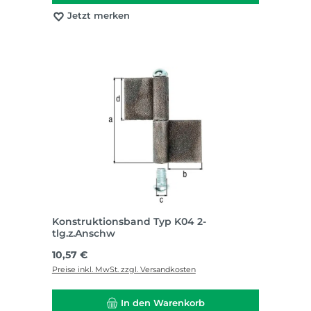
Jetzt merken
Konstruktionsband Typ K04 2-
tlg.z.Anschw
Regulärer Preis:
10,57 €
Preise inkl. MwSt. zzgl. Versandkosten
In den Warenkorb