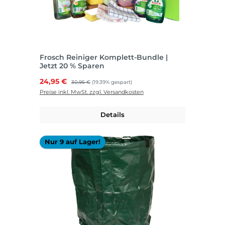
Frosch Reiniger Komplett-Bundle |
Jetzt 20 % Sparen
Verkaufspreis:
24,95 €
Regulärer Preis:
30,95 €
(19.39% gespart)
Preise inkl. MwSt. zzgl. Versandkosten
Details
Nur 9 auf Lager!