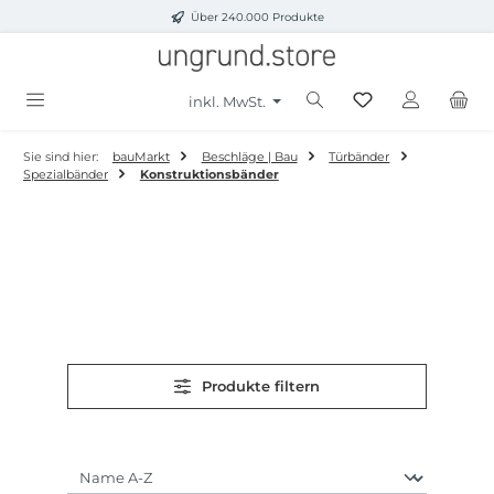
Über 240.000 Produkte
Zum Hauptinhalt springen
inkl. MwSt.
Sie sind hier:
bauMarkt
Beschläge | Bau
Türbänder
Spezialbänder
Konstruktionsbänder
Produkte filtern