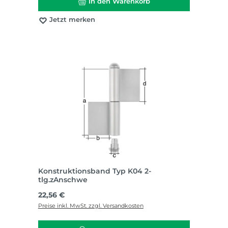
In den Warenkorb
Jetzt merken
Konstruktionsband Typ K04 2-
tlg.zAnschwe
Regulärer Preis:
22,56 €
Preise inkl. MwSt. zzgl. Versandkosten