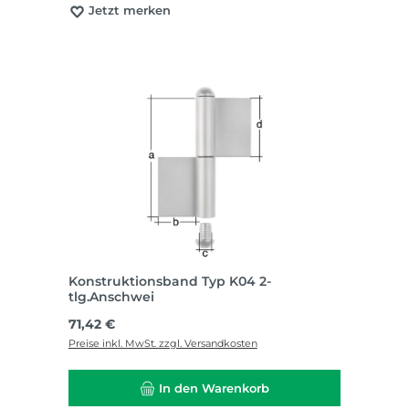
Jetzt merken
Konstruktionsband Typ K04 2-
tlg.Anschwei
Regulärer Preis:
71,42 €
Preise inkl. MwSt. zzgl. Versandkosten
In den Warenkorb