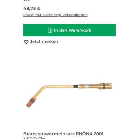
Regulärer Preis:
48,73 €
Preise inkl. MwSt. zzgl. Versandkosten
In den Warenkorb
Jetzt merken
Brauseanwärmeinsatz RHÖNA 2001
NEF/B Ein