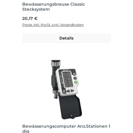
Bewässerungsbrause Classic
Stecksystem
Regulärer Preis:
20,17 €
Preise inkl. MwSt. zzgl. Versandkosten
Details
Bewässerungscomputer Anz.Stationen 1
dig