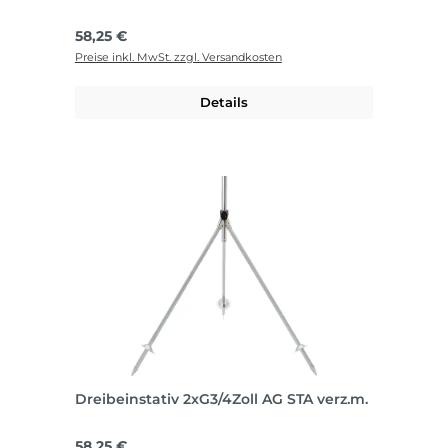
Regulärer Preis:
58,25 €
Preise inkl. MwSt. zzgl. Versandkosten
Details
Dreibeinstativ 2xG3/4Zoll AG STA verz.m.
Regulärer Preis:
58,25 €