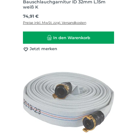
Bauschlauchgarnitur ID 32mm L.15m
weiß K
Regulärer Preis:
74,91 €
Preise inkl. MwSt. zzgl. Versandkosten
In den Warenkorb
Jetzt merken