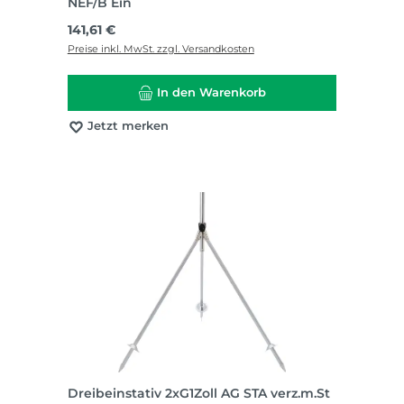
NEF/B Ein
Regulärer Preis:
141,61 €
Preise inkl. MwSt. zzgl. Versandkosten
In den Warenkorb
Jetzt merken
Dreibeinstativ 2xG1Zoll AG STA verz.m.St