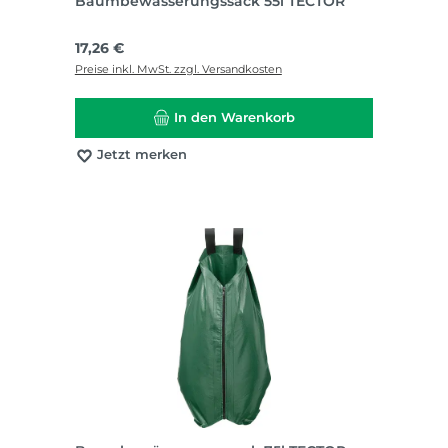
Baumbewässerungssack 55l TECTOR
Regulärer Preis:
17,26 €
Preise inkl. MwSt. zzgl. Versandkosten
In den Warenkorb
Jetzt merken