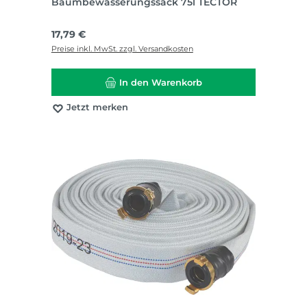
Baumbewässerungssack 75l TECTOR
Regulärer Preis:
17,79 €
Preise inkl. MwSt. zzgl. Versandkosten
In den Warenkorb
Jetzt merken