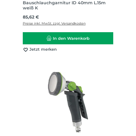
Bauschlauchgarnitur ID 40mm L.15m
weiß K
Regulärer Preis:
85,62 €
Preise inkl. MwSt. zzgl. Versandkosten
In den Warenkorb
Jetzt merken