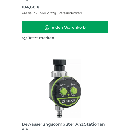
Regulärer Preis:
104,66 €
Preise inkl. MwSt. zzgl. Versandkosten
In den Warenkorb
Jetzt merken
Bewässerungscomputer Anz.Stationen 1
ele