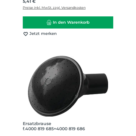
Regulärer Preis:
5,41 €
Preise inkl. MwSt. zzgl. Versandkosten
In den Warenkorb
Jetzt merken
Ersatzbrause
f.4000 819 685+4000 819 686