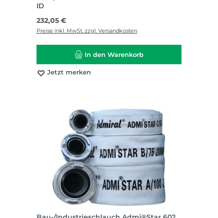
ID
Regulärer Preis:
232,05 €
Preise inkl. MwSt. zzgl. Versandkosten
In den Warenkorb
Jetzt merken
Bau-/Industrieschlauch Admi®Star 602