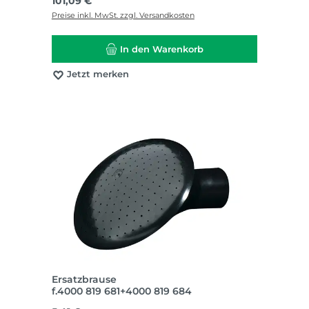
Regulärer Preis:
101,09 €
Preise inkl. MwSt. zzgl. Versandkosten
In den Warenkorb
Jetzt merken
Ersatzbrause
f.4000 819 681+4000 819 684