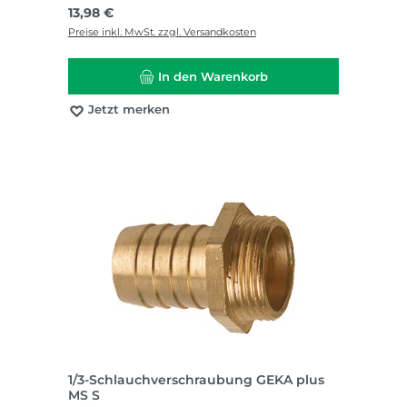
Regulärer Preis:
13,98 €
Preise inkl. MwSt. zzgl. Versandkosten
In den Warenkorb
Jetzt merken
1/3-Schlauchverschraubung GEKA plus
MS S