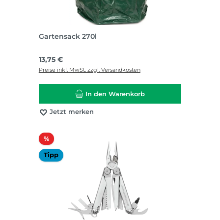
Gartensack 270l
Regulärer Preis:
13,75 €
Preise inkl. MwSt. zzgl. Versandkosten
In den Warenkorb
Jetzt merken
Rabatt
%
Tipp