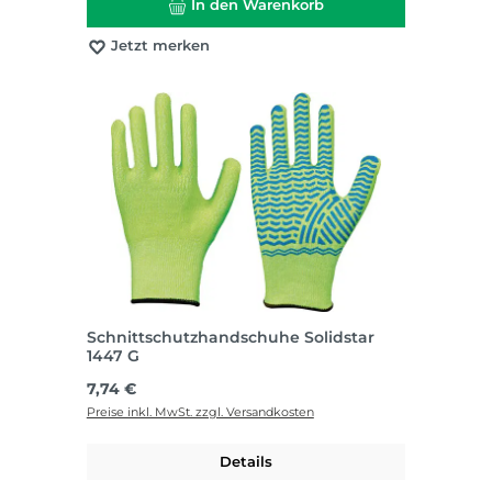
In den Warenkorb
Jetzt merken
Schnittschutzhandschuhe Solidstar
1447 G
Regulärer Preis:
7,74 €
Preise inkl. MwSt. zzgl. Versandkosten
Details