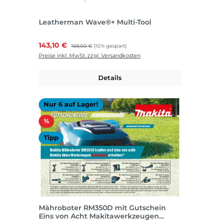
Leatherman Wave®+ Multi-Tool
Verkaufspreis:
143,10 €
Regulärer Preis:
159,00 €
(10% gespart)
Preise inkl. MwSt. zzgl. Versandkosten
Details
Nur 6 auf Lager!
Rabatt
%
Tipp
Mähroboter RM350D mit Gutschein
Eins von Acht Makitawerkzeugen