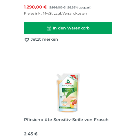
kostenlos
Verkaufspreis:
1.290,00 €
Regulärer Preis:
2.999,00 €
(56.99% gespart)
Preise inkl. MwSt. zzgl. Versandkosten
In den Warenkorb
Jetzt merken
Pfirsichblüte Sensitiv-Seife von Frosch
Regulärer Preis:
2,45 €