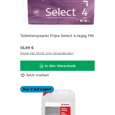
Toilettenpapier Fripa Select 4-lagig FRI
Regulärer Preis:
55,99 €
Preise inkl. MwSt. zzgl. Versandkosten
In den Warenkorb
Jetzt merken
Nur 2 auf Lager!