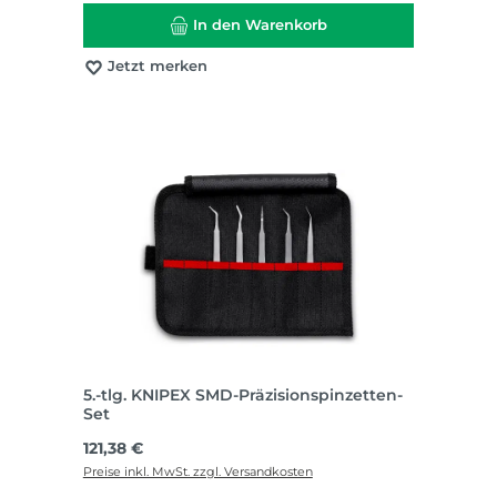
In den Warenkorb
Jetzt merken
5.-tlg. KNIPEX SMD-Präzisionspinzetten-
Set
Regulärer Preis:
121,38 €
Preise inkl. MwSt. zzgl. Versandkosten