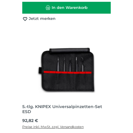
In den Warenkorb
Jetzt merken
5.-tlg. KNIPEX Universalpinzetten-Set
ESD
Regulärer Preis:
92,82 €
Preise inkl. MwSt. zzgl. Versandkosten