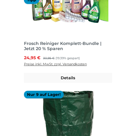
Frosch Reiniger Komplett-Bundle |
Jetzt 20 % Sparen
Verkaufspreis:
24,95 €
Regulärer Preis:
30,95 €
(19.39% gespart)
Preise inkl. MwSt. zzgl. Versandkosten
Details
Nur 9 auf Lager!