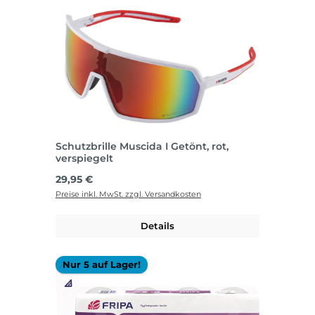
Schutzbrille Muscida I Getönt, rot,
verspiegelt
Regulärer Preis:
29,95 €
Preise inkl. MwSt. zzgl. Versandkosten
Details
Nur 5 auf Lager!