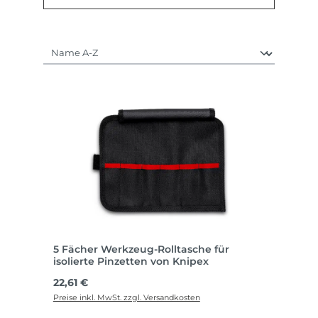
5 Fächer Werkzeug-Rolltasche für
isolierte Pinzetten von Knipex
Regulärer Preis:
22,61 €
Preise inkl. MwSt. zzgl. Versandkosten