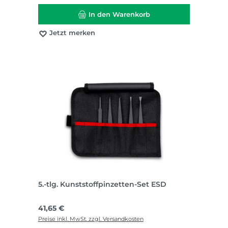
In den Warenkorb
Jetzt merken
5.-tlg. Kunststoffpinzetten-Set ESD
Regulärer Preis:
41,65 €
Preise inkl. MwSt. zzgl. Versandkosten