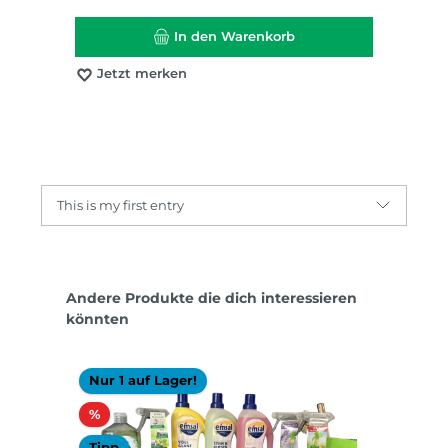
In den Warenkorb
Jetzt merken
This is my first entry
Produktgalerie überspringen
Andere Produkte die dich interessieren
könnten
Nur 1 auf Lager!
Rabatt
%
Tipp