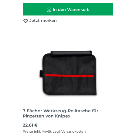
In den Warenkorb
Jetzt merken
7 Fächer Werkzeug-Rolltasche für
Pinzetten von Knipex
Regulärer Preis:
22,61 €
Preise inkl. MwSt. zzgl. Versandkosten