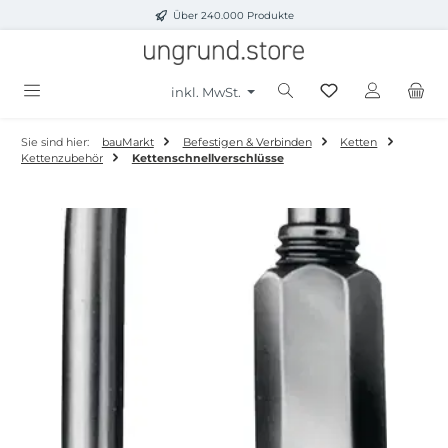
Über 240.000 Produkte
Zum Hauptinhalt springen
inkl. MwSt.
Sie sind hier:
bauMarkt
Befestigen & Verbinden
Ketten
Kettenzubehör
Kettenschnellverschlüsse