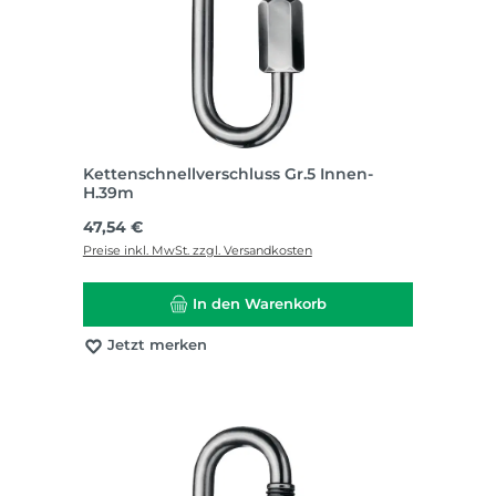
Kettenschnellverschluss Gr.5 Innen-
H.39m
Regulärer Preis:
47,54 €
Preise inkl. MwSt. zzgl. Versandkosten
In den Warenkorb
Jetzt merken