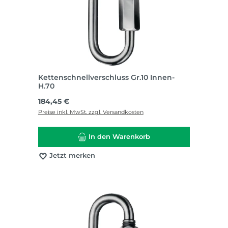
Kettenschnellverschluss Gr.10 Innen-
H.70
Regulärer Preis:
184,45 €
Preise inkl. MwSt. zzgl. Versandkosten
In den Warenkorb
Jetzt merken