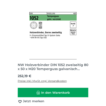
NW Holzverbinder DIN 1052 zweiseitig 80
x 50 x M20 Temperguss galvanisch
verzinkt
Regulärer Preis:
252,19 €
Preise inkl. MwSt. zzgl. Versandkosten
In den Warenkorb
Jetzt merken