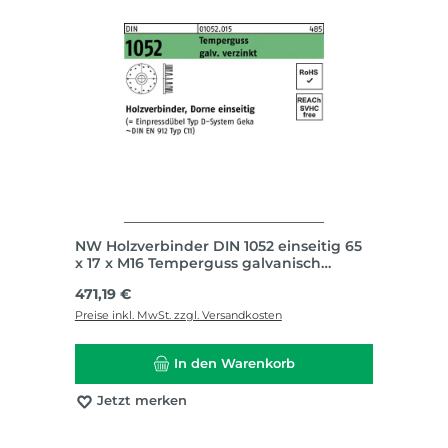
NW Holzverbinder DIN 1052 einseitig 65
x 17 x M16 Temperguss galvanisch
verzinkt
Regulärer Preis:
471,19 €
Preise inkl. MwSt. zzgl. Versandkosten
In den Warenkorb
Jetzt merken