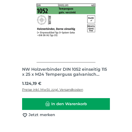
NW Holzverbinder DIN 1052 einseitig 115
x 25 x M24 Temperguss galvanisch
verzinkt
Regulärer Preis:
1.124,19 €
Preise inkl. MwSt. zzgl. Versandkosten
In den Warenkorb
Jetzt merken