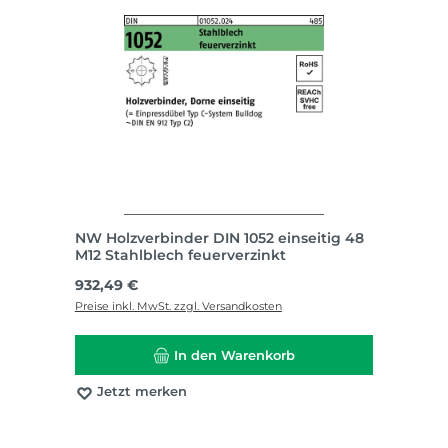
NW Holzverbinder DIN 1052 einseitig 48
M12 Stahlblech feuerverzinkt
Regulärer Preis:
932,49 €
Preise inkl. MwSt. zzgl. Versandkosten
In den Warenkorb
Jetzt merken