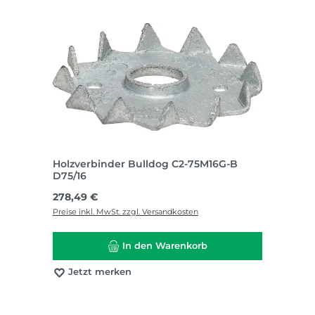
Holzverbinder Bulldog C2-75M16G-B
D75/16
Regulärer Preis:
278,49 €
Preise inkl. MwSt. zzgl. Versandkosten
In den Warenkorb
Jetzt merken