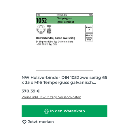
NW Holzverbinder DIN 1052 zweiseitig 65
x 35 x M16 Temperguss galvanisch
verzinkt
Regulärer Preis:
370,39 €
Preise inkl. MwSt. zzgl. Versandkosten
In den Warenkorb
Jetzt merken