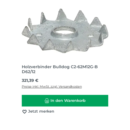
Holzverbinder Bulldog C2-62M12G-B
D62/12
Regulärer Preis:
321,39 €
Preise inkl. MwSt. zzgl. Versandkosten
In den Warenkorb
Jetzt merken