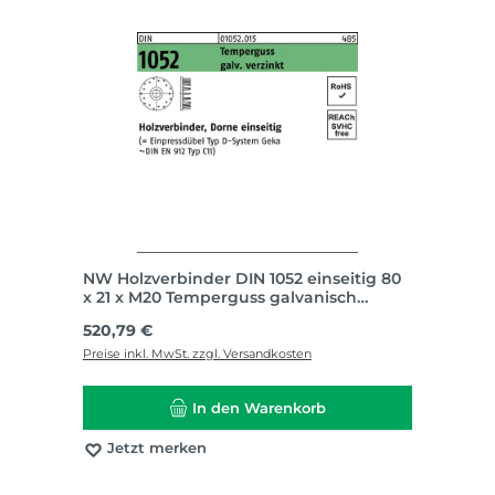
NW Holzverbinder DIN 1052 einseitig 80
x 21 x M20 Temperguss galvanisch
verzinkt
Regulärer Preis:
520,79 €
Preise inkl. MwSt. zzgl. Versandkosten
In den Warenkorb
Jetzt merken