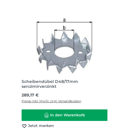
Scheibendübel D48/17mm
senzimirverzinkt
Regulärer Preis:
289,17 €
Preise inkl. MwSt. zzgl. Versandkosten
In den Warenkorb
Jetzt merken