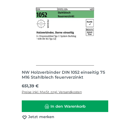
NW Holzverbinder DIN 1052 einseitig 75
M16 Stahlblech feuerverzinkt
Regulärer Preis:
651,39 €
Preise inkl. MwSt. zzgl. Versandkosten
In den Warenkorb
Jetzt merken