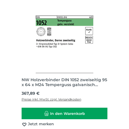
NW Holzverbinder DIN 1052 zweiseitig 95
x 64 x M24 Temperguss galvanisch
verzinkt
Regulärer Preis:
367,89 €
Preise inkl. MwSt. zzgl. Versandkosten
In den Warenkorb
Jetzt merken