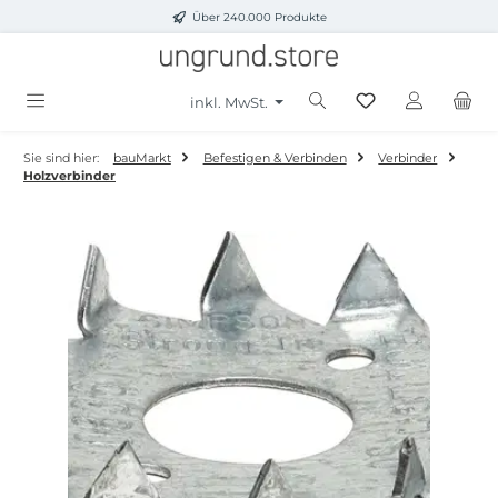
Über 240.000 Produkte
Zum Hauptinhalt springen
inkl. MwSt.
Sie sind hier:
bauMarkt
Befestigen & Verbinden
Verbinder
Holzverbinder