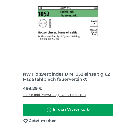
NW Holzverbinder DIN 1052 einseitig 62
M12 Stahlblech feuerverzinkt
Regulärer Preis:
499,29 €
Preise inkl. MwSt. zzgl. Versandkosten
In den Warenkorb
Jetzt merken