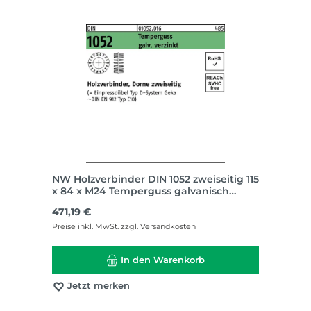
NW Holzverbinder DIN 1052 zweiseitig 115
x 84 x M24 Temperguss galvanisch
verzinkt
Regulärer Preis:
471,19 €
Preise inkl. MwSt. zzgl. Versandkosten
In den Warenkorb
Jetzt merken