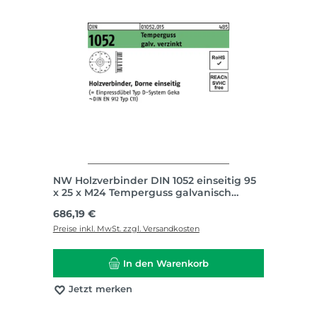
NW Holzverbinder DIN 1052 einseitig 95
x 25 x M24 Temperguss galvanisch
verzinkt
Regulärer Preis:
686,19 €
Preise inkl. MwSt. zzgl. Versandkosten
In den Warenkorb
Jetzt merken