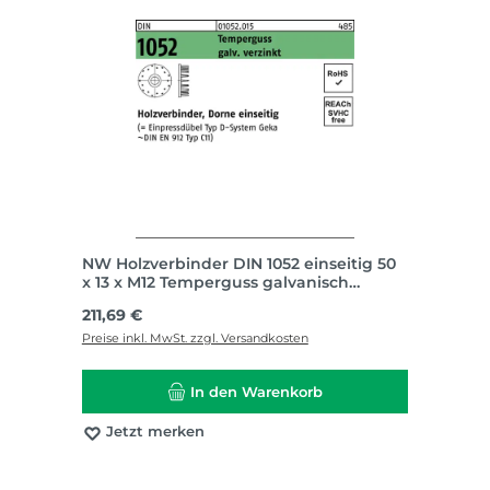
NW Holzverbinder DIN 1052 einseitig 50
x 13 x M12 Temperguss galvanisch
verzinkt
Regulärer Preis:
211,69 €
Preise inkl. MwSt. zzgl. Versandkosten
In den Warenkorb
Jetzt merken