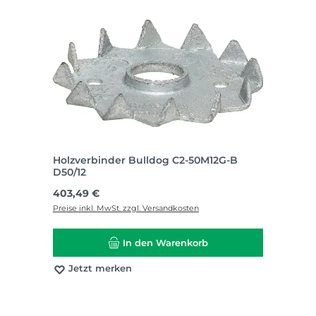
Holzverbinder Bulldog C2-50M12G-B
D50/12
Regulärer Preis:
403,49 €
Preise inkl. MwSt. zzgl. Versandkosten
In den Warenkorb
Jetzt merken