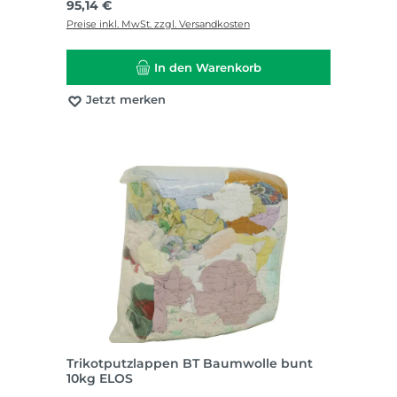
Regulärer Preis:
95,14 €
Preise inkl. MwSt. zzgl. Versandkosten
In den Warenkorb
Jetzt merken
Trikotputzlappen BT Baumwolle bunt
10kg ELOS