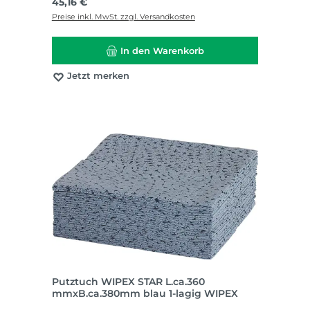
Regulärer Preis:
45,16 €
Preise inkl. MwSt. zzgl. Versandkosten
In den Warenkorb
Jetzt merken
Putztuch WIPEX STAR L.ca.360
mmxB.ca.380mm blau 1-lagig WIPEX