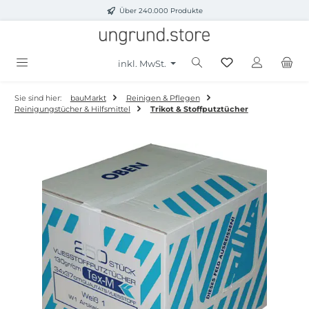
Über 240.000 Produkte
Zum Hauptinhalt springen
inkl. MwSt.
Sie sind hier:
bauMarkt
Reinigen & Pflegen
Reinigungstücher & Hilfsmittel
Trikot & Stoffputztücher