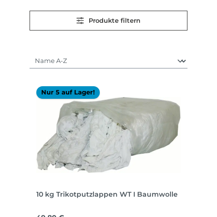
Produkte filtern
Nur 5 auf Lager!
10 kg Trikotputzlappen WT I Baumwolle
Regulärer Preis: