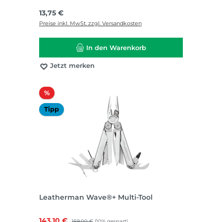
Regulärer Preis:
13,75 €
Preise inkl. MwSt. zzgl. Versandkosten
In den Warenkorb
Jetzt merken
Rabatt
%
Tipp
Leatherman Wave®+ Multi-Tool
Verkaufspreis:
143,10 €
Regulärer Preis:
159,00 €
(10% gespart)