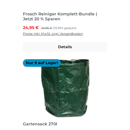
Frosch Reiniger Komplett-Bundle |
Jetzt 20 % Sparen
Verkaufspreis:
24,95 €
Regulärer Preis:
30,95 €
(19.39% gespart)
Preise inkl. MwSt. zzgl. Versandkosten
Details
Nur 9 auf Lager!
Gartensack 270l