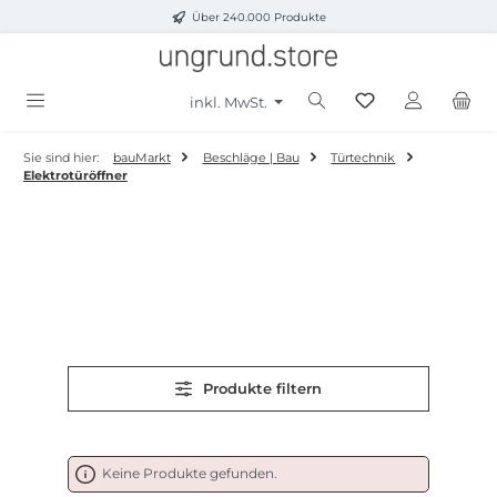
Über 240.000 Produkte
Zum Hauptinhalt springen
inkl. MwSt.
Sie sind hier:
bauMarkt
Beschläge | Bau
Türtechnik
Elektrotüröffner
Produkte filtern
Keine Produkte gefunden.