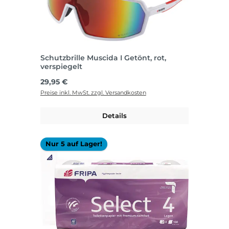
Schutzbrille Muscida I Getönt, rot,
verspiegelt
Regulärer Preis:
29,95 €
Preise inkl. MwSt. zzgl. Versandkosten
Details
Nur 5 auf Lager!