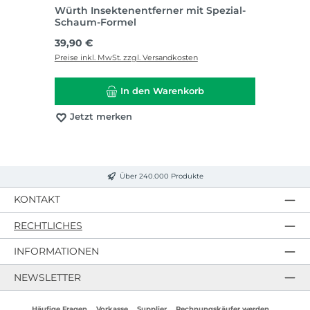
Würth Insektenentferner mit Spezial-
Schaum-Formel
Regulärer Preis:
39,90 €
Preise inkl. MwSt. zzgl. Versandkosten
In den Warenkorb
Jetzt merken
Über 240.000 Produkte
KONTAKT
RECHTLICHES
INFORMATIONEN
NEWSLETTER
Häufige Fragen
Vorkasse
Supplier
Rechnungskäufer werden