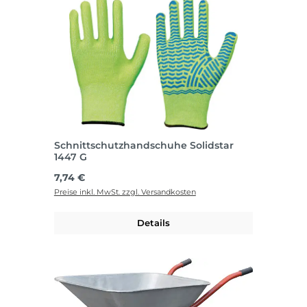
Schnittschutzhandschuhe Solidstar
1447 G
Regulärer Preis:
7,74 €
Preise inkl. MwSt. zzgl. Versandkosten
Details