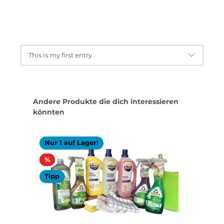
This is my first entry
Produktgalerie überspringen
Andere Produkte die dich interessieren
könnten
Nur 1 auf Lager!
Rabatt
%
Tipp