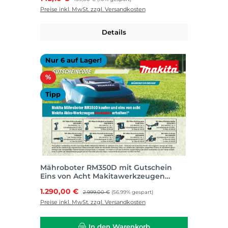
Preise inkl. MwSt. zzgl. Versandkosten
Details
Nur 6 auf Lager!
Rabatt
%
Tipp
Mähroboter RM350D mit Gutschein
Eins von Acht Makitawerkzeugen
kostenlos
Verkaufspreis:
1.290,00 €
Regulärer Preis:
2.999,00 €
(56.99% gespart)
Preise inkl. MwSt. zzgl. Versandkosten
In den Warenkorb