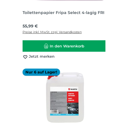
Toilettenpapier Fripa Select 4-lagig FRI
Regulärer Preis:
55,99 €
Preise inkl. MwSt. zzgl. Versandkosten
In den Warenkorb
Jetzt merken
Nur 6 auf Lager!