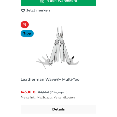
In den Warenkorb
Jetzt merken
Rabatt
%
Tipp
Leatherman Wave®+ Multi-Tool
Verkaufspreis:
143,10 €
Regulärer Preis:
159,00 €
(10% gespart)
Preise inkl. MwSt. zzgl. Versandkosten
Details