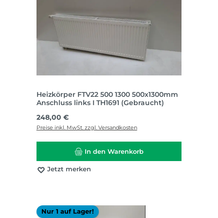
Heizkörper FTV22 500 1300 500x1300mm
Anschluss links I TH1691 (Gebraucht)
Regulärer Preis:
248,00 €
Preise inkl. MwSt. zzgl. Versandkosten
In den Warenkorb
Jetzt merken
Nur 1 auf Lager!