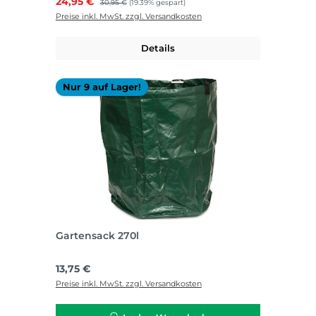
Verkaufspreis:
24,95 €
30,95 €
(19.39% gespart)
Preise inkl. MwSt. zzgl. Versandkosten
Details
Nur 9 auf Lager!
Gartensack 270l
Regulärer Preis:
13,75 €
Preise inkl. MwSt. zzgl. Versandkosten