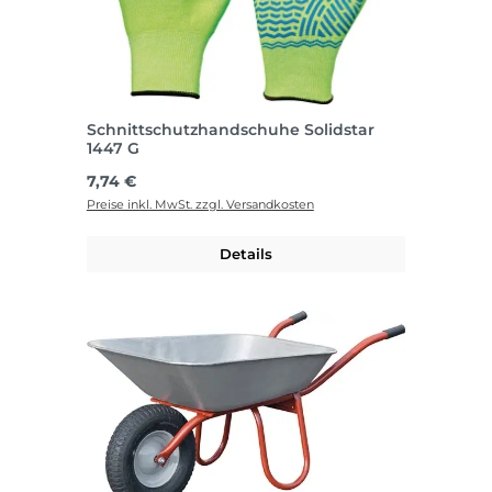
Schnittschutzhandschuhe Solidstar
1447 G
Regulärer Preis:
7,74 €
Preise inkl. MwSt. zzgl. Versandkosten
Details