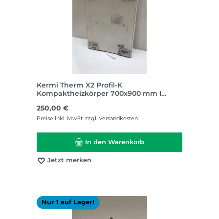
Kermi Therm X2 Profil-K
Kompaktheizkörper 700x900 mm I
TH1630
Regulärer Preis:
250,00 €
Preise inkl. MwSt. zzgl. Versandkosten
In den Warenkorb
Jetzt merken
Nur 1 auf Lager!