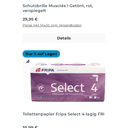
Schutzbrille Muscida I Getönt, rot,
verspiegelt
Regulärer Preis:
29,95 €
Preise inkl. MwSt. zzgl. Versandkosten
Details
Nur 5 auf Lager!
Toilettenpapier Fripa Select 4-lagig FRI
Regulärer Preis:
55,99 €