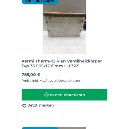
Nur 1 auf Lager!
Kermi Therm-x2 Plan Ventilheizkörper
Typ 33 905x1205mm I LL3221
Regulärer Preis:
785,00 €
Preise inkl. MwSt. zzgl. Versandkosten
In den Warenkorb
Jetzt merken