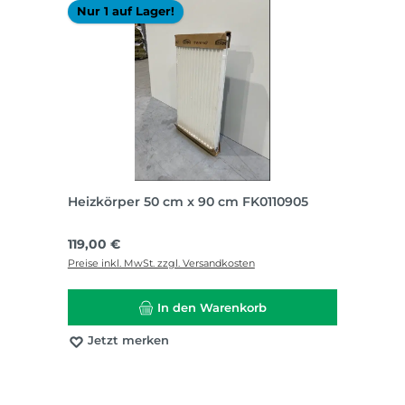
Nur 1 auf Lager!
Heizkörper 50 cm x 90 cm FK0110905
Regulärer Preis:
119,00 €
Preise inkl. MwSt. zzgl. Versandkosten
In den Warenkorb
Jetzt merken