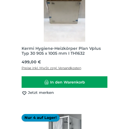
Kermi Hygiene-Heizkörper Plan Vplus
Typ 30 905 x 1005 mm I TH1632
Regulärer Preis:
499,00 €
Preise inkl. MwSt. zzgl. Versandkosten
In den Warenkorb
Jetzt merken
Nur 4 auf Lager!