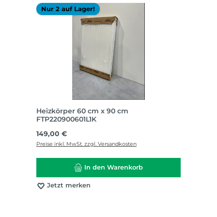
Nur 2 auf Lager!
Heizkörper 60 cm x 90 cm
FTP220900601L1K
Regulärer Preis:
149,00 €
Preise inkl. MwSt. zzgl. Versandkosten
In den Warenkorb
Jetzt merken