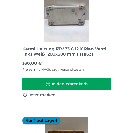
Kermi Heizung PTV 33 6 12 X Plan Ventil
links Weiß 1200x600 mm I TH1631
Regulärer Preis:
330,00 €
Preise inkl. MwSt. zzgl. Versandkosten
In den Warenkorb
Jetzt merken
Nur 1 auf Lager!