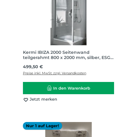
Kermi IBIZA 2000 Seitenwand
teilgerahmt 800 x 2000 mm, silber, ESG
Glas klar I TH1698
Regulärer Preis:
499,50 €
Preise inkl. MwSt. zzgl. Versandkosten
In den Warenkorb
Jetzt merken
Nur 1 auf Lager!