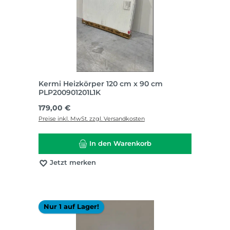
Kermi Heizkörper 120 cm x 90 cm
PLP200901201L1K
Regulärer Preis:
179,00 €
Preise inkl. MwSt. zzgl. Versandkosten
In den Warenkorb
Jetzt merken
Nur 1 auf Lager!