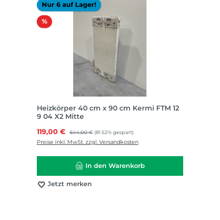
Nur 6 auf Lager!
Rabatt
%
Heizkörper 40 cm x 90 cm Kermi FTM 12
9 04 X2 Mitte
Verkaufspreis:
119,00 €
Regulärer Preis:
644,00 €
(81.52% gespart)
Preise inkl. MwSt. zzgl. Versandkosten
In den Warenkorb
Jetzt merken