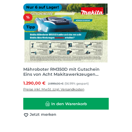
Nur 6 auf Lager!
Rabatt
%
Tipp
Mähroboter RM350D mit Gutschein
Eins von Acht Makitawerkzeugen
kostenlos
Verkaufspreis:
1.290,00 €
Regulärer Preis:
2.999,00 €
(56.99% gespart)
Preise inkl. MwSt. zzgl. Versandkosten
In den Warenkorb
Jetzt merken