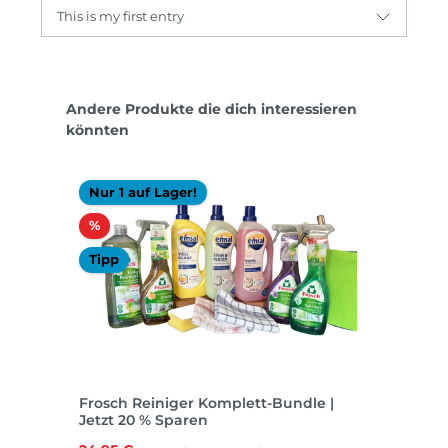
This is my first entry
Produktgalerie überspringen
Andere Produkte die dich interessieren
könnten
Nur 1 auf Lager!
Rabatt
%
Tipp
Frosch Reiniger Komplett-Bundle |
Jetzt 20 % Sparen
Regulärer Preis: