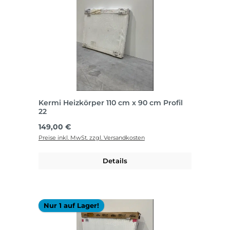
Kermi Heizkörper 110 cm x 90 cm Profil
22
Regulärer Preis:
149,00 €
Preise inkl. MwSt. zzgl. Versandkosten
Details
Nur 1 auf Lager!