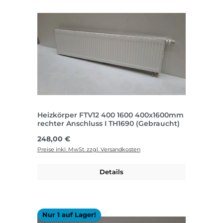
Heizkörper FTV12 400 1600 400x1600mm
rechter Anschluss I TH1690 (Gebraucht)
Regulärer Preis:
248,00 €
Preise inkl. MwSt. zzgl. Versandkosten
Details
Nur 1 auf Lager!