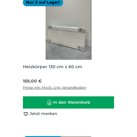
Nur 3 auf Lager!
Heizkörper 130 cm x 60 cm
Regulärer Preis:
159,00 €
Preise inkl. MwSt. zzgl. Versandkosten
In den Warenkorb
Jetzt merken