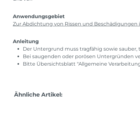
Anwendungsgebiet
Zur Abdichtung von Rissen und Beschädigungen in
Anleitung
Der Untergrund muss tragfähig sowie sauber, t
Bei saugenden oder porösen Untergründen verbes
Bitte Übersichtsblatt "Allgemeine Verarbeitun
Produktgalerie überspringen
Ähnliche Artikel: