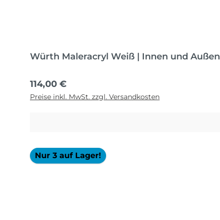
Würth Maleracryl Weiß | Innen und Außen
Regulärer Preis:
114,00 €
Preise inkl. MwSt. zzgl. Versandkosten
Nur 3 auf Lager!