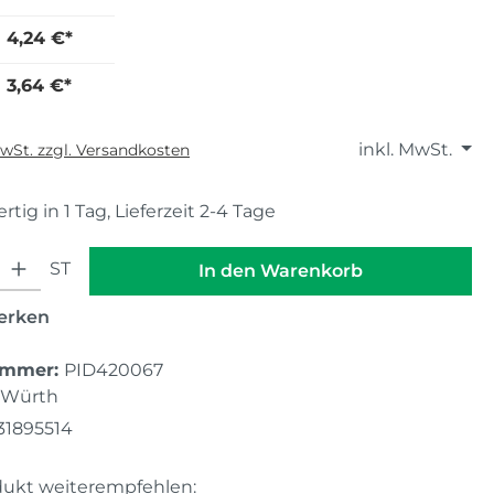
4,24 €*
3,64 €*
inkl. MwSt.
MwSt. zzgl. Versandkosten
tig in 1 Tag, Lieferzeit 2-4 Tage
hl: Gib den gewünschten Wert ein oder benutze die Schaltfläche
ST
In den Warenkorb
erken
ummer:
PID420067
Würth
31895514
dukt weiterempfehlen: