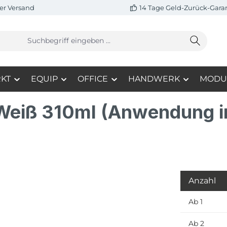
er Versand
14 Tage Geld-Zurück-Gara
KT
EQUIP
OFFICE
HANDWERK
MODU
 Weiß 310ml (Anwendung 
Anzahl
Ab
1
Ab
2