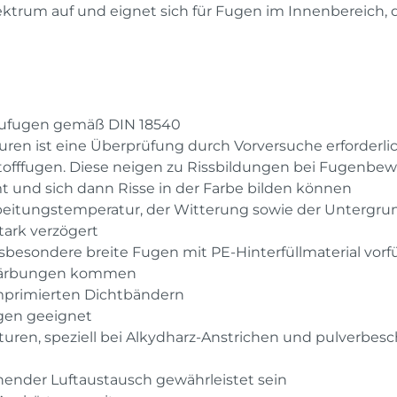
ktrum auf und eignet sich für Fugen im Innenbereich, 
baufugen gemäß DIN 18540
turen ist eine Überprüfung durch Vorversuche erforder
tstofffugen. Diese neigen zu Rissbildungen bei Fugenbe
t und sich dann Risse in der Farbe bilden können
beitungstemperatur, der Witterung sowie der Untergrun
tark verzögert
besondere breite Fugen mit PE-Hinterfüllmaterial vorfü
erfärbungen kommen
mprimierten Dichtbändern
gen geeignet
pturen, speziell bei Alkydharz-Anstrichen und pulverbe
hender Luftaustausch gewährleistet sein