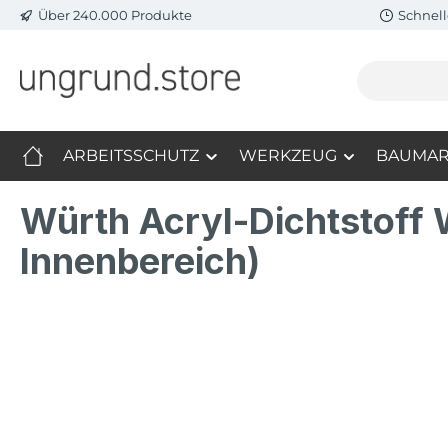
Über 240.000 Produkte
Schnell
m Hauptinhalt springen
Zur Suche springen
Zur Hauptnavigation springen
ARBEITSSCHUTZ
WERKZEUG
BAUMAR
Würth Acryl-Dichtstoff
Innenbereich)
Bildergalerie überspringen