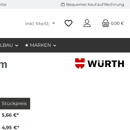
ntie
Bequemer Kauf auf Rechnung
0,00 €
inkl. MwSt.
LBAU
★ MARKEN
im
Stückpreis
5,66 €*
4,95 €*