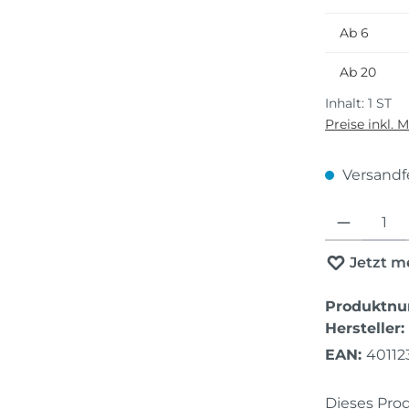
Ab
6
Ab
20
Inhalt:
1 ST
Preise inkl. 
Versandfer
Produkt Anza
Jetzt m
Produktn
Hersteller:
EAN:
40112
Dieses Pro