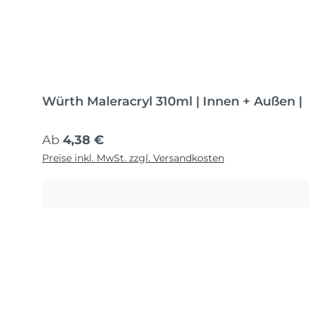
Würth Maleracryl 310ml | Innen + Außen |
Regulärer Preis:
Ab
4,38 €
Preise inkl. MwSt. zzgl. Versandkosten