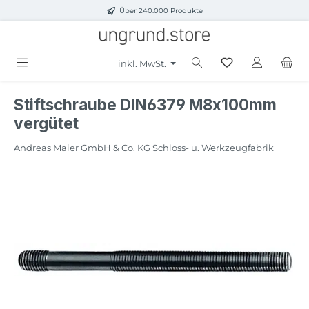
Über 240.000 Produkte
Zum Hauptinhalt springen
inkl. MwSt.
Stiftschraube DIN6379 M8x100mm
vergütet
Andreas Maier GmbH & Co. KG Schloss- u. Werkzeugfabrik
Bildergalerie überspringen