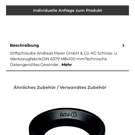
Individuelle Anfrage zum Produkt
Beschreibung
Stiftschraube Andreas Maier GmbH & Co. KG Schloss- u.
WerkzeugfabrikDIN 6379 M8x100 mmTechnische
Datengerolltes Gewinde…
Mehr
Produktgalerie überspringen
Ähnliches Zubehör / Verwandtes Zubehör