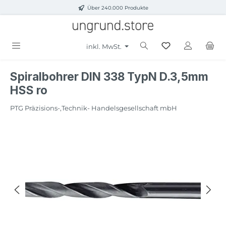
Über 240.000 Produkte
Zum Hauptinhalt springen
inkl. MwSt.
Spiralbohrer DIN 338 TypN D.3,5mm
HSS ro
PTG Präzisions-,Technik- Handelsgesellschaft mbH
Bildergalerie überspringen