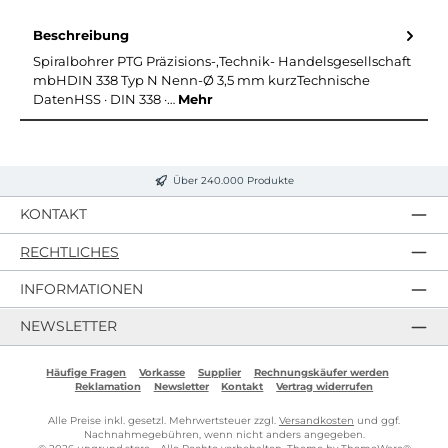
Beschreibung
Spiralbohrer PTG Präzisions-,Technik- Handelsgesellschaft
mbHDIN 338 Typ N Nenn-Ø 3,5 mm kurzTechnische
DatenHSS · DIN 338 ·…
Mehr
Über 240.000 Produkte
KONTAKT
RECHTLICHES
INFORMATIONEN
NEWSLETTER
Häufige Fragen
Vorkasse
Supplier
Rechnungskäufer werden
Reklamation
Newsletter
Kontakt
Vertrag widerrufen
Alle Preise inkl. gesetzl. Mehrwertsteuer zzgl.
Versandkosten
und ggf.
Nachnahmegebühren, wenn nicht anders angegeben.