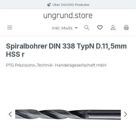
Über 240.000 Produkte
Zum Hauptinhalt springen
inkl. MwSt.
Spiralbohrer DIN 338 TypN D.11,5mm
HSS r
PTG Präzisions-,Technik- Handelsgesellschaft mbH
Bildergalerie überspringen