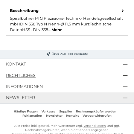
Beschreibung
Spiralbohrer PTG Präzisions-,Technik- Handelsgesellschaft
mbHDIN 338 Typ N Nenn-Ø 11,5 mm kurzTechnische
DatenHSS · DIN 338…
Mehr
Über 240.000 Produkte
KONTAKT
RECHTLICHES
INFORMATIONEN
NEWSLETTER
Häufige Fragen
Vorkasse
Supplier
Rechnungskäufer werden
Reklamation
Newsletter
Kontakt
Vertrag widerrufen
Alle Preise inkl. gesetzl. Mehrwertsteuer zzgl.
Versandkosten
und ggf.
Nachnahmegebühren, wenn nicht anders angegeben.