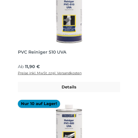
PVC Reiniger S10 UVA
Regulärer Preis:
Ab
11,90 €
Preise inkl. MwSt. zzgl. Versandkosten
Details
Nur 10 auf Lager!