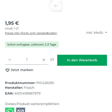
1,95 €
Inhalt:
1 ST
inkl. MwSt.
Preise inkl. MwSt. zzgl. Versandkosten
Sofort verfügbar, Lieferzeit: 2-3 Tage
Produkt Anzahl: Gib den gewünschten Wert ein oder benutze die Schaltflächen
ST
In den Warenkorb
Jetzt merken
Produktnummer:
PID426290
Hersteller:
Frosch
EAN:
4001499967979
Dieses Produkt weiterempfehlen: