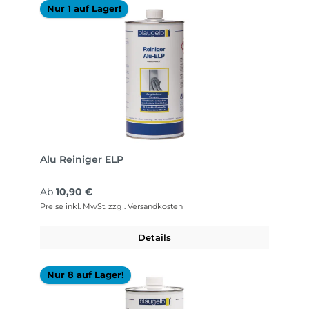
Nur 1 auf Lager!
Alu Reiniger ELP
Regulärer Preis:
Ab
10,90 €
Preise inkl. MwSt. zzgl. Versandkosten
Details
Nur 8 auf Lager!