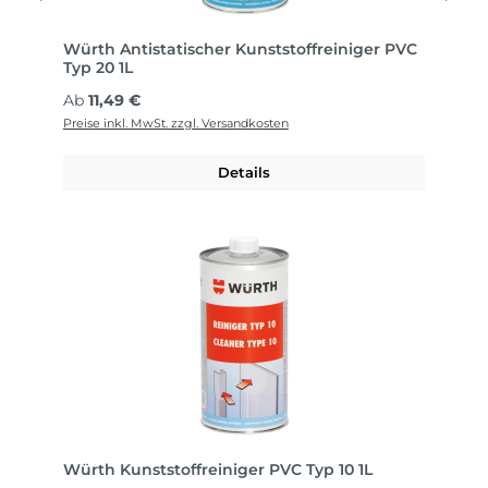
Würth Antistatischer Kunststoffreiniger PVC
Typ 20 1L
Regulärer Preis:
Ab
11,49 €
Preise inkl. MwSt. zzgl. Versandkosten
Details
Würth Kunststoffreiniger PVC Typ 10 1L