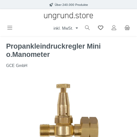
Über 240.000 Produkte
Zum Hauptinhalt springen
inkl. MwSt.
Propankleindruckregler Mini
o.Manometer
GCE GmbH
Bildergalerie überspringen