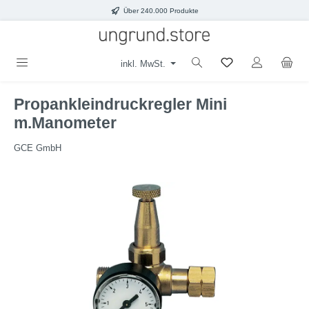
Über 240.000 Produkte
Zum Hauptinhalt springen
inkl. MwSt.
Propankleindruckregler Mini
m.Manometer
GCE GmbH
Bildergalerie überspringen