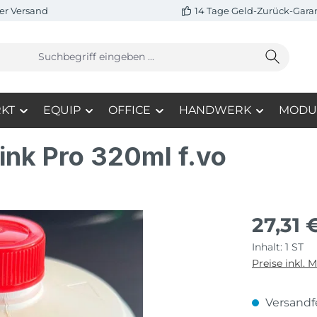
er Versand
14 Tage Geld-Zurück-Gara
KT
EQUIP
OFFICE
HANDWERK
MODU
ink Pro 320ml f.vo
27,31 
Inhalt:
1 ST
Preise inkl. 
Versandfe