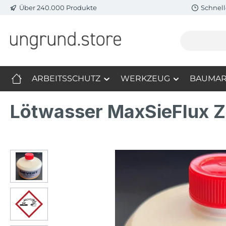
Über 240.000 Produkte
Schnell
m Hauptinhalt springen
Zur Suche springen
Zur Hauptnavigation springen
ARBEITSSCHUTZ
WERKZEUG
BAUMAR
Lötwasser MaxSieFlux Z
Bildergalerie überspringen