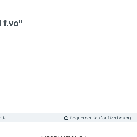
 f.vo"
ntie
Bequemer Kauf auf Rechnung