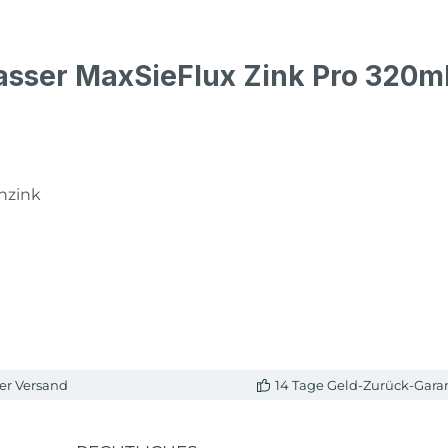
sser MaxSieFlux Zink Pro 320ml
anzink
er Versand
14 Tage Geld-Zurück-Gara