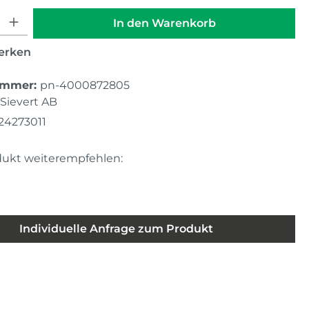
hl: Gib den gewünschten Wert ein oder benutze die Schaltfläche
In den Warenkorb
erken
ummer:
pn-4000872805
Sievert AB
24273011
dukt weiterempfehlen:
Individuelle Anfrage zum Produkt