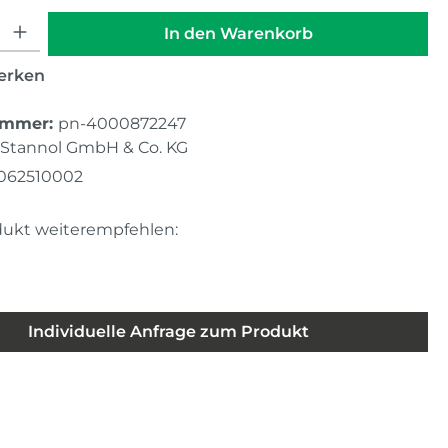
hl: Gib den gewünschten Wert ein oder benutze die Schaltfläche
In den Warenkorb
erken
ummer:
pn-4000872247
Stannol GmbH & Co. KG
062510002
dukt weiterempfehlen:
Individuelle Anfrage zum Produkt