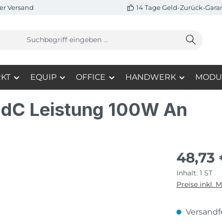
er Versand
14 Tage Geld-Zurück-Gara
KT
EQUIP
OFFICE
HANDWERK
MODU
dC Leistung 100W An
48,73
Inhalt:
1 ST
Preise inkl. 
Versandfe