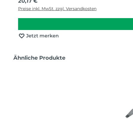
Regulärer Preis:
20,17 €
Preise inkl. MwSt. zzgl. Versandkosten
Jetzt merken
Produktgalerie überspringen
Ähnliche Produkte