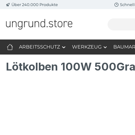
Über 240.000 Produkte
Schnell
m Hauptinhalt springen
Zur Suche springen
Zur Hauptnavigation springen
ARBEITSSCHUTZ
WERKZEUG
BAUMAR
Lötkolben 100W 500Gra
Bildergalerie überspringen