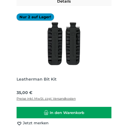
Details
Nur 2 auf Lager!
Leatherman Bit Kit
Regulärer Preis:
35,00 €
Preise inkl. MwSt. zzgl. Versandkosten
In den Warenkorb
Jetzt merken