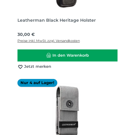
Leatherman Black Heritage Holster
Regulärer Preis:
30,00 €
Preise inkl. MwSt. zzgl. Versandkosten
In den Warenkorb
Jetzt merken
Nur 4 auf Lager!