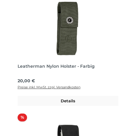
Leatherman Nylon Holster - Farbig
Regulärer Preis:
20,00 €
Preise inkl. MwSt. zzgl. Versandkosten
Details
Rabatt
%