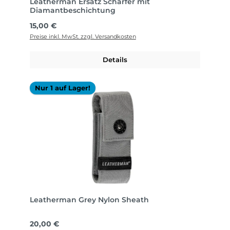
Leatherman Ersatz Schärfer mit
Diamantbeschichtung
Regulärer Preis:
15,00 €
Preise inkl. MwSt. zzgl. Versandkosten
Details
Nur 1 auf Lager!
Leatherman Grey Nylon Sheath
Regulärer Preis:
20,00 €