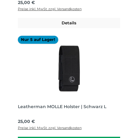
Regulärer Preis:
25,00 €
Preise inkl. MwSt. zzgl. Versandkosten
Details
Nur 5 auf Lager!
Leatherman MOLLE Holster | Schwarz L
Regulärer Preis:
25,00 €
Preise inkl. MwSt. zzgl. Versandkosten