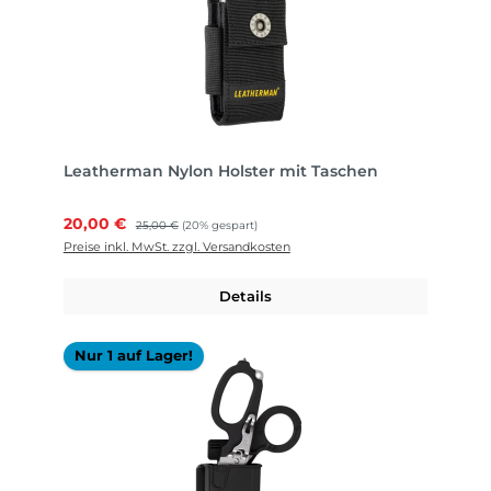
Leatherman Nylon Holster mit Taschen
Verkaufspreis:
20,00 €
Regulärer Preis:
25,00 €
(20% gespart)
Preise inkl. MwSt. zzgl. Versandkosten
Details
Nur 1 auf Lager!