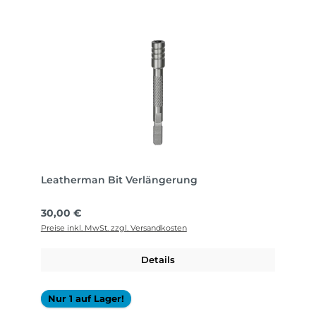
Leatherman Bit Verlängerung
Regulärer Preis:
30,00 €
Preise inkl. MwSt. zzgl. Versandkosten
Details
Nur 1 auf Lager!