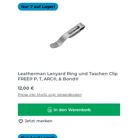
Nur 7 auf Lager!
Leatherman Lanyard Ring und Taschen Clip
FREE® P, T, ARC®, & Bond®
Regulärer Preis:
12,00 €
Preise inkl. MwSt. zzgl. Versandkosten
In den Warenkorb
Jetzt merken
Nur 1 auf Lager!