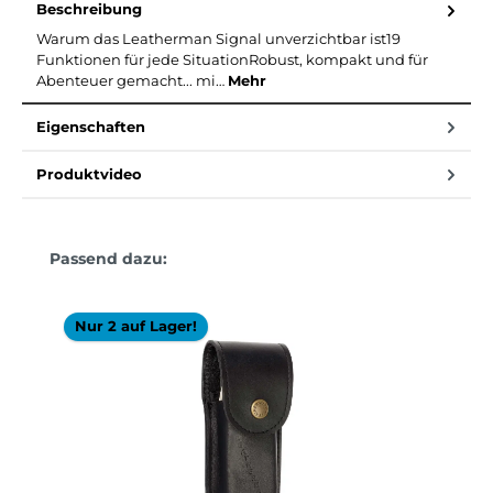
Beschreibung
Warum das Leatherman Signal unverzichtbar ist19
Funktionen für jede SituationRobust, kompakt und für
Abenteuer gemacht... mi…
Mehr
Eigenschaften
Produktvideo
Produktgalerie überspringen
Passend dazu:
Nur 2 auf Lager!