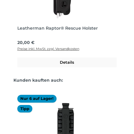
Leatherman Raptor® Rescue Holster
Regulärer Preis:
20,00 €
Preise inkl. MwSt. zzgl. Versandkosten
Details
Produktgalerie überspringen
Kunden kauften auch:
Nur 6 auf Lager!
Tipp