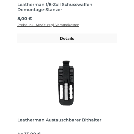
Leatherman 1/8-Zoll Schusswaffen
Demontage-Stanzer
Regulärer Preis:
8,00 €
Preise inkl. MwSt. zzgl. Versandkosten
Details
Leatherman Austauschbarer Bithalter
Regulärer Preis: