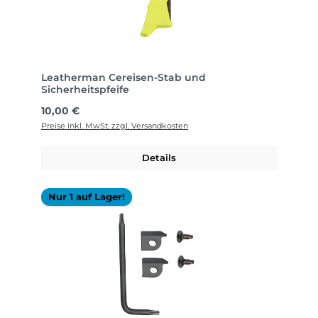
Leatherman Cereisen-Stab und
Sicherheitspfeife
Regulärer Preis:
10,00 €
Preise inkl. MwSt. zzgl. Versandkosten
Details
Nur 1 auf Lager!