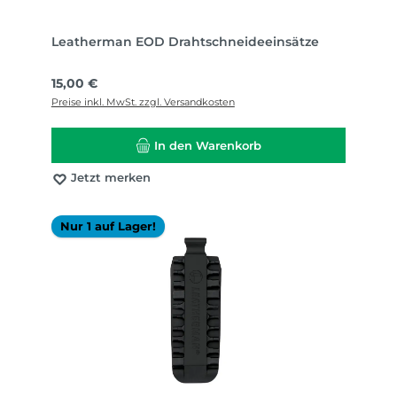
Leatherman EOD Drahtschneideeinsätze
Regulärer Preis:
15,00 €
Preise inkl. MwSt. zzgl. Versandkosten
In den Warenkorb
Jetzt merken
Nur 1 auf Lager!