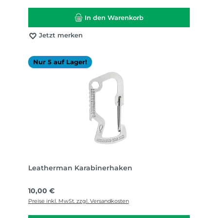
In den Warenkorb
Jetzt merken
Nur 5 auf Lager!
Leatherman Karabinerhaken
Regulärer Preis:
10,00 €
Preise inkl. MwSt. zzgl. Versandkosten