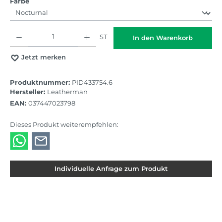
auswählen
Farbe
Produkt Anzahl: Gib den gewünschten Wert ein oder benutze die Schaltflächen
ST
In den Warenkorb
Jetzt merken
Produktnummer:
PID433754.6
Hersteller:
Leatherman
EAN:
037447023798
Dieses Produkt weiterempfehlen:
Individuelle Anfrage zum Produkt