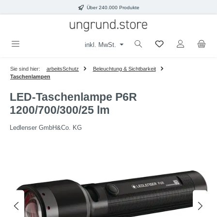
Über 240.000 Produkte
Zum Hauptinhalt springen
inkl. MwSt.
Sie sind hier:
arbeitsSchutz
Beleuchtung & Sichtbarkeit
Taschenlampen
LED-Taschenlampe P6R
1200/700/300/25 lm
Ledlenser GmbH&Co. KG
Bildergalerie überspringen