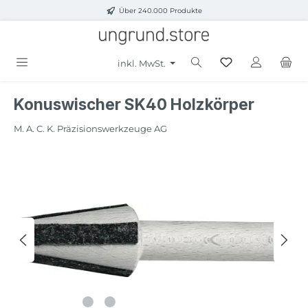
Über 240.000 Produkte
Zum Hauptinhalt springen
inkl. MwSt.
Konuswischer SK40 Holzkörper
M. A. C. K. Präzisionswerkzeuge AG
Bildergalerie überspringen