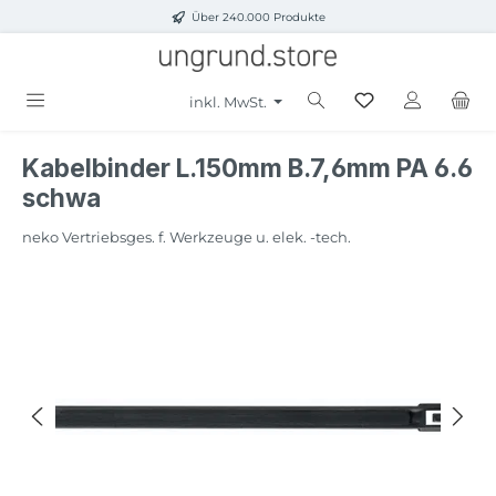
Über 240.000 Produkte
Zum Hauptinhalt springen
inkl. MwSt.
Kabelbinder L.150mm B.7,6mm PA 6.6
schwa
neko Vertriebsges. f. Werkzeuge u. elek. -tech.
Bildergalerie überspringen