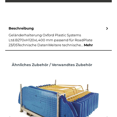
Beschreibung
Geländerhalterung Oxford Plastic Systems
Ltd.B270xH120xL400 mm passend für RoadPlate
23/05Technische DatenWeitere technische…
Mehr
Produktgalerie überspringen
Ähnliches Zubehör / Verwandtes Zubehör