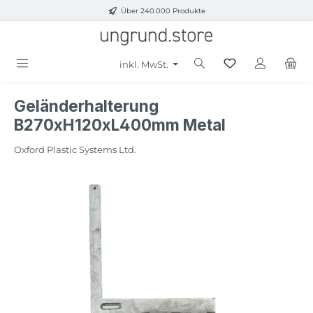
Über 240.000 Produkte
Zum Hauptinhalt springen
inkl. MwSt.
Geländerhalterung
B270xH120xL400mm Metal
Oxford Plastic Systems Ltd.
Bildergalerie überspringen