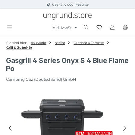
Über 240.000 Produkte
Zum Hauptinhalt springen
inkl. MwSt.
Sie sind hier:
bauMarkt
secTor
Outdoor & Terrasse
Grill & Zubehör
Gasgrill 4 Series Onyx S 4 Blue Flame
Po
Camping Gaz (Deutschland) GmbH
Bildergalerie überspringen