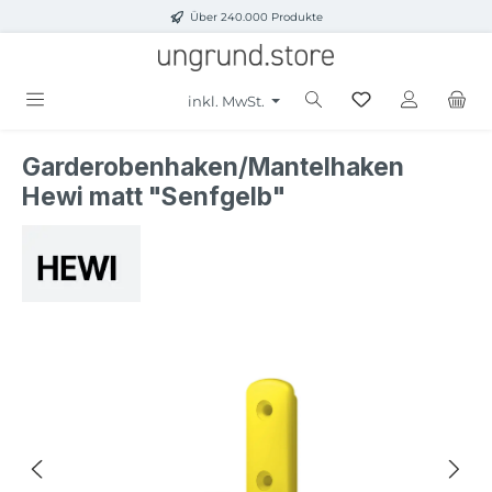
Über 240.000 Produkte
Zum Hauptinhalt springen
inkl. MwSt.
Garderobenhaken/Mantelhaken
Hewi matt "Senfgelb"
Bildergalerie überspringen