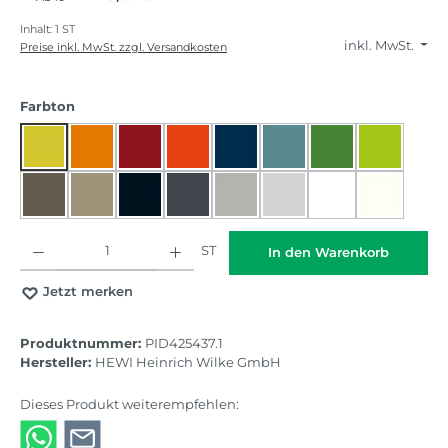
Inhalt:
1 ST
inkl. MwSt.
Preise inkl. MwSt. zzgl. Versandkosten
auswählen
Farbton
18 HEWI Senfgelb
24 HEWI Orange
33 HEWI Rubinrot
36 HEWI Koralle
50 HEWI Stahlblau
55 HEWI Aquablau
72 HEWI Maigrün
74 HEWI A
84 HEWI Umbra
86 HEWI Sand
90 HEWI Tiefschwarz
92 HEWI Anthrazitgrau
95 HEWI Felsgrau
97 HEWI Lichtgrau
98 HEWI Signalw
99 HEWI R
Produkt Anzahl: Gib den gewünschten Wert ein oder benutze die Schaltflächen
ST
In den Warenkorb
Jetzt merken
Produktnummer:
PID425437.1
Hersteller:
HEWI Heinrich Wilke GmbH
Dieses Produkt weiterempfehlen: