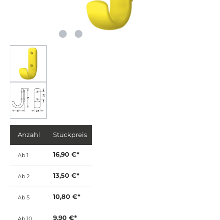
Anzahl
Stückpreis
16,90 €*
Ab
1
13,50 €*
Ab
2
10,80 €*
Ab
5
9,90 €*
Ab
10