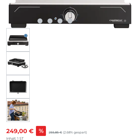
249,00 €
%
255,85 €
(2.68% gespart)
Inhalt:
1 ST