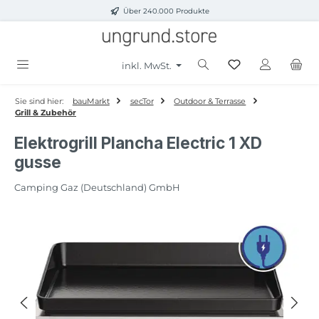
Über 240.000 Produkte
Zum Hauptinhalt springen
inkl. MwSt.
Sie sind hier:
bauMarkt
secTor
Outdoor & Terrasse
Grill & Zubehör
Elektrogrill Plancha Electric 1 XD
gusse
Camping Gaz (Deutschland) GmbH
Bildergalerie überspringen