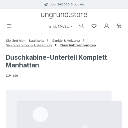
Über 240.000 Produkte
Zum Hauptinhalt springen
inkl. MwSt.
Sie sind hier:
bauMarkt
Sanitär & Heizung
Sanitärkeramik & Ausstattung
Duschabtrennungen
Duschkabine-Unterteil Komplett
Manhattan
L.Risse
Bildergalerie überspringen