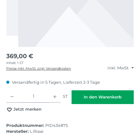
369,00 €
Inhalt:
1 ST
inkl. MwSt.
Preise inkl. MwSt. zzgl. Versandkosten
Versandfertig in 5 Tagen, Lieferzeit 2-3 Tage
Produkt Anzahl: Gib den gewünschten Wert ein oder benutze die Schaltflächen
ST
In den Warenkorb
Jetzt merken
Produktnummer:
PID434875
Hersteller:
L.Risse