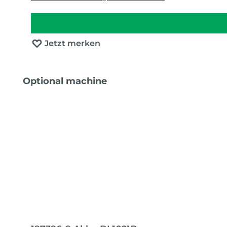
Jetzt merken
Produktgalerie überspringen
Optional machine