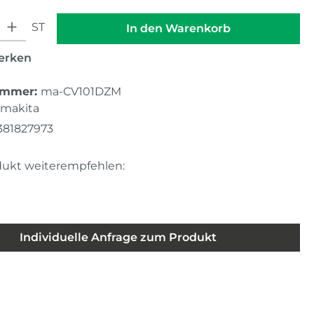
hl: Gib den gewünschten Wert ein oder benutze die Schaltfläche
ST
In den Warenkorb
erken
ummer:
ma-CV101DZM
makita
381827973
dukt weiterempfehlen:
Individuelle Anfrage zum Produkt