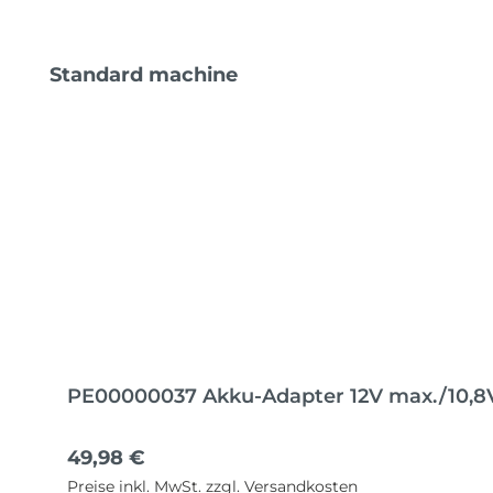
Produktgalerie überspringen
Standard machine
PE00000037 Akku-Adapter 12V max./10,8
Regulärer Preis:
49,98 €
Preise inkl. MwSt. zzgl. Versandkosten