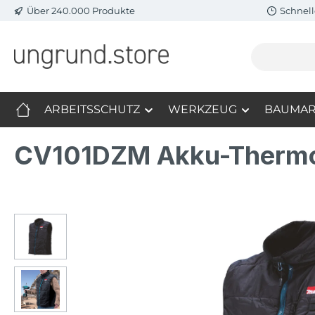
Über 240.000 Produkte
Schnell
m Hauptinhalt springen
Zur Suche springen
Zur Hauptnavigation springen
ARBEITSSCHUTZ
WERKZEUG
BAUMAR
CV101DZM Akku-Therm
Bildergalerie überspringen