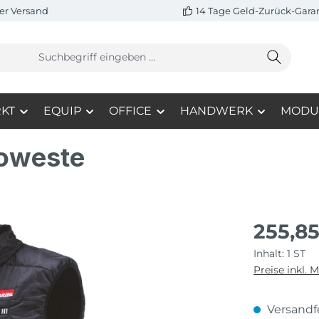
er Versand
14 Tage Geld-Zurück-Gara
KT
EQUIP
OFFICE
HANDWERK
MODU
oweste
255,8
Inhalt:
1 ST
Preise inkl. 
Versandfe