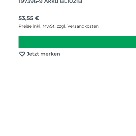
197396-9 Akku BL1021B
Regulärer Preis:
53,55 €
Preise inkl. MwSt. zzgl. Versandkosten
Jetzt merken